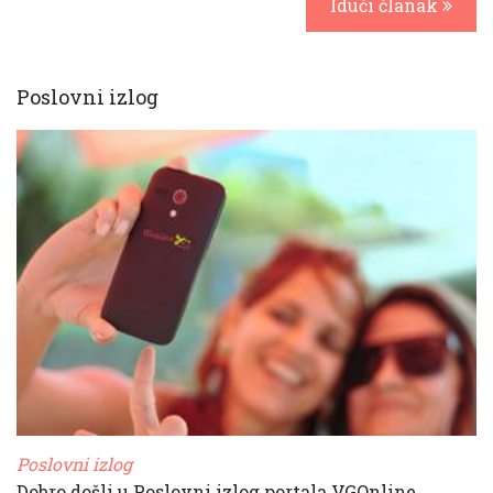
Idući članak
Poslovni izlog
Poslovni izlog
Dobro došli u Poslovni izlog portala VGOnline