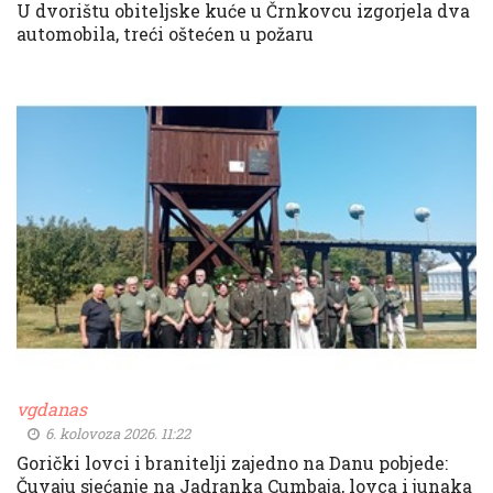
U dvorištu obiteljske kuće u Črnkovcu izgorjela dva
automobila, treći oštećen u požaru
vgdanas
6. kolovoza 2026. 11:22
Gorički lovci i branitelji zajedno na Danu pobjede:
Čuvaju sjećanje na Jadranka Cumbaja, lovca i junaka