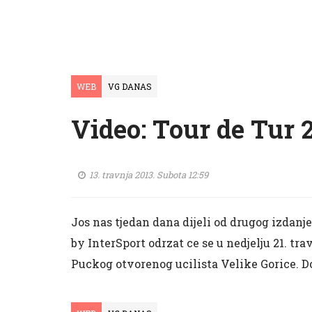
WEB
VG DANAS
Video: Tour de Tur 
13. travnja 2013. Subota 12:59
Jos nas tjedan dana dijeli od drugog izdanje
by InterSport odrzat ce se u nedjelju 21. travn
Puckog otvorenog ucilista Velike Gorice. D