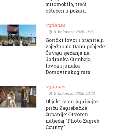
automobila, treći
oštećen u požaru
vgdanas
6. kolovoza 2026. 11:22
Gorički lovci i branitelji
zajedno na Danu pobjede:
Čuvaju sjećanje na
Jadranka Cumbaja,
lovca i junaka
Domovinskog rata
vgdanas
6. kolovoza 2026. 10:52
Objektivom ispričajte
priču Zagrebačke
županije: Otvoren
natječaj "Photo Zagreb
County"