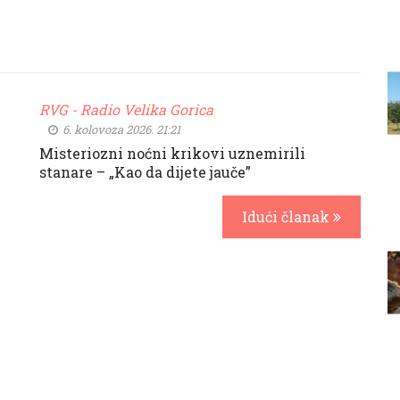
RVG - Radio Velika Gorica
6. kolovoza 2026. 21:21
Misteriozni noćni krikovi uznemirili
stanare – „Kao da dijete jauče”
Idući članak