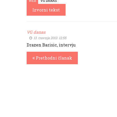
WEB
VG DANAS
Izvorni tekst
VG danas
13. travnja 2013. 12:55
Drazen Barisic, intervju
Prethodni članak