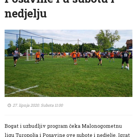
nedjelju
27. lipnja 2020. Subota 11:00
Bogat i uzbudljiv program čeka Malonogometnu
ligu Turopolja i Posavine ove subote i nedjelje. Igrat