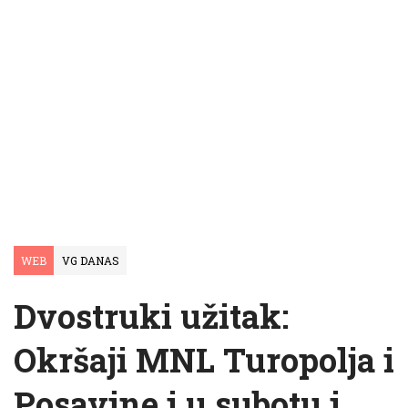
WEB
VG DANAS
Dvostruki užitak:
Okršaji MNL Turopolja i
Posavine i u subotu i