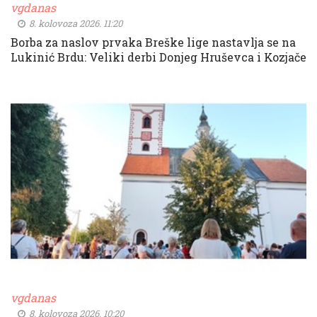
vgdanas
8. kolovoza 2026. 11:20
Borba za naslov prvaka Breške lige nastavlja se na
Lukinić Brdu: Veliki derbi Donjeg Hruševca i Kozjače
vgdanas
8. kolovoza 2026. 10:20