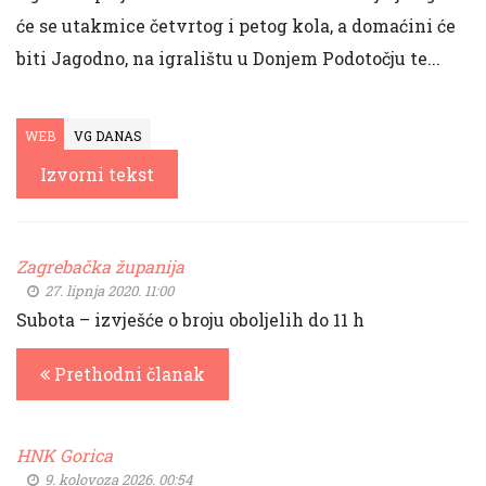
će se utakmice četvrtog i petog kola, a domaćini će
biti Jagodno, na igralištu u Donjem Podotočju te...
WEB
VG DANAS
Izvorni tekst
Zagrebačka županija
27. lipnja 2020. 11:00
Subota – izvješće o broju oboljelih do 11 h
Prethodni članak
HNK Gorica
9. kolovoza 2026. 00:54