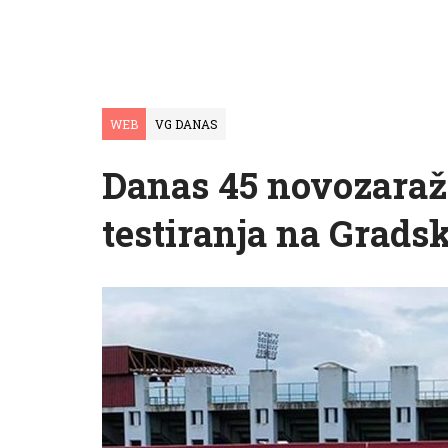
WEB
VG DANAS
Danas 45 novozaraže
testiranja na Grads