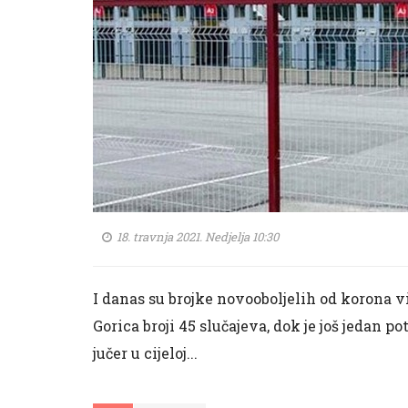
18. travnja 2021. Nedjelja 10:30
I danas su brojke novooboljelih od korona vi
Gorica broji 45 slučajeva, dok je još jedan
jučer u cijeloj...