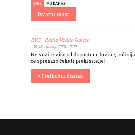
WEB
VG DANAS
Izvorni tekst
RVG - Radio Velika Gorica
18. travnja 2021. 10:29
Ne vozite više od dopuštene brzine, policija
će spremno čekati prekršitelje!
Prethodni članak