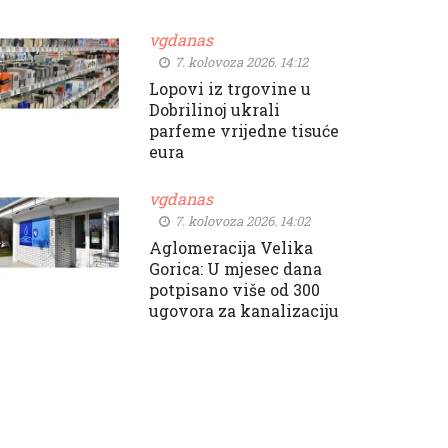
vgdanas
7. kolovoza 2026. 14:12
Lopovi iz trgovine u
Dobrilinoj ukrali
parfeme vrijedne tisuće
eura
vgdanas
7. kolovoza 2026. 14:02
Aglomeracija Velika
Gorica: U mjesec dana
potpisano više od 300
ugovora za kanalizaciju