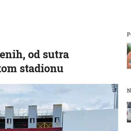
P
nih, od sutra
kom stadionu
N