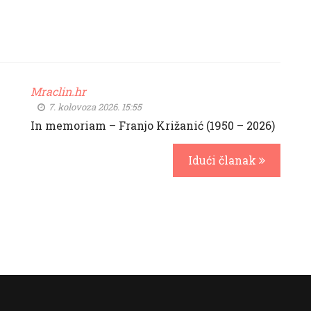
Mraclin.hr
7. kolovoza 2026. 15:55
In memoriam – Franjo Križanić (1950 – 2026)
Idući članak