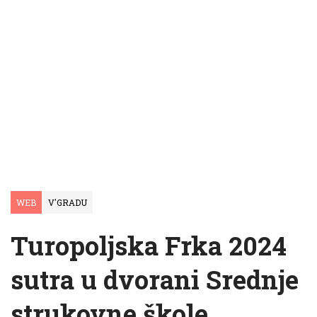
WEB
V'GRADU
Turopoljska Frka 2024
sutra u dvorani Srednje
strukovne škole