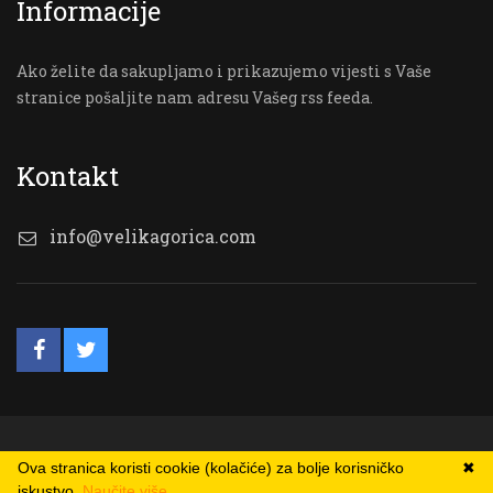
Informacije
Ako želite da sakupljamo i prikazujemo vijesti s Vaše
stranice pošaljite nam adresu Vašeg rss feeda.
Kontakt
info@velikagorica.com
© VG Online
Ova stranica koristi cookie (kolačiće) za bolje korisničko
✖
iskustvo.
Naučite više