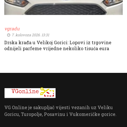
vgradu
7. kolovoza 2026. 13:31
Drska krađa u Velikoj Gorici: Lopovi iz trgovine
odnijeli parfeme vrijedne nekoliko tisuća eura
VG Online je sakupljač vijesti vezanih uz Veliku
Goricu, Turopolje, Posavinu i Vukomeričke gorice.