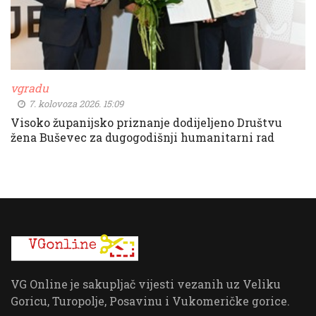
vgradu
7. kolovoza 2026. 15:09
Visoko županijsko priznanje dodijeljeno Društvu
žena Buševec za dugogodišnji humanitarni rad
VG Online je sakupljač vijesti vezanih uz Veliku
Goricu, Turopolje, Posavinu i Vukomeričke gorice.