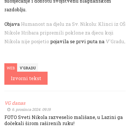
suosjećanje i dobrotu svojstvenu blagdanskom
razdoblju.
Objava
Humanost na djelu za Sv. Nikolu: Klinci iz OŠ
Nikole Hribara pripremili poklone za djecu koji
Nikola nije posjetio
pojavila se prvi puta na
V'Gradu
.
WEB
V'GRADU
Izvorni tekst
VG danas
6. prosinca 2024. 09:19
FOTO Sveti Nikola razveselio mališane, u Lazini ga
dočekali širom raširenih ruku!