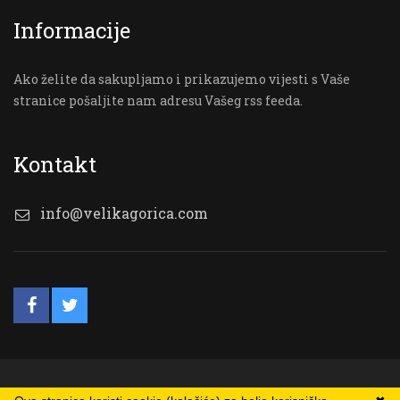
Informacije
Ako želite da sakupljamo i prikazujemo vijesti s Vaše
stranice pošaljite nam adresu Vašeg rss feeda.
Kontakt
info@velikagorica.com
© VG Online