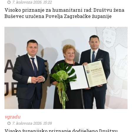
7. kolovoza 2026. 15:22
Visoko priznanje za humanitarni rad: Društvu žena
Buševec uručena Povelja Zagrebačke županije
vgradu
7. kolovoza 2026. 15:09
Visoko županijsko priznanje dodijeljeno Društvu