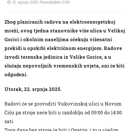
21. srpnja 2025. Ponedjeljak 13:56
Zbog planiranih radova na elektroenergetskoj
mreži, ovog tjedna stanovnike više ulica u Velikoj
Gorici i okolnim naseljima očekuju višesatni
prekidi u opskrbi električnom energijom. Radove
izvodi terenska jedinica iz Velike Gorice, a u
slučaju nepovoljnih vremenskih uvjeta, oni će biti
odgođeni.
Utorak, 22. srpnja 2025.
Radovi će se provoditi Vukovinskoj ulici u Novom
Čiču pa struje neće biti u razdoblju od 09:00 do 14:00
sati.
Toga dana bez struje će biti i Opatija, i to u cijelim