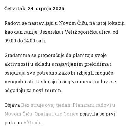
Četvrtak, 24. srpnja 2025.
Radovi se nastavljaju u Novom Čiču, na istoj lokaciji
kao dan ranije: Jezerska i Velikogorička ulica, od
09:00 do 14:00 sati.
Građanima se preporučuje da planiraju svoje
aktivnosti u skladu s najavljenim prekidima i
osiguraju sve potrebno kako bi izbjegli moguće
neugodnosti. U slučaju lošeg vremena, radovi se
odgađaju za novi termin.
Objava
Bez struje ovaj tjedan: Planirani radovi u
Novom Čiču, Opatija i dio Gorice
pojavila se prvi
puta na
V'Gradu
.