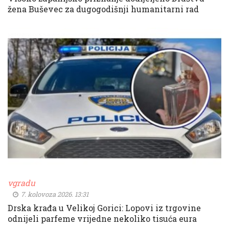
žena Buševec za dugogodišnji humanitarni rad
vgradu
7. kolovoza 2026. 13:31
Drska krađa u Velikoj Gorici: Lopovi iz trgovine
odnijeli parfeme vrijedne nekoliko tisuća eura