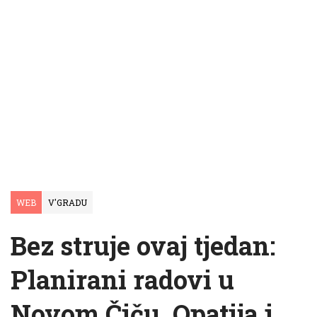
WEB
V'GRADU
Bez struje ovaj tjedan:
Planirani radovi u
Novom Čiču, Opatija i