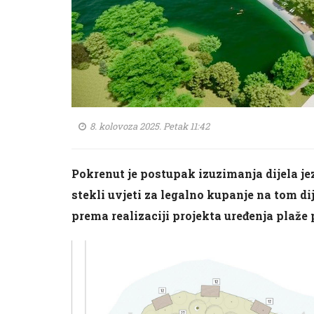
8. kolovoza 2025. Petak 11:42
Pokrenut je postupak izuzimanja dijela jez
stekli uvjeti za legalno kupanje na tom dij
prema realizaciji projekta uređenja plaž