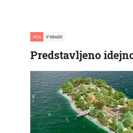
WEB
V'GRADU
Predstavljeno idejno