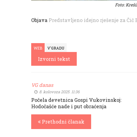
Foto: Kreš
Objava
Predstavljeno idejno rješenje za Čič
WEB
V'GRADU
Izvorni tekst
VG danas
8. kolovoza 2025. 11:36
Počela devetnica Gospi Vukovinskoj:
Hodočašće nade i put obraćenja
Prethodni članak