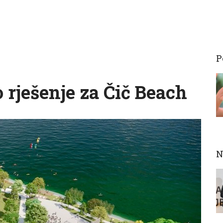
P
 rješenje za Čič Beach
N