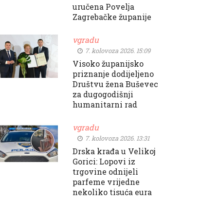
uručena Povelja
Zagrebačke županije
vgradu
7. kolovoza 2026. 15:09
Visoko županijsko
priznanje dodijeljeno
Društvu žena Buševec
za dugogodišnji
humanitarni rad
vgradu
7. kolovoza 2026. 13:31
Drska krađa u Velikoj
Gorici: Lopovi iz
trgovine odnijeli
parfeme vrijedne
nekoliko tisuća eura