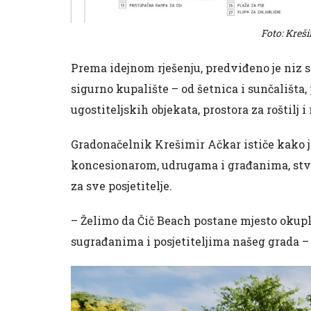
Foto: Kreš
Prema idejnom rješenju, predviđeno je niz sa
sigurno kupalište – od šetnica i sunčališta, 
ugostiteljskih objekata, prostora za roštilj
Gradonačelnik Krešimir Ačkar ističe kako je
koncesionarom, udrugama i građanima, stv
za sve posjetitelje.
– Želimo da Čič Beach postane mjesto okuplj
sugrađanima i posjetiteljima našeg grada – 