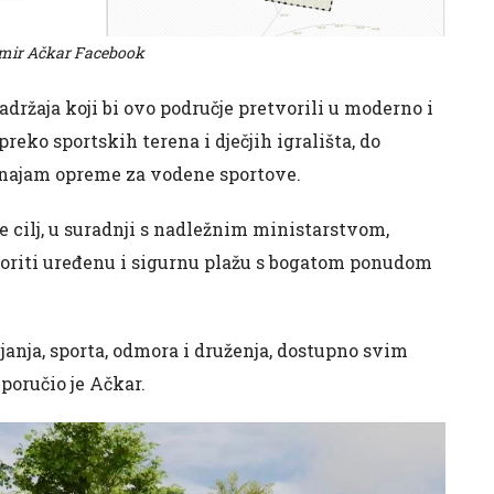
imir Ačkar Facebook
držaja koji bi ovo područje pretvorili u moderno i
preko sportskih terena i dječjih igrališta, do
 i najam opreme za vodene sportove.
 cilj, u suradnji s nadležnim ministarstvom,
oriti uređenu i sigurnu plažu s bogatom ponudom
anja, sporta, odmora i druženja, dostupno svim
poručio je Ačkar.