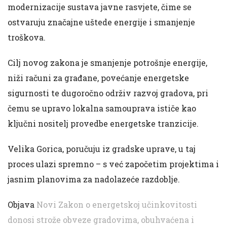
modernizacije sustava javne rasvjete, čime se
ostvaruju značajne uštede energije i smanjenje
troškova.
Cilj novog zakona je smanjenje potrošnje energije,
niži računi za građane, povećanje energetske
sigurnosti te dugoročno održiv razvoj gradova, pri
čemu se upravo lokalna samouprava ističe kao
ključni nositelj provedbe energetske tranzicije.
Velika Gorica, poručuju iz gradske uprave, u taj
proces ulazi spremno – s već započetim projektima i
jasnim planovima za nadolazeće razdoblje.
Objava
Novi Zakon o energetskoj učinkovitosti
donosi strože obveze gradovima, obuhvaćena i