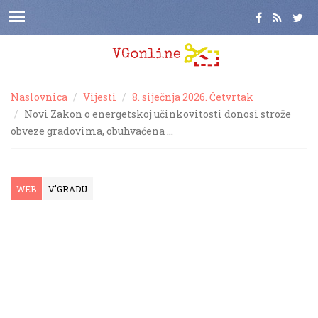
Naslovnica
Vijesti
8. siječnja 2026. Četvrtak
Novi Zakon o energetskoj učinkovitosti donosi strože
obveze gradovima, obuhvaćena …
WEB
V'GRADU