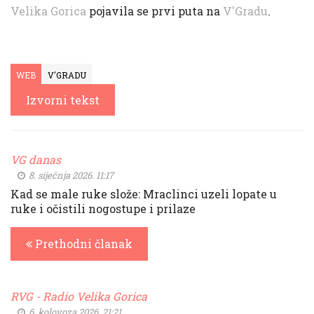
Velika Gorica
pojavila se prvi puta na
V'Gradu
.
WEB
V'GRADU
Izvorni tekst
VG danas
8. siječnja 2026. 11:17
Kad se male ruke slože: Mraclinci uzeli lopate u
ruke i očistili nogostupe i prilaze
Prethodni članak
RVG - Radio Velika Gorica
6. kolovoza 2026. 21:21