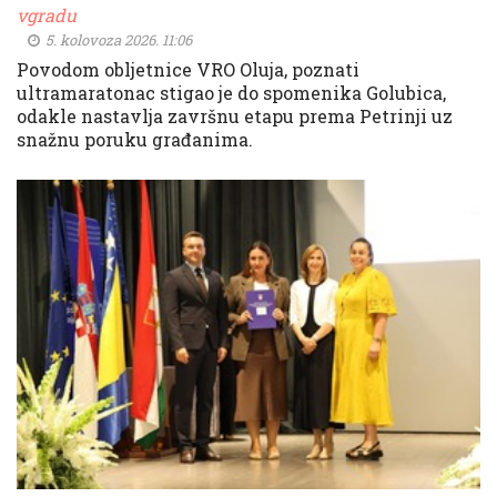
vgradu
5. kolovoza 2026. 11:06
Povodom obljetnice VRO Oluja, poznati
ultramaratonac stigao je do spomenika Golubica,
odakle nastavlja završnu etapu prema Petrinji uz
snažnu poruku građanima.