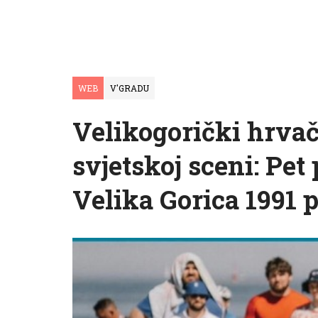
WEB
V'GRADU
Velikogorički hrvač
svjetskoj sceni: Pe
Velika Gorica 1991 