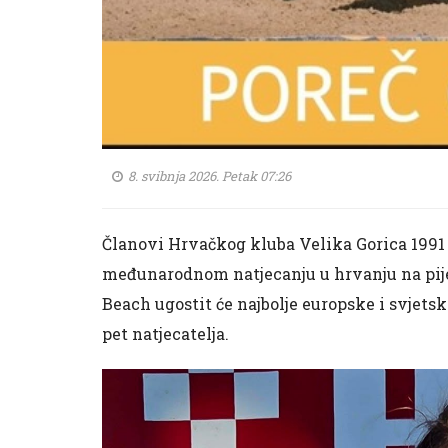
8. svibnja 2026. Petak 07:26
Članovi
Hrvačkog kluba Velika Gorica 1991
međunarodnom natjecanju u hrvanju na pije
Beach ugostit će najbolje europske i svjetsk
pet natjecatelja.