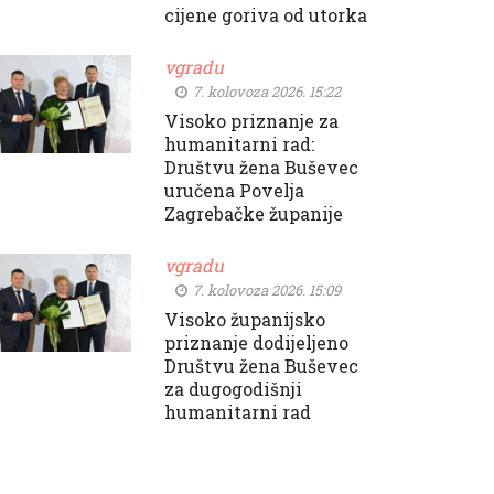
cijene goriva od utorka
vgradu
7. kolovoza 2026. 15:22
Visoko priznanje za
humanitarni rad:
Društvu žena Buševec
uručena Povelja
Zagrebačke županije
vgradu
7. kolovoza 2026. 15:09
Visoko županijsko
priznanje dodijeljeno
Društvu žena Buševec
za dugogodišnji
humanitarni rad