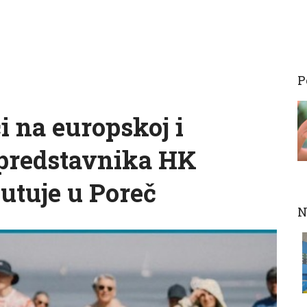
P
i na europskoj i
t predstavnika HK
putuje u Poreč
N