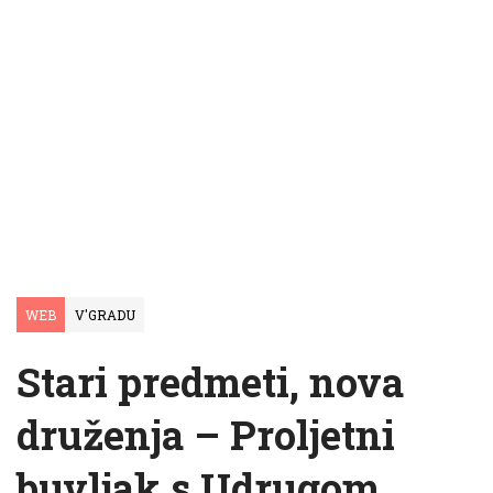
WEB
V'GRADU
Stari predmeti, nova
druženja – Proljetni
buvljak s Udrugom