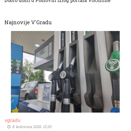
Dobro došli u Poslovni izlog portala VGOnline
Najnovije V'Gradu
vgradu
8. kolovoza 2026. 12:20