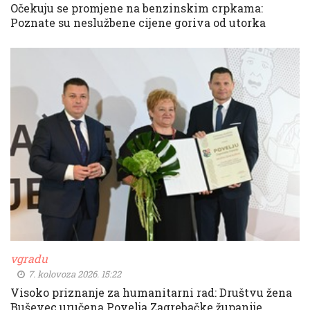
Očekuju se promjene na benzinskim crpkama:
Poznate su neslužbene cijene goriva od utorka
vgradu
7. kolovoza 2026. 15:22
Visoko priznanje za humanitarni rad: Društvu žena
Buševec uručena Povelja Zagrebačke županije