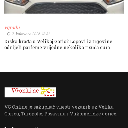
vgradu
7. kolovoza 2026. 13:31
Drska krađa u Velikoj Gorici: Lopovi iz trgovine
odnijeli parfeme vrijedne nekoliko tisuća eura
VG Online je sakupljač vijesti vezanih uz Veliku
Goricu, Turopolje, Posavinu i Vukomeričke gorice.