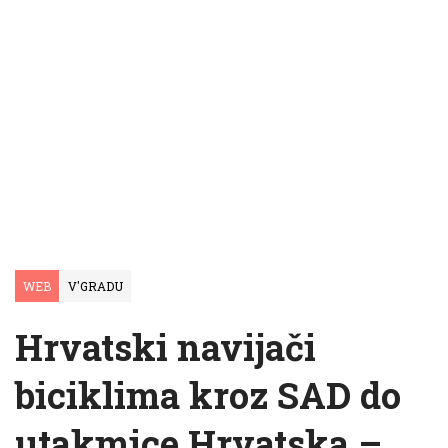
WEB
V'GRADU
Hrvatski navijači
biciklima kroz SAD do
utakmice Hrvatska –