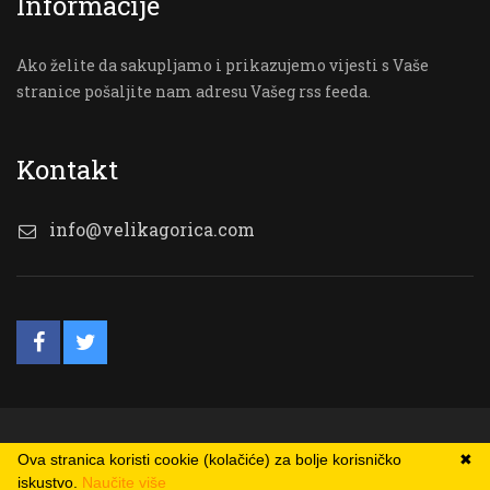
Informacije
Ako želite da sakupljamo i prikazujemo vijesti s Vaše
stranice pošaljite nam adresu Vašeg rss feeda.
Kontakt
info@velikagorica.com
© VG Online
Ova stranica koristi cookie (kolačiće) za bolje korisničko
✖
iskustvo.
Naučite više