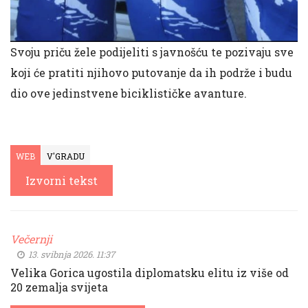
Svoju priču žele podijeliti s javnošću te pozivaju sve
koji će pratiti njihovo putovanje da ih podrže i budu
dio ove jedinstvene biciklističke avanture.
WEB
V'GRADU
Izvorni tekst
Večernji
13. svibnja 2026. 11:37
Velika Gorica ugostila diplomatsku elitu iz više od
20 zemalja svijeta