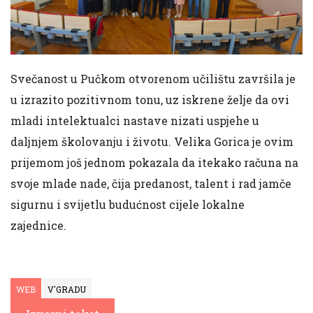
Svečanost u Pučkom otvorenom učilištu završila je
u izrazito pozitivnom tonu, uz iskrene želje da ovi
mladi intelektualci nastave nizati uspjehe u
daljnjem školovanju i životu. Velika Gorica je ovim
prijemom još jednom pokazala da itekako računa na
svoje mlade nade, čija predanost, talent i rad jamče
sigurnu i svijetlu budućnost cijele lokalne
zajednice.
WEB
V'GRADU