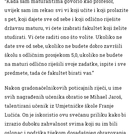
“Kada sam maturantima govorio kao profesor,
uvijek sam im rekao: svi vi koji učite i koji prolazite
s pet, koji dajete sve od sebe i koji odlično riješite
državnu maturu, vi ćete izabrati fakultet koji želite
studirati. Vi ćete raditi ono što volite. Ukoliko ne
date sve od sebe, ukoliko ne budete dobro završili
školu s odličnim prosjekom 5,0, ukoliko ne budete
na maturi odlično riješili svoje zadatke, ispite i sve
predmete, tada će fakultet birati vas.”
Nakon gradonačelnikovih poticajnih riječi, u ime
svih nagrađenih učenika obratio se Mihael Jaroš,
talentirani učenik iz Umjetničke škole Franje
Lučića. On je iskoristio ovu svečanu priliku kako bi
izrazio duboku zahvalnost svima koji su im bili
oslonac i podrška tijekom dosadašnjeg obrazovanja,