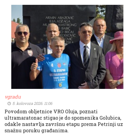
vgradu
5. kolovoza 2026. 11:06
Povodom obljetnice VRO Oluja, poznati
ultramaratonac stigao je do spomenika Golubica,
odakle nastavlja završnu etapu prema Petrinji uz
snažnu poruku građanima.