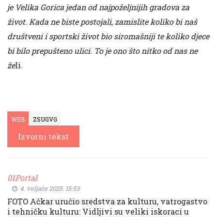
je Velika Gorica jedan od najpoželjnijih gradova za
život. Kada ne biste postojali, zamislite koliko bi naš
društveni i sportski život bio siromašniji te koliko djece
bi bilo prepušteno ulici. To je ono što nitko od nas ne
že
li.
WEB
ZSUGVG
Izvorni tekst
01Portal
4. veljače 2025. 15:53
FOTO Ačkar uručio sredstva za kulturu, vatrogastvo
i tehničku kulturu: Vidljivi su veliki iskoraci u