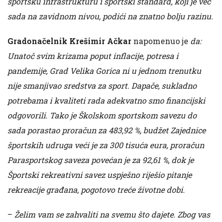
sportsku infrastrukturu i sportski standard, koji je već
sada na zavidnom nivou, podići na znatno bolju razinu.
Gradonačelnik Krešimir Ačkar
napomenuo je
da:
Unatoč svim krizama poput inflacije, potresa i
pandemije, Grad Velika Gorica ni u jednom trenutku
nije smanjivao sredstva za sport. Dapače, sukladno
potrebama i kvaliteti rada adekvatno smo financijski
odgovorili. Tako je Školskom sportskom savezu do
sada porastao proračun za 483,92 %, budžet Zajednice
športskih udruga veći je za 300 tisuća eura, proračun
Parasportskog saveza povećan je za 92,61 %, dok je
Športski rekreativni savez uspješno riješio pitanje
rekreacije građana, pogotovo treće životne dobi.
–
Želim vam se zahvaliti na svemu što dajete. Zbog vas