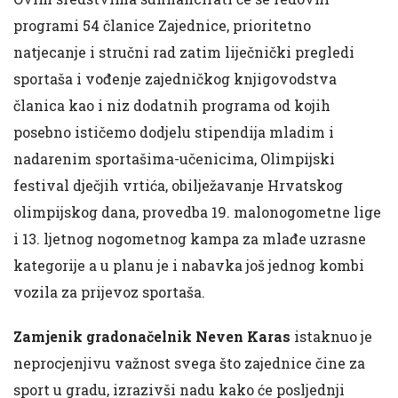
programi 54 članice Zajednice, prioritetno
natjecanje i stručni rad zatim liječnički pregledi
sportaša i vođenje zajedničkog knjigovodstva
članica kao i niz dodatnih programa od kojih
posebno ističemo dodjelu stipendija mladim i
nadarenim sportašima-učenicima, Olimpijski
festival dječjih vrtića, obilježavanje Hrvatskog
olimpijskog dana, provedba 19. malonogometne lige
i 13. ljetnog nogometnog kampa za mlađe uzrasne
kategorije a u planu je i nabavka još jednog kombi
vozila za prijevoz sportaša.
Zamjenik gradonačelnik Neven Karas
istaknuo je
neprocjenjivu važnost svega što zajednice čine za
sport u gradu, izrazivši nadu kako će posljednji