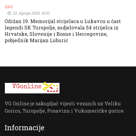
zsu
22. srpnja 2026. 10:31
Održan 19. Memorijal strijelaca u Lukavcu u čast
legendi SK Turopolje, sudjelovala 54 strijelca iz
Hrvatske, Slovenije i Bosne i Hercegovine,
pobjednik Marijan Luburić
VG Online je sakupljač vijesti vezanih uz Veliku
Goricu, Turopolje, Posavinu i Vukomeričke gorice.
Informacije