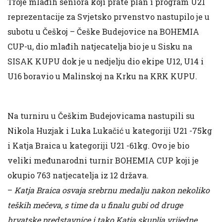
Troje mlađih seniora koji prate plan i program U21
reprezentacije za Svjetsko prvenstvo nastupilo je u
subotu u Češkoj – Češke Budejovice na BOHEMIA
CUP-u, dio mlađih natjecatelja bio je u Sisku na
SISAK KUPU dok je u nedjelju dio ekipe U12, U14 i
U16 boravio u Malinskoj na Krku na KRK KUPU.
Na turniru u Češkim Budejovicama nastupili su
Nikola Huzjak i Luka Lukačić u kategoriji U21 -75kg
i Katja Braica u kategoriji U21 -61kg. Ovo je bio
veliki međunarodni turnir BOHEMIA CUP koji je
okupio 763 natjecatelja iz 12 država.
–
Katja Braica osvaja srebrnu medalju nakon nekoliko
teških mečeva, s time da u finalu gubi od druge
hrvatske predstavnice i tako Katja skuplja vrijedne