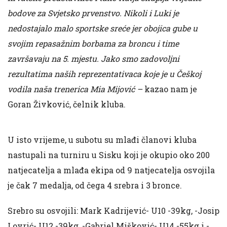
bodove za Svjetsko prvenstvo. Nikoli i Luki je
nedostajalo malo sportske sreće jer obojica gube u
svojim repasažnim borbama za broncu i time
završavaju na 5. mjestu. Jako smo zadovoljni
rezultatima naših reprezentativaca koje je u Češkoj
vodila naša trenerica Mia Mijović –
kazao nam je
Goran Živković, čelnik kluba.
U isto vrijeme, u subotu su mlađi članovi kluba
nastupali na turniru u Sisku koji je okupio oko 200
natjecatelja a mlađa ekipa od 9 natjecatelja osvojila
je čak 7 medalja, od čega 4 srebra i 3 bronce.
Srebro su osvojili: Mark Kadrijević- U10 -39kg, -Josip
Lovrić- U12 -39kg, -Gabriel Mišković- U14 -55kg i -