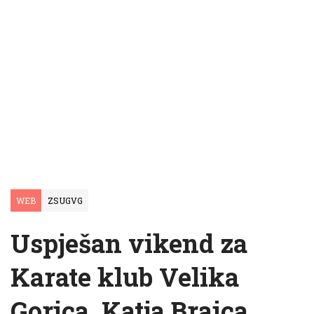
WEB
ZSUGVG
Uspješan vikend za
Karate klub Velika
Gorica, Katja Braica