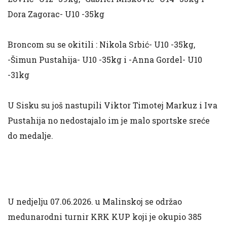
Dora Zagorac- U10 -35kg
Broncom su se okitili : Nikola Srbić- U10 -35kg,
-Šimun Pustahija- U10 -35kg i -Anna Gordel- U10
-31kg
U Sisku su još nastupili Viktor Timotej Markuz i Iva
Pustahija no nedostajalo im je malo sportske sreće
do medalje.
U nedjelju 07.06.2026. u Malinskoj se održao
medunarodni turnir KRK KUP koji je okupio 385