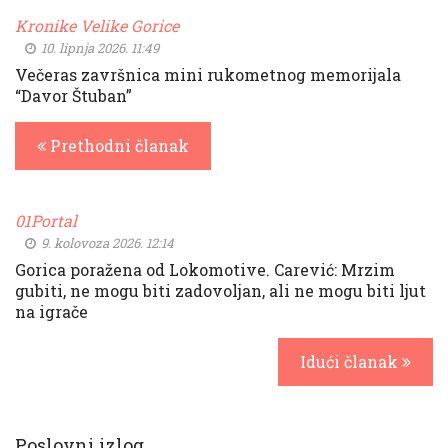
Kronike Velike Gorice
10. lipnja 2026. 11:49
Večeras završnica mini rukometnog memorijala
“Davor Štuban”
Prethodni članak
01Portal
9. kolovoza 2026. 12:14
Gorica poražena od Lokomotive. Carević: Mrzim
gubiti, ne mogu biti zadovoljan, ali ne mogu biti ljut
na igrače
Idući članak
Poslovni izlog