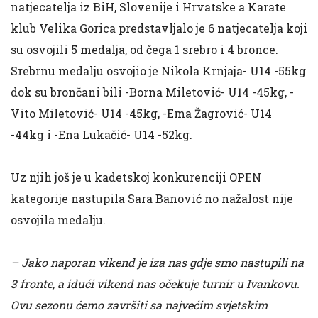
natjecatelja iz BiH, Slovenije i Hrvatske a Karate
klub Velika Gorica predstavljalo je 6 natjecatelja koji
su osvojili 5 medalja, od čega 1 srebro i 4 bronce.
Srebrnu medalju osvojio je Nikola Krnjaja- U14 -55kg
dok su brončani bili -Borna Miletović- U14 -45kg, -
Vito Miletović- U14 -45kg, -Ema Žagrović- U14
-44kg i -Ena Lukačić- U14 -52kg.
Uz njih još je u kadetskoj konkurenciji OPEN
kategorije nastupila Sara Banović no nažalost nije
osvojila medalju.
– Jako naporan vikend je iza nas gdje smo nastupili na
3 fronte, a idući vikend nas očekuje turnir u Ivankovu.
Ovu sezonu ćemo završiti sa najvećim svjetskim