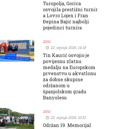
Turopolja, Gorica
osvojila prestižni turnir
a Lovro Lojen i Fran
Đepina Bajić najbolji
pojedinci turnira
zsu
22. srpnja 2026. 14:18
Tin Kaurić osvojio je
povijesnu zlatnu
medalju na Europskom
prvenstvu u akvatlonu
za dobne skupine
održanom u
španjolskom gradu
Banyolesu
zsu
22. srpnja 2026. 10:31
Održan 19. Memorijal