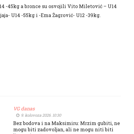
14 -45kg a bronce su osvojili Vito Miletović – U14
jaja- U14 -55kg i -Ema Žagrović- U12 -39kg.
VG danas
9. kolovoza 2026. 10:30
Bez bodova i na Maksimiru: Mrzim gubiti, ne
mogu biti zadovoljan, ali ne mogu niti biti