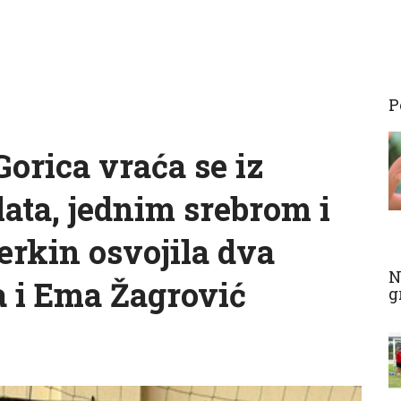
P
orica vraća se iz
lata, jednim srebrom i
erkin osvojila dva
N
a i Ema Žagrović
g