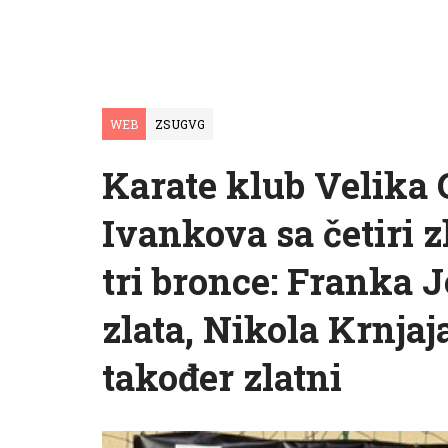
WEB
ZSUGVG
Karate klub Velika G
Ivankova sa četiri z
tri bronce: Franka J
zlata, Nikola Krnjaj
također zlatni