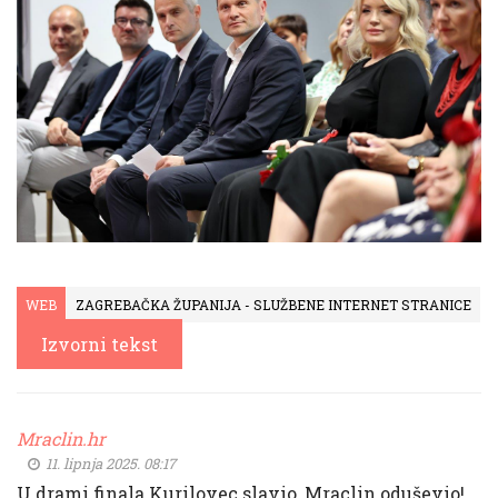
WEB
ZAGREBAČKA ŽUPANIJA - SLUŽBENE INTERNET STRANICE
Izvorni tekst
Mraclin.hr
11. lipnja 2025. 08:17
U drami finala Kurilovec slavio, Mraclin oduševio!