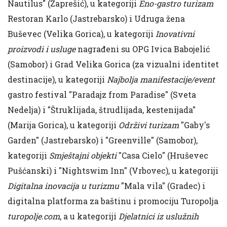
Nautilus" (Zaprešić), u kategoriji
Eno-gastro turizam
Restoran Karlo (Jastrebarsko) i Udruga žena
Buševec (Velika Gorica), u kategoriji
Inovativni
proizvodi i usluge
nagrađeni su OPG Ivica Babojelić
(Samobor) i Grad Velika Gorica (za vizualni identitet
destinacije), u kategoriji
Najbolja manifestacije/event
gastro festival "Paradajz from Paradise" (Sveta
Nedelja) i "Štruklijada, štrudlijada, kestenijada"
(Marija Gorica), u kategoriji
Održivi turizam
"Gaby's
Garden" (Jastrebarsko) i "Greenville" (Samobor),
kategoriji
Smještajni objekti
"Casa Cielo" (Hruševec
Pušćanski) i "Nightswim Inn" (Vrbovec), u kategoriji
Digitalna inovacija u turizmu
"Mala vila" (Gradec) i
digitalna platforma za baštinu i promociju Turopolja
turopolje.com
, a u kategoriji
Djelatnici iz uslužnih