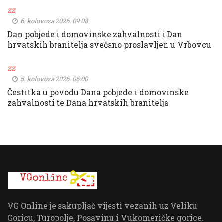
zz
6. kolovoza 2026. 09:08
Dan pobjede i domovinske zahvalnosti i Dan
hrvatskih branitelja svečano proslavljen u Vrbovcu
zz
5. kolovoza 2026. 06:00
Čestitka u povodu Dana pobjede i domovinske
zahvalnosti te Dana hrvatskih branitelja
VG Online je sakupljač vijesti vezanih uz Veliku
Goricu, Turopolje, Posavinu i Vukomeričke gorice.