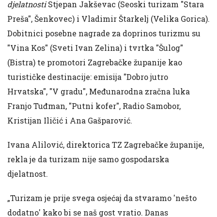
djelatnosti
Stjepan Jakševac (Seoski turizam "Stara
Preša", Šenkovec) i Vladimir Štarkelj (Velika Gorica).
Dobitnici posebne nagrade za doprinos turizmu su
"Vina Kos" (Sveti Ivan Zelina) i tvrtka "Šulog"
(Bistra) te promotori Zagrebačke županije kao
turističke destinacije: emisija "Dobro jutro
Hrvatska", "V gradu", Međunarodna zračna luka
Franjo Tuđman, "Putni kofer", Radio Samobor,
Kristijan Iličić i Ana Gašparović.
Ivana Alilović, direktorica TZ Zagrebačke županije,
rekla je da turizam nije samo gospodarska
djelatnost.
„Turizam je prije svega osjećaj da stvaramo 'nešto
dodatno' kako bi se naš gost vratio. Danas