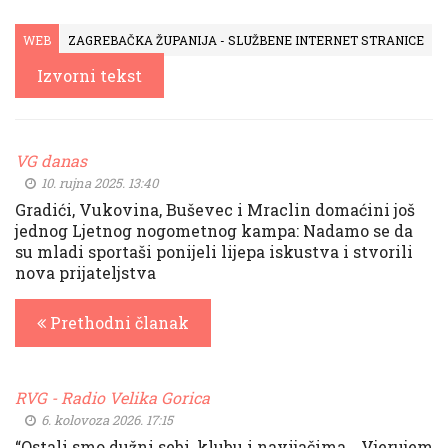
WEB
ZAGREBAČKA ŽUPANIJA - SLUŽBENE INTERNET STRANICE
Izvorni tekst
VG danas
10. rujna 2025. 13:40
Gradići, Vukovina, Buševec i Mraclin domaćini još
jednog Ljetnog nogometnog kampa: Nadamo se da
su mladi sportaši ponijeli lijepa iskustva i stvorili
nova prijateljstva
Prethodni članak
RVG - Radio Velika Gorica
6. kolovoza 2026. 17:15
“Ostali smo dužni sebi, klubu i navijačima… Vjerujem