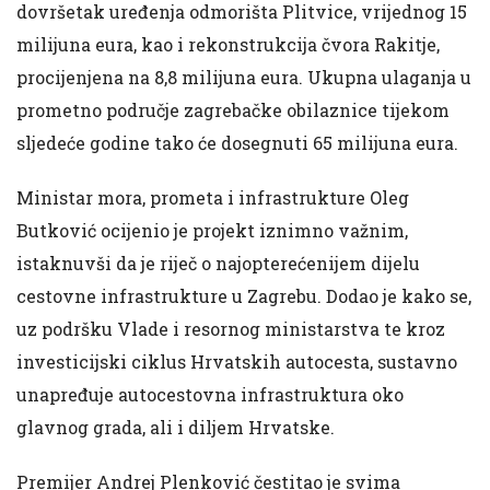
dovršetak uređenja odmorišta Plitvice, vrijednog 15
milijuna eura, kao i rekonstrukcija čvora Rakitje,
procijenjena na 8,8 milijuna eura. Ukupna ulaganja u
prometno područje zagrebačke obilaznice tijekom
sljedeće godine tako će dosegnuti 65 milijuna eura.
Ministar mora, prometa i infrastrukture Oleg
Butković ocijenio je projekt iznimno važnim,
istaknuvši da je riječ o najopterećenijem dijelu
cestovne infrastrukture u Zagrebu. Dodao je kako se,
uz podršku Vlade i resornog ministarstva te kroz
investicijski ciklus Hrvatskih autocesta, sustavno
unapređuje autocestovna infrastruktura oko
glavnog grada, ali i diljem Hrvatske.
Premijer Andrej Plenković čestitao je svima