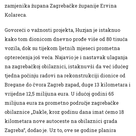
zamjenika župana Zagrebačke županije Ervina
Kolareca.
Govoreći o važnosti projekta, Huzjan je istaknuo
kako tom dionicom dnevno prođe više od 80 tisuća
vozila, dok su tijekom ljetnih mjeseci prometna
opterećenja još veća. Najavio je i nastavak ulaganja
na zagrebačkoj obilaznici, istaknuvši da već idućeg
tjedna počinju radovi na rekonstrukciji dionice od
Bregane do čvora Zagreb zapad, duge 13 kilometara i
vrijedne 12,5 milijuna eura. U idućoj godini 65
milijuna eura za prometno područje zagrebačke
obilaznice „Dakle, kroz godinu dana imat ćemo 18
kilometara nove autoceste na obilaznici grada
Zagreba“, dodao je. Uz to, ove se godine planira