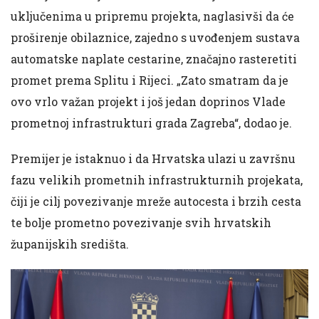
uključenima u pripremu projekta, naglasivši da će
proširenje obilaznice, zajedno s uvođenjem sustava
automatske naplate cestarine, značajno rasteretiti
promet prema Splitu i Rijeci. „Zato smatram da je
ovo vrlo važan projekt i još jedan doprinos Vlade
prometnoj infrastrukturi grada Zagreba“, dodao je.
Premijer je istaknuo i da Hrvatska ulazi u završnu
fazu velikih prometnih infrastrukturnih projekata,
čiji je cilj povezivanje mreže autocesta i brzih cesta
te bolje prometno povezivanje svih hrvatskih
županijskih središta.