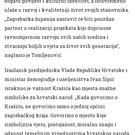
bogatu povijest i kulturni identitet, a istovremeno
ulaže u razvoj i kvalitetniji život svojih stanovnika.
„Zagrebačka županija nastavit će biti pouzdan
partner u realizaciji projekata koji doprinose
ravnomjernom razvoju svih naših sredina i
stvaranju boljih uvjeta za život svih generacija“,
naglasio je Tomljenović.
Izaslanik predsjednika Vlade Republike Hrvatske i
ministar demografije i useljeništva Ivan Šipić
istaknuo je važnost Krašića kao mjesta snažne
simbolike za hrvatski narod. „Kada govorimo o
Krašiću, ne govorimo samo o jednoj općini
zagrebačkog kraja. Govorimo o mjestu koje
simbolizira vjeru, postojanost, moralnu snagu i
odanost temeljnim vrijednostima hrvatskog naroda.