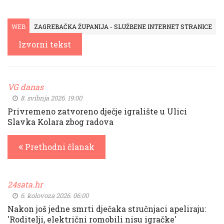
WEB
ZAGREBAČKA ŽUPANIJA - SLUŽBENE INTERNET STRANICE
Izvorni tekst
VG danas
8. svibnja 2026. 19:00
Privremeno zatvoreno dječje igralište u Ulici
Slavka Kolara zbog radova
Prethodni članak
24sata.hr
6. kolovoza 2026. 06:00
Nakon još jedne smrti dječaka stručnjaci apeliraju:
'Roditelji, električni romobili nisu igračke'