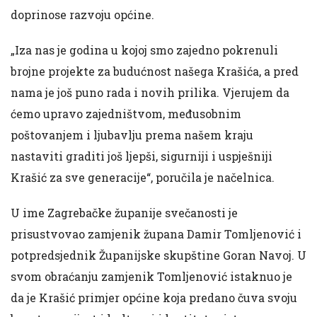
doprinose razvoju općine.
„Iza nas je godina u kojoj smo zajedno pokrenuli
brojne projekte za budućnost našega Krašića, a pred
nama je još puno rada i novih prilika. Vjerujem da
ćemo upravo zajedništvom, međusobnim
poštovanjem i ljubavlju prema našem kraju
nastaviti graditi još ljepši, sigurniji i uspješniji
Krašić za sve generacije“, poručila je načelnica.
U ime Zagrebačke županije svečanosti je
prisustvovao zamjenik župana Damir Tomljenović i
potpredsjednik Županijske skupštine Goran Navoj. U
svom obraćanju zamjenik Tomljenović istaknuo je
da je Krašić primjer općine koja predano čuva svoju