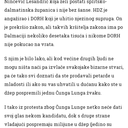
Ninčević Lesandrić koja želi postati splitsko-
dalmatinska županica i nije bez šanse. HDZ je
angažirao i DORH koji je uhitio njezinog supruga. On
je prekršio zakon, ali takvih kršitelja zakona ima po
Dalmaciji nekoliko desetaka tisuća i nikome DORH
nije pokucao na vrata.
S njim je bilo lako, ali kod većine drugih ljudi ne
mogu ništa naći pa izvlače svakojake bizarne stvari,
pa će tako svi doznati da ste prodavali petarde u
mladosti ili ako su vas uhvatili u dućanu kako ste u
džep pospremili jednu Čunga Lunga žvaku.
I tako iz protesta zbog Čunga Lunge netko neće dati
svoj glas nekom kandidatu, dok s druge strane
vladajući pospremaju milijune u džep (jedino su