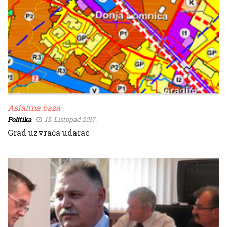
Asfaltna baza
Politika
13. Listopad 2017.
Grad uzvraća udarac