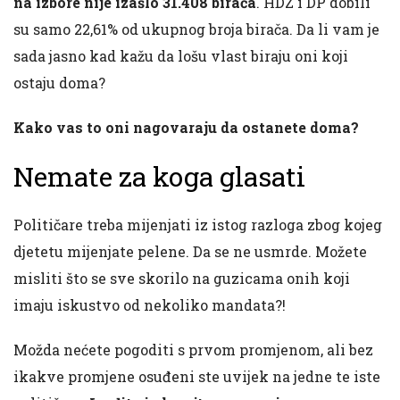
na izbore nije izašlo 31.408 birača
. HDZ i DP dobili
su samo 22,61% od ukupnog broja birača. Da li vam je
sada jasno kad kažu da lošu vlast biraju oni koji
ostaju doma?
Kako vas to oni nagovaraju da ostanete doma?
Nemate za koga glasati
Političare treba mijenjati iz istog razloga zbog kojeg
djetetu mijenjate pelene. Da se ne usmrde. Možete
misliti što se sve skorilo na guzicama onih koji
imaju iskustvo od nekoliko mandata?!
Možda nećete pogoditi s prvom promjenom, ali bez
ikakve promjene osuđeni ste uvijek na jedne te iste