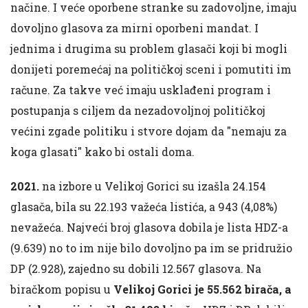
načine. I veće oporbene stranke su zadovoljne, imaju
dovoljno glasova za mirni oporbeni mandat. I
jednima i drugima su problem glasači koji bi mogli
donijeti poremećaj na političkoj sceni i pomutiti im
račune. Za takve već imaju usklađeni program i
postupanja s ciljem da nezadovoljnoj političkoj
većini zgade politiku i stvore dojam da "nemaju za
koga glasati" kako bi ostali doma.
2021.
na izbore u Velikoj Gorici su izašla 24.154
glasača, bila su 22.193 važeća listića, a 943 (4,08%)
nevažeća. Najveći broj glasova dobila je lista HDZ-a
(9.639) no to im nije bilo dovoljno pa im se pridružio
DP (2.928), zajedno su dobili 12.567 glasova. Na
biračkom popisu u
Velikoj Gorici je 55.562 birača, a