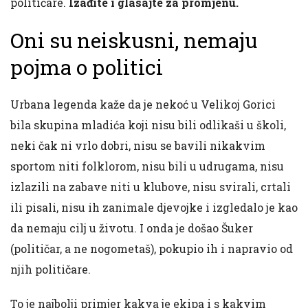
političare.
Izađite i glasajte za promjenu.
Oni su neiskusni, nemaju
pojma o politici
Urbana legenda kaže da je nekoć u Velikoj Gorici
bila skupina mladića koji nisu bili odlikaši u školi,
neki čak ni vrlo dobri, nisu se bavili nikakvim
sportom niti folklorom, nisu bili u udrugama, nisu
izlazili na zabave niti u klubove, nisu svirali, crtali
ili pisali, nisu ih zanimale djevojke i izgledalo je kao
da nemaju cilj u životu. I onda je došao Šuker
(političar, a ne nogometaš), pokupio ih i napravio od
njih političare.
To je najbolji primjer kakva je ekipa i s kakvim