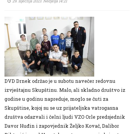
29. siječnja 2023. Nedjelja 14:21
DVD Drnek održao je u subotu navečer redovnu
izvještajnu Skupštinu. Malo, ali skladno društvo iz
godine u godinu napreduje, moglo se čuti za
Skupštine, kojoj su se uz prijateljska vatrogasna
društva odazvali i čelni ljudi VZO Orle predsjednik
Davor Huđin i zapovjednik Željko Kovač, Dalibor