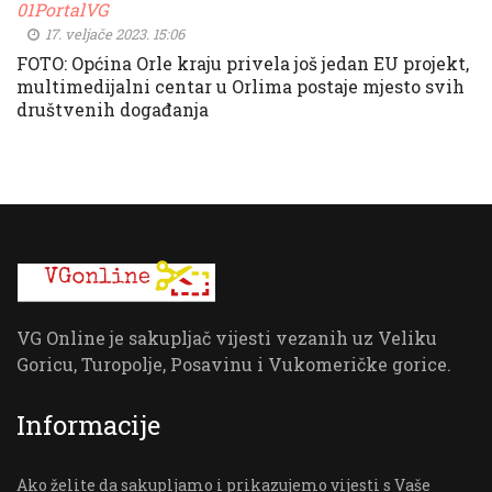
01PortalVG
17. veljače 2023. 15:06
FOTO: Općina Orle kraju privela još jedan EU projekt,
multimedijalni centar u Orlima postaje mjesto svih
društvenih događanja
VG Online je sakupljač vijesti vezanih uz Veliku
Goricu, Turopolje, Posavinu i Vukomeričke gorice.
Informacije
Ako želite da sakupljamo i prikazujemo vijesti s Vaše