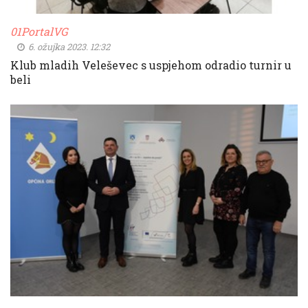
01PortalVG
6. ožujka 2023. 12:32
Klub mladih Veleševec s uspjehom odradio turnir u
beli