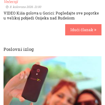
Večernji
8. kolovoza 2026. 21:00
VIDEO Kiša golova u Gorici: Pogledajte sve pogotke
u velikoj pobjedi Osijeka nad Rudešom
Idući članak
Poslovni izlog