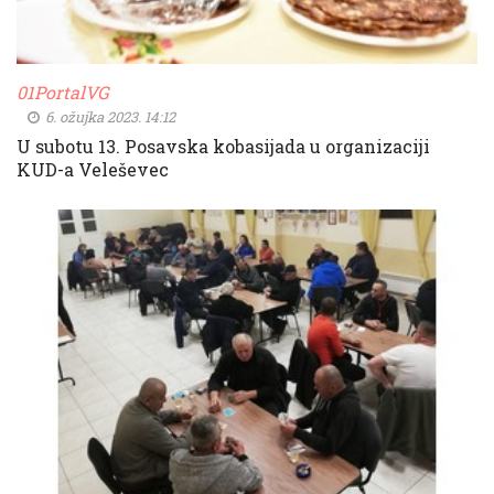
01PortalVG
6. ožujka 2023. 14:12
U subotu 13. Posavska kobasijada u organizaciji
KUD-a Veleševec