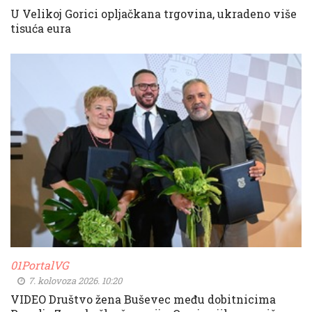
U Velikoj Gorici opljačkana trgovina, ukradeno više
tisuća eura
01PortalVG
7. kolovoza 2026. 10:20
VIDEO Društvo žena Buševec među dobitnicima