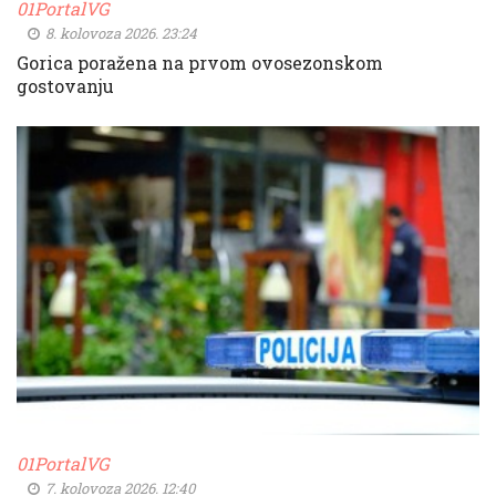
01PortalVG
8. kolovoza 2026. 23:24
Gorica poražena na prvom ovosezonskom
gostovanju
01PortalVG
7. kolovoza 2026. 12:40