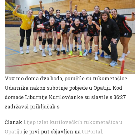
Vozimo doma dva boda, poručile su rukometašice
Udarnika nakon subotnje pobjede u Opatiji. Kod
domaće Liburnije Kurilovčanke su slavile s 36:27
zadržavši priključak s
Članak
Lijep izlet kurilovečkih rukometašica u
Opatiju
je prvi put objavljen na
01Portal
.