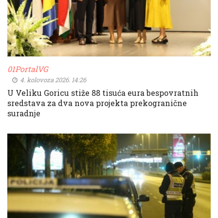
01PortalVG
4. kolovoza 2026. 14:26
U Veliku Goricu stiže 88 tisuća eura bespovratnih
sredstava za dva nova projekta prekogranične
suradnje