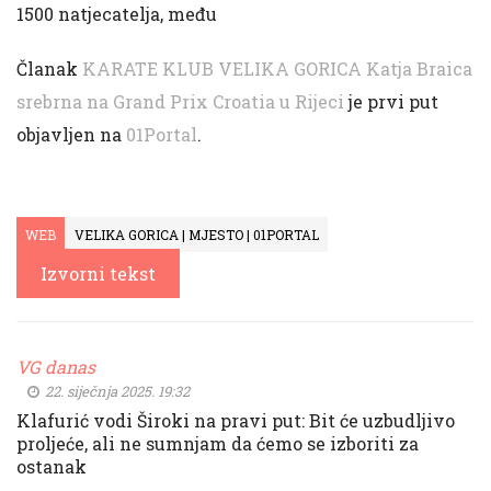
1500 natjecatelja, među
Članak
KARATE KLUB VELIKA GORICA Katja Braica
srebrna na Grand Prix Croatia u Rijeci
je prvi put
objavljen na
01Portal
.
WEB
VELIKA GORICA | MJESTO | 01PORTAL
Izvorni tekst
VG danas
22. siječnja 2025. 19:32
Klafurić vodi Široki na pravi put: Bit će uzbudljivo
proljeće, ali ne sumnjam da ćemo se izboriti za
ostanak