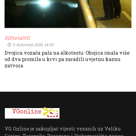
01PortalVG
3. kolovoza 2026. 14:20
Dvojica vozača pala na alkotestu: Obojica imala više
od dva promila u krvi pa zaradili uvjetnu kaznu
zatvora
VG Online je sakupljač vijesti vezanih uz Veliku
Goricu, Turopolje, Posavinu i Vukomeričke gorice.