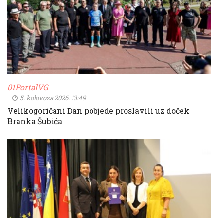
01PortalVG
5. kolovoza 2026. 13:49
Velikogoričani Dan pobjede proslavili uz doček
Branka Šubića