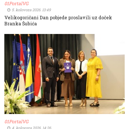
01PortalVG
5. kolovoza 2026. 13:49
Velikogoričani Dan pobjede proslavili uz doček
Branka Šubića
01PortalVG
4. kolovoza 2026. 14:26