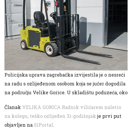
Policijska uprava zagrebačka izvijestila je o nesreći
na radu s ozlijeđenom osobom koja se jučer dogodila
na području Velike Gorice. U skladištu poduzeća, oko
Članak
VELIKA GORICA Radnik viličarem naletio
na kolegu, teško ozlijeđen 31-godišnjak
je prvi put
objavljen na
01Portal
.