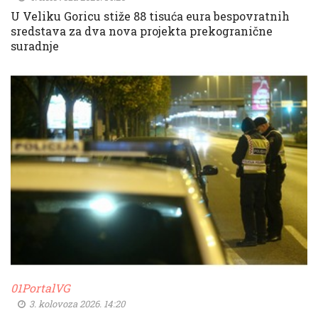
U Veliku Goricu stiže 88 tisuća eura bespovratnih
sredstava za dva nova projekta prekogranične
suradnje
01PortalVG
3. kolovoza 2026. 14:20