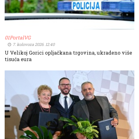
01PortalVG
7. kolovoza 2026. 12:40
U Velikoj Gorici opljačkana trgovina, ukradeno više
tisuća eura