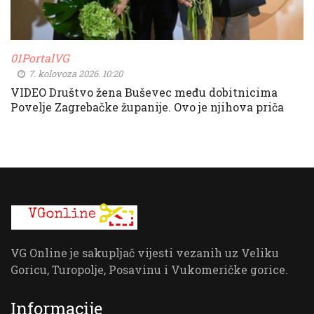
01PortalVG
7. kolovoza 2026. 10:20
VIDEO Društvo žena Buševec među dobitnicima
Povelje Zagrebačke županije. Ovo je njihova priča
VG Online je sakupljač vijesti vezanih uz Veliku
Goricu, Turopolje, Posavinu i Vukomeričke gorice.
Informacije