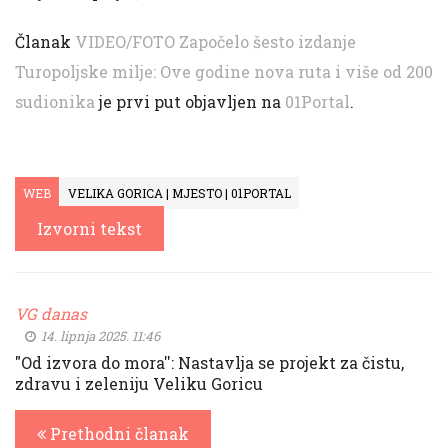
Članak
VIDEO/FOTO Započelo šesto izdanje
Turopoljske milje: Ove godine nova ruta i više od 200
sudionika
je prvi put objavljen na
01Portal
.
WEB
VELIKA GORICA | MJESTO | 01PORTAL
Izvorni tekst
VG danas
14. lipnja 2025. 11:46
"Od izvora do mora'': Nastavlja se projekt za čistu,
zdravu i zeleniju Veliku Goricu
Prethodni članak