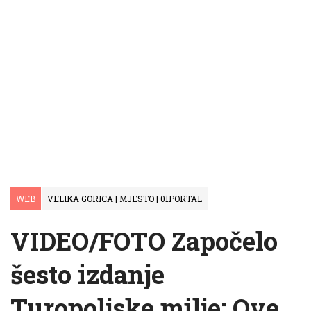
WEB
VELIKA GORICA | MJESTO | 01PORTAL
VIDEO/FOTO Započelo
šesto izdanje
Turopoljske milje: Ove