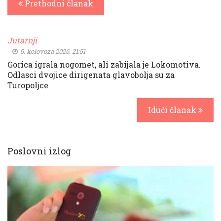
Prethodni članak
Jutarnji
9. kolovoza 2026. 21:51
Gorica igrala nogomet, ali zabijala je Lokomotiva.
Odlasci dvojice dirigenata glavobolja su za
Turopoljce
Idući članak
Poslovni izlog