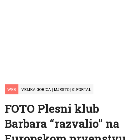
WEB
VELIKA GORICA | MJESTO | 01PORTAL
FOTO Plesni klub
Barbara “razvalio” na
Europskom prvenstvu