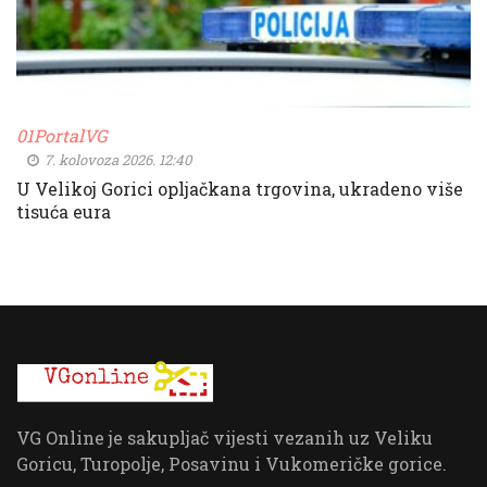
01PortalVG
7. kolovoza 2026. 12:40
U Velikoj Gorici opljačkana trgovina, ukradeno više
tisuća eura
VG Online je sakupljač vijesti vezanih uz Veliku
Goricu, Turopolje, Posavinu i Vukomeričke gorice.