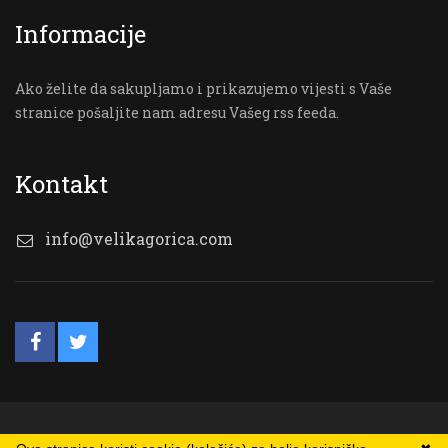
Informacije
Ako želite da sakupljamo i prikazujemo vijesti s Vaše
stranice pošaljite nam adresu Vašeg rss feeda.
Kontakt
info@velikagorica.com
© VG Online