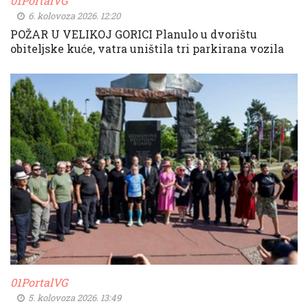
01PortalVG
6. kolovoza 2026. 12:20
POŽAR U VELIKOJ GORICI Planulo u dvorištu
obiteljske kuće, vatra uništila tri parkirana vozila
01PortalVG
5. kolovoza 2026. 13:49