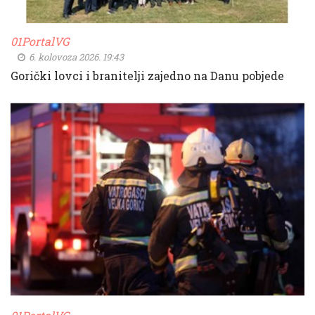
01PortalVG
6. kolovoza 2026. 19:43
Gorički lovci i branitelji zajedno na Danu pobjede