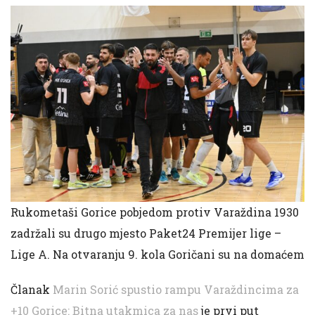
Rukometaši Gorice pobjedom protiv Varaždina 1930
zadržali su drugo mjesto Paket24 Premijer lige –
Lige A. Na otvaranju 9. kola Goričani su na domaćem
Članak
Marin Sorić spustio rampu Varaždincima za
+10 Gorice: Bitna utakmica za nas
je prvi put