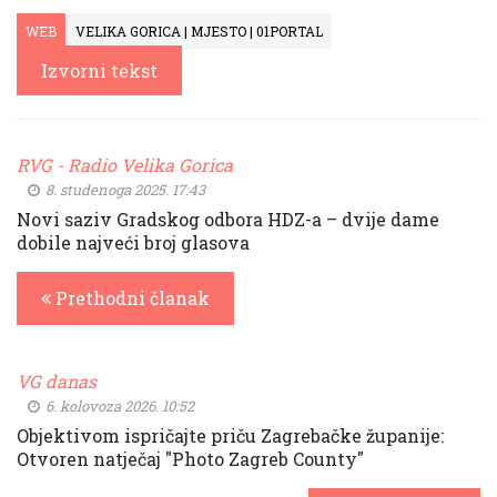
WEB
VELIKA GORICA | MJESTO | 01PORTAL
Izvorni tekst
RVG - Radio Velika Gorica
8. studenoga 2025. 17:43
Novi saziv Gradskog odbora HDZ-a – dvije dame
dobile najveći broj glasova
Prethodni članak
VG danas
6. kolovoza 2026. 10:52
Objektivom ispričajte priču Zagrebačke županije:
Otvoren natječaj "Photo Zagreb County"