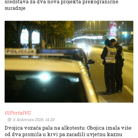
sredstava za dva nova projekta prekogranične
suradnje
01PortalVG
3. kolovoza 2026. 14:20
Dvojica vozača pala na alkotestu: Obojica imala više
od dva promila u krvi pa zaradili uvjetnu kaznu