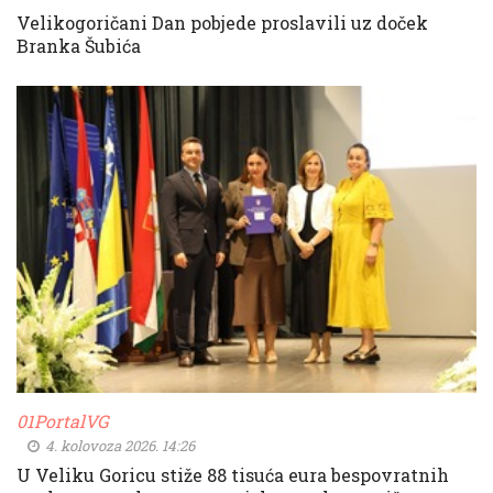
Velikogoričani Dan pobjede proslavili uz doček
Branka Šubića
01PortalVG
4. kolovoza 2026. 14:26
U Veliku Goricu stiže 88 tisuća eura bespovratnih