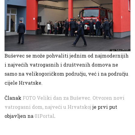
Buševec se može pohvaliti jednim od najmodernijih
i najvećih vatrogasnih i društvenih domova ne
samo na velikogoričkom području, već i na području
cijele Hrvatske.
Članak
FOTO Veliki dan za Buševec. Otvoren novi
vatrogasni dom, najveći u Hrvatskoj
je prvi put
objavljen na
01Portal
.