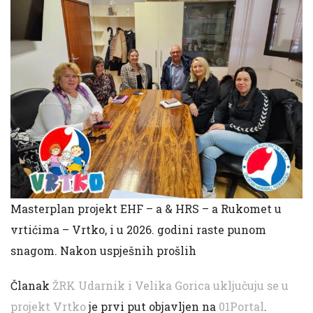
Masterplan projekt EHF – a & HRS – a Rukomet u
vrtićima – Vrtko, i u 2026. godini raste punom
snagom. Nakon uspješnih prošlih
Članak
ŽRK Udarnik i Velika Gorica uključuju se u
projekt Vrtko
je prvi put objavljen na
01Portal
.