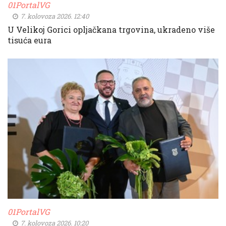
01PortalVG
7. kolovoza 2026. 12:40
U Velikoj Gorici opljačkana trgovina, ukradeno više
tisuća eura
01PortalVG
7. kolovoza 2026. 10:20