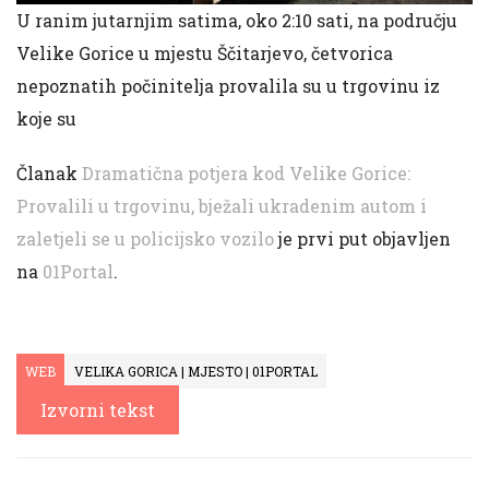
U ranim jutarnjim satima, oko 2:10 sati, na području
Velike Gorice u mjestu Ščitarjevo, četvorica
nepoznatih počinitelja provalila su u trgovinu iz
koje su
Članak
Dramatična potjera kod Velike Gorice:
Provalili u trgovinu, bježali ukradenim autom i
zaletjeli se u policijsko vozilo
je prvi put objavljen
na
01Portal
.
WEB
VELIKA GORICA | MJESTO | 01PORTAL
Izvorni tekst