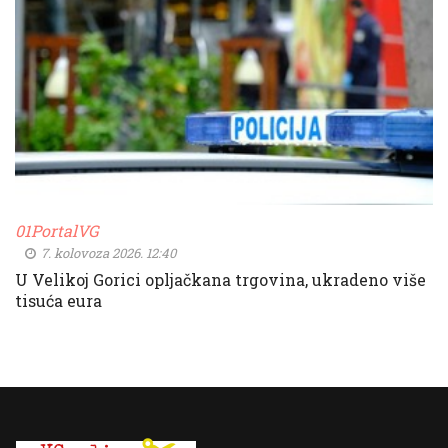
01PortalVG
7. kolovoza 2026. 12:40
U Velikoj Gorici opljačkana trgovina, ukradeno više
tisuća eura