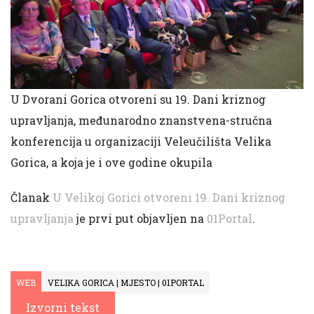
U Dvorani Gorica otvoreni su 19. Dani kriznog
upravljanja, međunarodno znanstvena-stručna
konferencija u organizaciji Veleučilišta Velika
Gorica, a koja je i ove godine okupila
Članak
U Velikoj Gorici otvoreni 19. Dani kriznog
upravljanja
je prvi put objavljen na
01Portal
.
WEB
VELIKA GORICA | MJESTO | 01PORTAL
Izvorni tekst