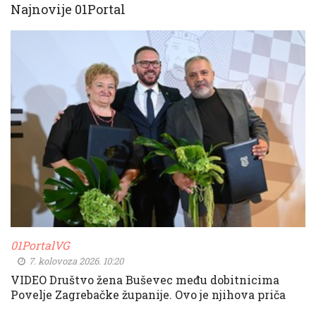
Najnovije 01Portal
01PortalVG
7. kolovoza 2026. 10:20
VIDEO Društvo žena Buševec među dobitnicima
Povelje Zagrebačke županije. Ovo je njihova priča