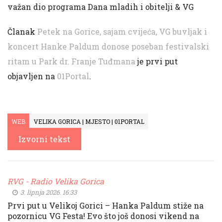
važan dio programa Dana mladih i obitelji & VG
Članak
Petek na Gorice, sajam cvijeća, VG buvljak i
koncert Hanke Paldum donose poseban festivalski
ritam u Park dr. Franje Tuđmana
je prvi put
objavljen na
01Portal
.
WEB
VELIKA GORICA | MJESTO | 01PORTAL
Izvorni tekst
RVG - Radio Velika Gorica
3. lipnja 2026. 16:33
Prvi put u Velikoj Gorici – Hanka Paldum stiže na
pozornicu VG Festa! Evo što još donosi vikend na