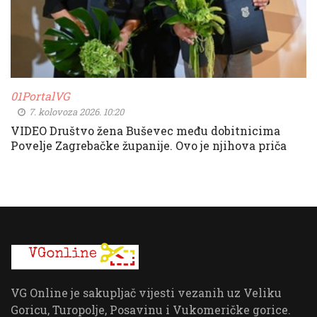
01PortalVG
7. kolovoza 2026. 10:20
VIDEO Društvo žena Buševec među dobitnicima
Povelje Zagrebačke županije. Ovo je njihova priča
VG Online je sakupljač vijesti vezanih uz Veliku
Goricu, Turopolje, Posavinu i Vukomeričke gorice.