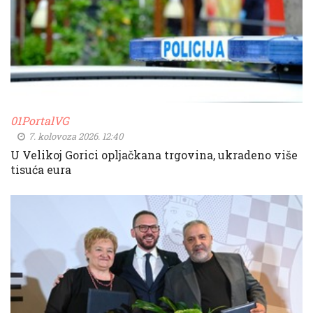
01PortalVG
7. kolovoza 2026. 12:40
U Velikoj Gorici opljačkana trgovina, ukradeno više
tisuća eura