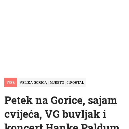
WEB
VELIKA GORICA | MJESTO | 01PORTAL
Petek na Gorice, sajam
cvijeća, VG buvljak i
koncert Hanke Paldum