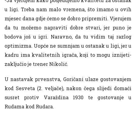
-Ja vjerujem kako posjedujemo kvalitetu za ostanak
u ligi. Treba nam malo vremena, što imamo u ovih
mjesec dana gdje ćemo se dobro pripremiti. Vjerujem
da tu možemo napraviti dobre stvari, jer puno je
bodova još u igri. Naravno, da tu vidim taj razlog
optimizma. Uopće ne sumnjam u ostanak u ligi, jer u
kadru ima kvalitetnih igrača, koji to mogu iznijeti-
zaključio je trener Nikolić.
U nastavak prvenstva, Goričani ulaze gostovanjem
kod Sesveta (2. veljače), nakon čega slijedi domaći
susret protiv Varaždina 1930 te gostovanje u
Rudama kod Rudara.