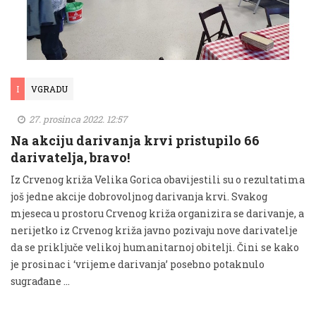
I
VGRADU
27. prosinca 2022. 12:57
Na akciju darivanja krvi pristupilo 66
darivatelja, bravo!
Iz Crvenog križa Velika Gorica obavijestili su o rezultatima
još jedne akcije dobrovoljnog darivanja krvi. Svakog
mjeseca u prostoru Crvenog križa organizira se darivanje, a
nerijetko iz Crvenog križa javno pozivaju nove darivatelje
da se priključe velikoj humanitarnoj obitelji. Čini se kako
je prosinac i ‘vrijeme darivanja’ posebno potaknulo
sugrađane …