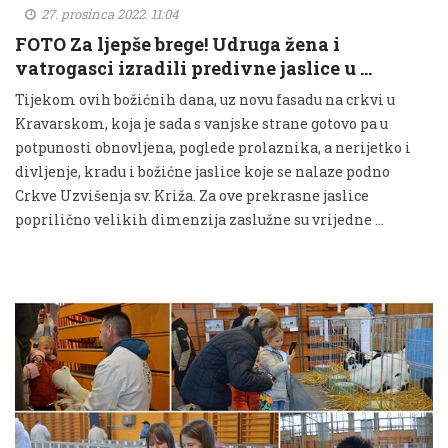
27. prosinca 2022. 11:04
FOTO Za ljepše brege! Udruga žena i
vatrogasci izradili predivne jaslice u …
Tijekom ovih božićnih dana, uz novu fasadu na crkvi u
Kravarskom, koja je sada s vanjske strane gotovo pa u
potpunosti obnovljena, poglede prolaznika, a nerijetko i
divljenje, kradu i božićne jaslice koje se nalaze podno
Crkve Uzvišenja sv. Križa. Za ove prekrasne jaslice
poprilično velikih dimenzija zaslužne su vrijedne …