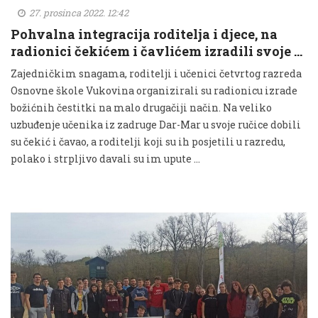
27. prosinca 2022. 12:42
Pohvalna integracija roditelja i djece, na
radionici čekićem i čavlićem izradili svoje …
Zajedničkim snagama, roditelji i učenici četvrtog razreda
Osnovne škole Vukovina organizirali su radionicu izrade
božićnih čestitki na malo drugačiji način. Na veliko
uzbuđenje učenika iz zadruge Dar-Mar u svoje ručice dobili
su čekić i čavao, a roditelji koji su ih posjetili u razredu,
polako i strpljivo davali su im upute …