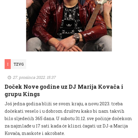
I
TZVG
27. prosinca 2022. 15:37
Doček Nove godine uz DJ Marija Kovača i
grupu Kings
Još jedna godina bliži se svom kraju, a novu 2023. treba
dočekati veselo i u dobrom društvu kako bi nam takvih
bilo sljedećih 365 dana. U subotu 31.12. sve počinje dočekom
za najmlađe u 17 sati kada će klinci čagati uz DJ-a Marija
Kovača, maskote i akrobate.