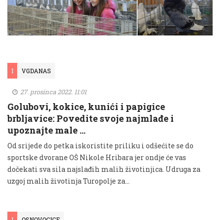
I
VGDANAS
27. prosinca 2022. 11:01
Golubovi, kokice, kunići i papigice
brbljavice: Povedite svoje najmlađe i
upoznajte male …
Od srijede do petka iskoristite priliku i odšećite se do
sportske dvorane OŠ Nikole Hribara jer ondje će vas
dočekati sva sila najslađih malih životinjica. Udruga za
uzgoj malih životinja Turopolje za...
I
OSNOVOCICE