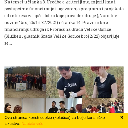
Na temelju članka 8. Uredbe o kriterijima, mjerilima i
postupcima financiranja i ugovaranja programa i projekata
od interesa za opće dobro koje provode udruge („Narodne
novine“ broj 26/15; 37/2021) i članka 14. Pravilnika o
financiranju udruga iz Proračuna Grada Velike Gorice
(Službeni glasnik Grada Velike Gorice broj 2/22) objavljuje
se …
Ova stranica koristi cookie (kolačiće) za bolje korisničko
✖
iskustvo.
Naučite više