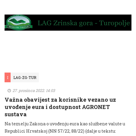
I
LAG-ZG-TUR
27. prosinca 2022. 14:03
Važna obavijest za korisnike vezano uz
uvođenje eura i dostupnost AGRONET
sustava
Na temelju Zakona o uvođenju eura kao službene valute u
Republici Hrvatskoj (NN 57/22, 88/22) (dalje u tekstu: