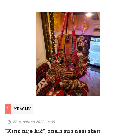
I
MRACLIN
27. prosinca 2022. 18:05
“Kinč nije kič”, znali su i naši stari