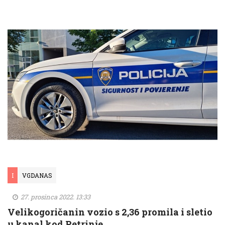
I
VGDANAS
27. prosinca 2022. 13:33
Velikogoričanin vozio s 2,36 promila i sletio
u kanal kod Petrinje