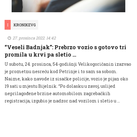
I
KRONIKEVG
27. prosinca 2022. 14:42
“Veseli Badnjak”: Prebrzo vozio s gotovo tri
promila u krvi pa sletio …
U subotu, 24. prosinca, 54-godišnji Velikogoričanin izazvao
je prometnu nesreću kod Petrinje i to sam sa sobom.
Naime, kako navode iz sisačke policije, vozio je pijan oko
19 sati u mjestu Bijelnik. “Po dolasku u zavoj, uslijed
neprilagođene brzine automobilom zagrebačkih
registracija, izgubio je nadzor nad vozilom i sletio u …