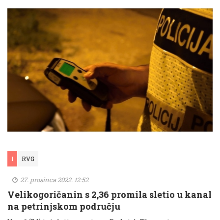
I
RVG
27. prosinca 2022. 12:52
Velikogoričanin s 2,36 promila sletio u kanal
na petrinjskom području