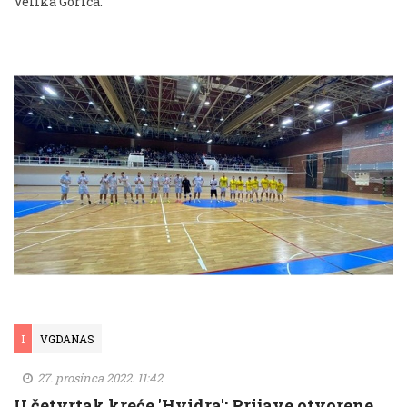
Velika Gorica.
I
VGDANAS
27. prosinca 2022. 11:42
U četvrtak kreće 'Hvidra': Prijave otvorene