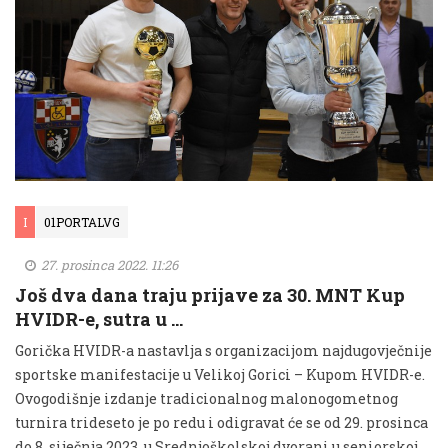
I
01PORTALVG
27. prosinca 2022. 11:26
Još dva dana traju prijave za 30. MNT Kup
HVIDR-e, sutra u …
Gorička HVIDR-a nastavlja s organizacijom najdugovječnije
sportske manifestacije u Velikoj Gorici – Kupom HVIDR-e.
Ovogodišnje izdanje tradicionalnog malonogometnog
turnira trideseto je po redu i odigravat će se od 29. prosinca
do 8. siječnja 2023. u Srednjoškolskoj dvorani u seniorskoj