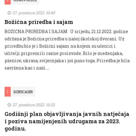
27. prosinca 2022. 10:45
Božićna priredba i sajam
BOŽIĆNA PRIREDBA I SAJAM U srijedu, 21.12.2022. godine
održana je Božićna priredba u našoj školskoj dvorani. Uz
priredbu bio je i Božićni sajam na kojem su učenici i
učitelji pripremili razne proizvode. Bilo je medenjaka,
pšenice, ukrasa, svijećnjaka i još puno toga. Priredba je bila
savršena kao i naši …
I
GORICAHR
27. prosinca 2022. 10:22
Godišnji plan objavljivanja javnih natječaja
i poziva namijenjenih udrugama za 2023.
godinu.