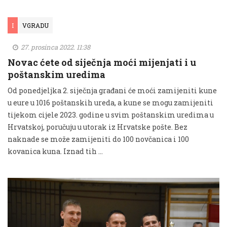
I
VGRADU
27. prosinca 2022. 11:38
Novac ćete od siječnja moći mijenjati i u
poštanskim uredima
Od ponedjeljka 2. siječnja građani će moći zamijeniti kune
u eure u 1016 poštanskih ureda, a kune se mogu zamijeniti
tijekom cijele 2023. godine u svim poštanskim uredima u
Hrvatskoj, poručuju u utorak iz Hrvatske pošte. Bez
naknade se može zamijeniti do 100 novčanica i 100
kovanica kuna. Iznad tih …