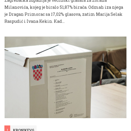
Zagrebačka županija je većinski glasala za Zorana
Milanovića, kojeg je biralo 51,87% birača. Odmah iza njega
je Dragan Primorac sa 17,02% glasova, zatim Marija Selak
Raspudić i Ivana Kekin. Kad...
I
KRONIKEVG