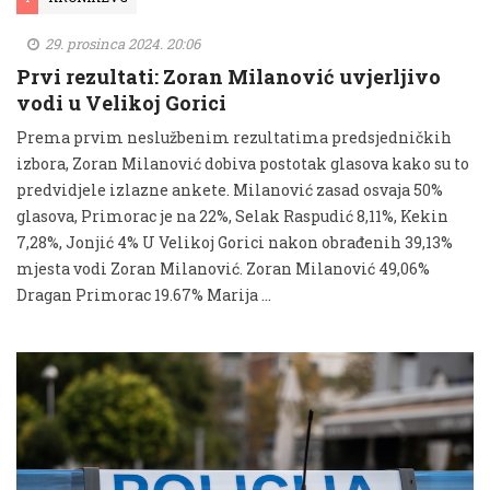
29. prosinca 2024. 20:06
Prvi rezultati: Zoran Milanović uvjerljivo
vodi u Velikoj Gorici
Prema prvim neslužbenim rezultatima predsjedničkih
izbora, Zoran Milanović dobiva postotak glasova kako su to
predvidjele izlazne ankete. Milanović zasad osvaja 50%
glasova, Primorac je na 22%, Selak Raspudić 8,11%, Kekin
7,28%, Jonjić 4% U Velikoj Gorici nakon obrađenih 39,13%
mjesta vodi Zoran Milanović. Zoran Milanović 49,06%
Dragan Primorac 19.67% Marija …