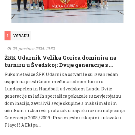
I
VGRADU
29. prosinca 2024. 10:52
ŽRK Udarnik Velika Gorica dominira na
turniru u Švedskoj: Dvije generacije s …
Rukometašice ŽRK Udarnika ostvarile su izvanredan
uspjeh na prestižnom međunarodnom turniru
Lundaspelen in Handball u švedskom Lundu. Dvije
generacije mladih sportašica pokazale su nevjerojatnu
dominaciju, završivši svoje skupine s maksimalnim
učinkom i izborivši prolazak u najvišu razinu natjecanja.
Generacija 2008./2009.: Prvo mjesto u skupini i ulazak u
Playoff A Ekipa …