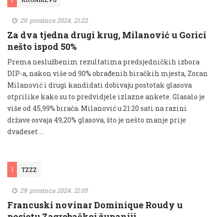
29. prosinca 2024. 21:22
Za dva tjedna drugi krug, Milanović u Gorici
nešto ispod 50%
Prema neslužbenim rezultatima predsjedničkih izbora
DIP-a, nakon više od 90% obrađenih biračkih mjesta, Zoran
Milanović i drugi kandidati dobivaju postotak glasova
otprilike kako su to predvidjele izlazne ankete. Glasalo je
više od 45,99% birača. Milanović u 21:20 sati na razini
države osvaja 49,20% glasova, što je nešto manje prije
dvadeset …
I
TZZZ
29. prosinca 2024. 21:05
Francuski novinar Dominique Roudy u
posjetu Zagrebačkoj županiji