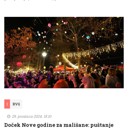
I
RVG
29. prosinca 2024. 15:10
Doček Nove godine za mališane: puštanje