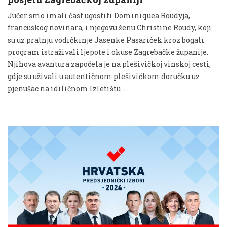
Jučer smo imali čast ugostiti Dominiquea Roudyja,
francuskog novinara, i njegovu ženu Christine Roudy, koji
su uz pratnju vodičkinje Jasenke Pasariček kroz bogati
program istraživali ljepote i okuse Zagrebačke županije.
Njihova avantura započela je na plešivičkoj vinskoj cesti,
gdje su uživali u autentičnom plešivičkom doručku uz
pjenušac na idiličnom Izletištu …