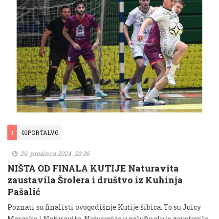
I
01PORTALVG
29. prosinca 2024. 23:36
NIŠTA OD FINALA KUTIJE Naturavita
zaustavila Šrolera i društvo iz Kuhinja
Pašalić
Poznati su finalisti ovogodišnje Kutije šibica. To su Juicy
Maraska i Naturavita. Naturavita u polufinalu je zaustavila