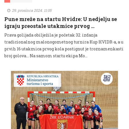
29. prosinca 2024. 11:05
Pune mreže na startu Hvidre: U nedjelju se
igraju preostale utakmice prvog …
Prava golijada obilježila je početak 32. izdanja
tradicionalnog malonogometnog turnira Kup HVIDR-a, a u
prvih 16 utakmica prvog kola postignut je troznamenkasti
broj golova... Na samom startu ekipa Mo...