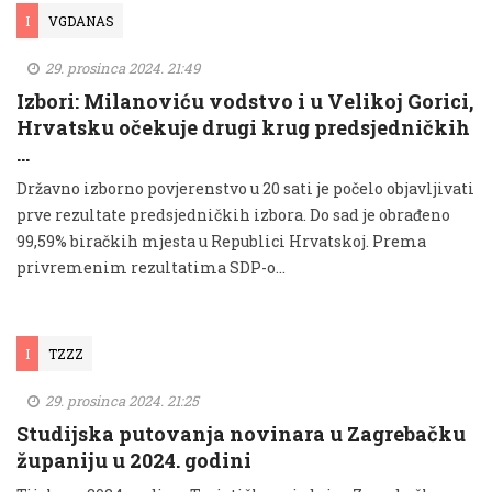
I
VGDANAS
29. prosinca 2024. 21:49
Izbori: Milanoviću vodstvo i u Velikoj Gorici,
Hrvatsku očekuje drugi krug predsjedničkih
…
Državno izborno povjerenstvo u 20 sati je počelo objavljivati
prve rezultate predsjedničkih izbora. Do sad je obrađeno
99,59% biračkih mjesta u Republici Hrvatskoj. Prema
privremenim rezultatima SDP-o...
I
TZZZ
29. prosinca 2024. 21:25
Studijska putovanja novinara u Zagrebačku
županiju u 2024. godini