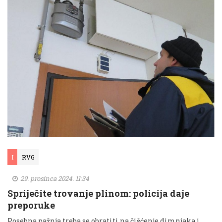
I
RVG
29. prosinca 2024. 11:34
Spriječite trovanje plinom: policija daje
preporuke
Posebna pažnja treba se obratiti na čišćenje dimnjaka i