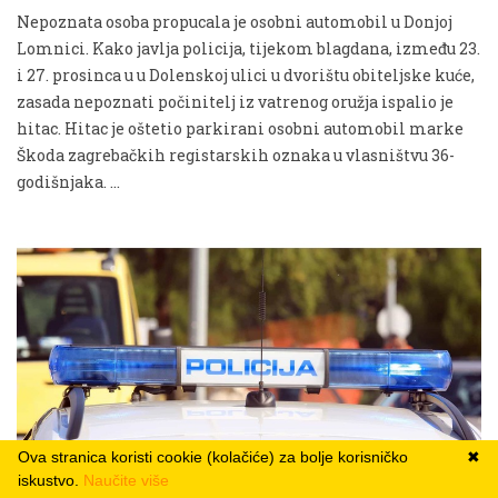
Nepoznata osoba propucala je osobni automobil u Donjoj
Lomnici. Kako javlja policija, tijekom blagdana, između 23.
i 27. prosinca u u Dolenskoj ulici u dvorištu obiteljske kuće,
zasada nepoznati počinitelj iz vatrenog oružja ispalio je
hitac. Hitac je oštetio parkirani osobni automobil marke
Škoda zagrebačkih registarskih oznaka u vlasništvu 36-
godišnjaka. …
Ova stranica koristi cookie (kolačiće) za bolje korisničko
✖
iskustvo.
Naučite više