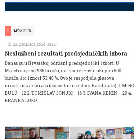
I
MRACLIN
29. prosinca 2024. 21:03
Neslužbeni rezultati predsjedničkih izbora
Danas su u Hrvatskoj održani predsjednički izbori. U
Mraclinu je od 935 birača, na izbore izašlo ukupno 500
birača, što iznosi 53,48 %. Ovo je raspodjela glasova
mraclinskih birača (abecednim redom kandidata): 1. MIRO
BULJ – 12 2. TOMISLAV JONJIĆ – 16 3. IVANA KEKIN – 29 4.
BRANKA LOZO …