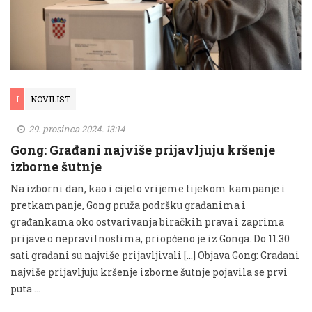
I
NOVILIST
29. prosinca 2024. 13:14
Gong: Građani najviše prijavljuju kršenje
izborne šutnje
Na izborni dan, kao i cijelo vrijeme tijekom kampanje i
pretkampanje, Gong pruža podršku građanima i
građankama oko ostvarivanja biračkih prava i zaprima
prijave o nepravilnostima, priopćeno je iz Gonga. Do 11.30
sati građani su najviše prijavljivali […] Objava Gong: Građani
najviše prijavljuju kršenje izborne šutnje pojavila se prvi
puta …