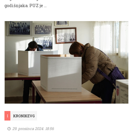
godišnjaka. PUZ je …
I
KRONIKEVG
29. prosinca 2024. 18:56