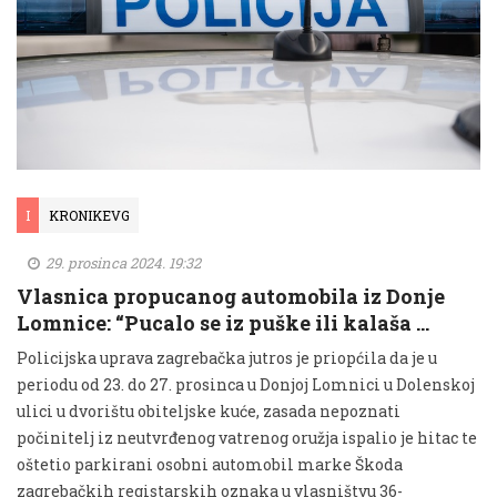
I
KRONIKEVG
29. prosinca 2024. 19:32
Vlasnica propucanog automobila iz Donje
Lomnice: “Pucalo se iz puške ili kalaša …
Policijska uprava zagrebačka jutros je priopćila da je u
periodu od 23. do 27. prosinca u Donjoj Lomnici u Dolenskoj
ulici u dvorištu obiteljske kuće, zasada nepoznati
počinitelj iz neutvrđenog vatrenog oružja ispalio je hitac te
oštetio parkirani osobni automobil marke Škoda
zagrebačkih registarskih oznaka u vlasništvu 36-