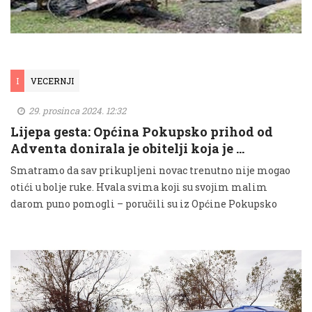
I
VECERNJI
29. prosinca 2024. 12:32
Lijepa gesta: Općina Pokupsko prihod od
Adventa donirala je obitelji koja je …
Smatramo da sav prikupljeni novac trenutno nije mogao
otići u bolje ruke. Hvala svima koji su svojim malim
darom puno pomogli – poručili su iz Općine Pokupsko