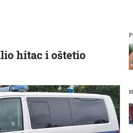
P
io hitac i oštetio
N