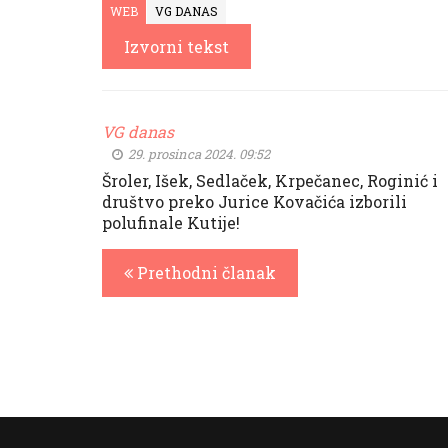
WEB
VG DANAS
Izvorni tekst
VG danas
29. prosinca 2024. 09:52
Šroler, Išek, Sedlaček, Krpečanec, Roginić i
društvo preko Jurice Kovačića izborili
polufinale Kutije!
Prethodni članak