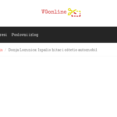
resi
Poslovni izlog
ja
Donja Lomnica: Ispalio hitac i oštetio automobil