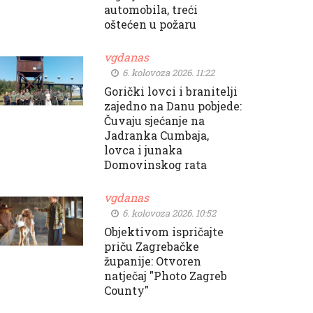
automobila, treći
oštećen u požaru
vgdanas
6. kolovoza 2026. 11:22
Gorički lovci i branitelji
zajedno na Danu pobjede:
Čuvaju sjećanje na
Jadranka Cumbaja,
lovca i junaka
Domovinskog rata
vgdanas
6. kolovoza 2026. 10:52
Objektivom ispričajte
priču Zagrebačke
županije: Otvoren
natječaj "Photo Zagreb
County"