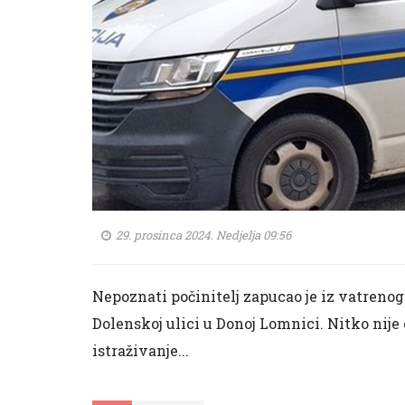
29. prosinca 2024. Nedjelja 09:56
Nepoznati počinitelj zapucao je iz vatrenog
Dolenskoj ulici u Donoj Lomnici. Nitko nije o
istraživanje...