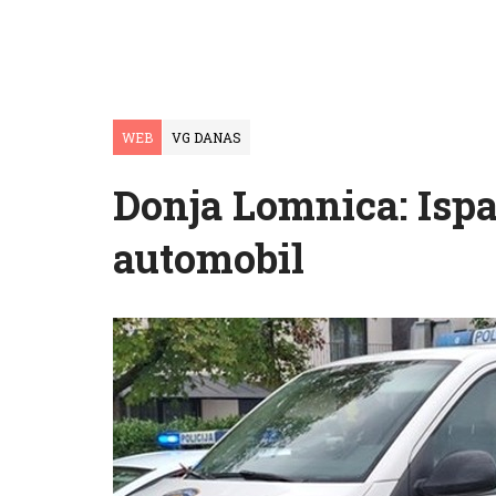
WEB
VG DANAS
Donja Lomnica: Ispal
automobil