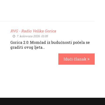
RVG - Radio Velika Gorica
7. kolovoza 2026. 01:05
Gorica 2.0: Momčad iz budućnosti počela se
graditi ovog ljeta…
Idući članak