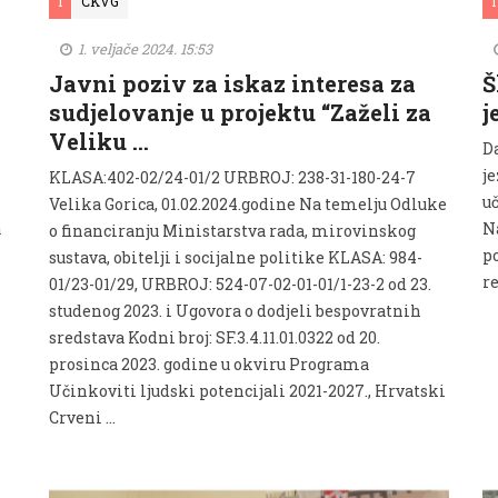
I
CKVG
I
1. veljače 2024. 15:53
Javni poziv za iskaz interesa za
Š
sudjelovanje u projektu “Zaželi za
j
Veliku …
D
j
KLASA:402-02/24-01/2 URBROJ: 238-31-180-24-7
u
Velika Gorica, 01.02.2024.godine Na temelju Odluke
a
N
o financiranju Ministarstva rada, mirovinskog
po
sustava, obitelji i socijalne politike KLASA: 984-
r
01/23-01/29, URBROJ: 524-07-02-01-01/1-23-2 od 23.
studenog 2023. i Ugovora o dodjeli bespovratnih
sredstava Kodni broj: SF.3.4.11.01.0322 od 20.
prosinca 2023. godine u okviru Programa
Učinkoviti ljudski potencijali 2021-2027., Hrvatski
Crveni …