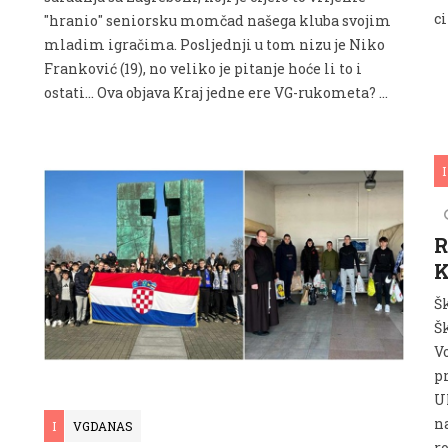
ci
"hranio" seniorsku momčad našega kluba svojim
mladim igračima. Posljednji u tom nizu je Niko
Franković (19), no veliko je pitanje hoće li to i
ostati... Ova objava Kraj jedne ere VG-rukometa? …
I
R
K
Š
Šk
V
pr
U
n
I
VGDANAS
r