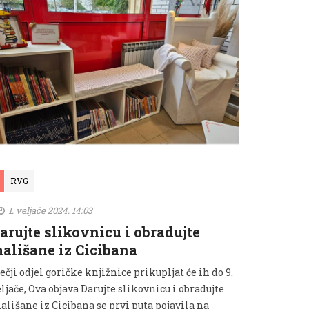
RVG
1. veljače 2024. 14:03
arujte slikovnicu i obradujte
ališane iz Cicibana
ečji odjel goričke knjižnice prikupljat će ih do 9.
ljače, Ova objava Darujte slikovnicu i obradujte
ališane iz Cicibana se prvi puta pojavila na