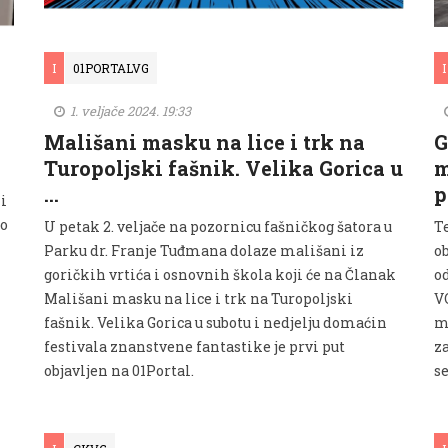
I
01PORTALVG
I
1. veljače 2024. 19:33
Mališani masku na lice i trk na
G
Turopoljski fašnik. Velika Gorica u
m
…
p
i
ao
U petak 2. veljače na pozornicu fašničkog šatora u
T
Parku dr. Franje Tuđmana dolaze mališani iz
o
goričkih vrtića i osnovnih škola koji će na Članak
o
Mališani masku na lice i trk na Turopoljski
V
fašnik. Velika Gorica u subotu i nedjelju domaćin
m
festivala znanstvene fantastike je prvi put
z
objavljen na 01Portal.
se