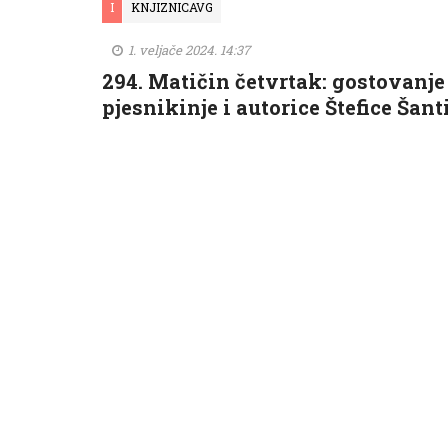
I
KNJIZNICAVG
1. veljače 2024. 14:37
294. Matičin četvrtak: gostovanje
pjesnikinje i autorice Štefice Šant