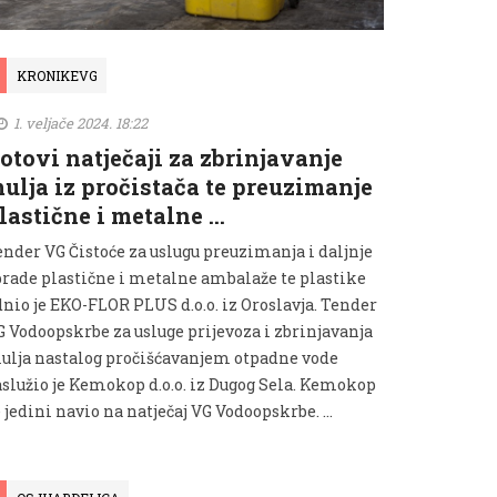
KRONIKEVG
1. veljače 2024. 18:22
otovi natječaji za zbrinjavanje
ulja iz pročistača te preuzimanje
lastične i metalne …
ender VG Čistoće za uslugu preuzimanja i daljnje
brade plastične i metalne ambalaže te plastike
dnio je EKO-FLOR PLUS d.o.o. iz Oroslavja. Tender
G Vodoopskrbe za usluge prijevoza i zbrinjavanja
ulja nastalog pročišćavanjem otpadne vode
aslužio je Kemokop d.o.o. iz Dugog Sela. Kemokop
 jedini navio na natječaj VG Vodoopskrbe. …