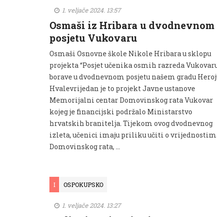
1. veljače 2024. 13:57
Osmaši iz Hribara u dvodnevnom
posjetu Vukovaru
Osmaši Osnovne škole Nikole Hribara u sklopu
projekta “Posjet učenika osmih razreda Vukovar
borave u dvodnevnom posjetu našem gradu Heroj
Hvalevrijedan je to projekt Javne ustanove
Memorijalni centar Domovinskog rata Vukovar
kojeg je financijski podržalo Ministarstvo
hrvatskih branitelja. Tijekom ovog dvodnevnog
izleta, učenici imaju priliku učiti o vrijednosti
Domovinskog rata, …
I
OSPOKUPSKO
1. veljače 2024. 13:27