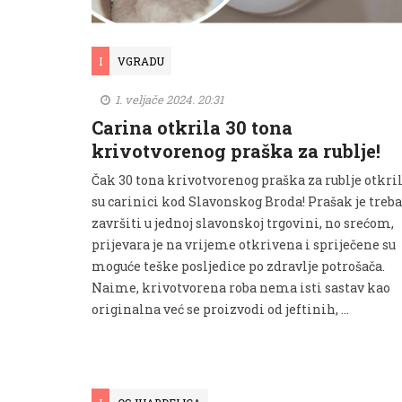
I
VGRADU
1. veljače 2024. 20:31
Carina otkrila 30 tona
krivotvorenog praška za rublje!
Čak 30 tona krivotvorenog praška za rublje otkril
su carinici kod Slavonskog Broda! Prašak je treb
završiti u jednoj slavonskoj trgovini, no srećom,
prijevara je na vrijeme otkrivena i spriječene su
moguće teške posljedice po zdravlje potrošača.
Naime, krivotvorena roba nema isti sastav kao
originalna već se proizvodi od jeftinih, …