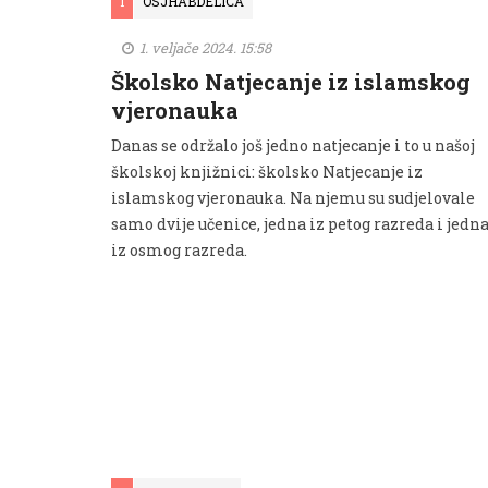
I
OSJHABDELICA
1. veljače 2024. 15:58
Školsko Natjecanje iz islamskog
vjeronauka
Danas se održalo još jedno natjecanje i to u našoj
školskoj knjižnici: školsko Natjecanje iz
islamskog vjeronauka. Na njemu su sudjelovale
samo dvije učenice, jedna iz petog razreda i jedn
iz osmog razreda.