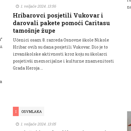
1. veljače 2024. 13:56
n
Hribarovci posjetili Vukovar i
darovali pakete pomoći Caritasu
tamošnje župe
u”
Učenici osam 8. razreda Osnovne škole Nikole
u.
Hribar ovih su dana posjetili Vukovar. Dio je to
izvanškolske aktivnosti kroz koju su školarci
posjetivši memorijalne i kulturne znamenitosti
Grada Heroja ...
ma
I
OSVMLAKA
1. veljače 2024. 13:05