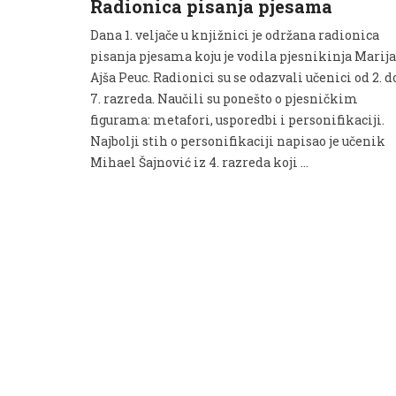
Radionica pisanja pjesama
Dana 1. veljače u knjižnici je održana radionica
pisanja pjesama koju je vodila pjesnikinja Marija
Ajša Peuc. Radionici su se odazvali učenici od 2. d
7. razreda. Naučili su ponešto o pjesničkim
figurama: metafori, usporedbi i personifikaciji.
Najbolji stih o personifikaciji napisao je učenik
Mihael Šajnović iz 4. razreda koji …