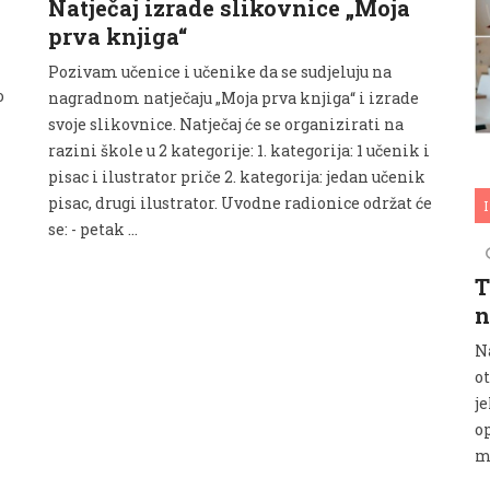
Natječaj izrade slikovnice „Moja
prva knjiga“
Pozivam učenice i učenike da se sudjeluju na
o
nagradnom natječaju „Moja prva knjiga“ i izrade
svoje slikovnice. Natječaj će se organizirati na
razini škole u 2 kategorije: 1. kategorija: 1 učenik i
pisac i ilustrator priče 2. kategorija: jedan učenik
pisac, drugi ilustrator. Uvodne radionice održat će
I
se: - petak …
T
n
N
o
j
op
mo