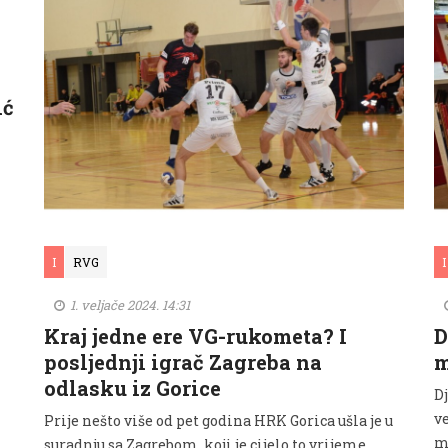
ić
I
RVG
I
1. veljače 2024. 14:31
Kraj jedne ere VG-rukometa? I
D
posljednji igrač Zagreba na
m
odlasku iz Gorice
Dj
ve
Prije nešto više od pet godina HRK Gorica ušla je u
m
suradnju sa Zagrebom, koji je cijelo to vrijeme