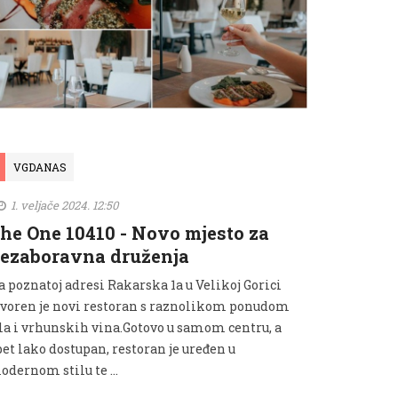
VGDANAS
1. veljače 2024. 12:50
he One 10410 - Novo mjesto za
ezaboravna druženja
a poznatoj adresi Rakarska 1a u Velikoj Gorici
tvoren je novi restoran s raznolikom ponudom
ela i vrhunskih vina.Gotovo u samom centru, a
et lako dostupan, restoran je uređen u
dernom stilu te ...