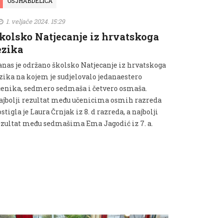
OSJHABDELICA
1. veljače 2024. 15:29
kolsko Natjecanje iz hrvatskoga
ezika
anas je održano školsko Natjecanje iz hrvatskoga
ezika na kojem je sudjelovalo jedanaestero
čenika, sedmero sedmaša i četvero osmaša.
ajbolji rezultat među učenicima osmih razreda
stigla je Laura Črnjak iz 8. d razreda, a najbolji
ezultat među sedmašima Ema Jagodić iz 7. a.