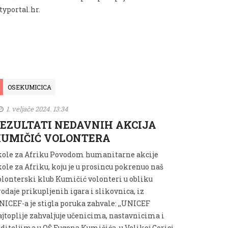
typortal.hr.
OSEKUMICICA
1. veljače 2024. 13:34
EZULTATI NEDAVNIH AKCIJA
UMIČIĆ VOLONTERA
kole za Afriku Povodom humanitarne akcije
ole za Afriku, koju je u prosincu pokrenuo naš
olonterski klub Kumičić volonteri u obliku
odaje prikupljenih igara i slikovnica, iz
NICEF-a je stigla poruka zahvale: ,,UNICEF
ajtoplije zahvaljuje učenicima, nastavnicima i
oditeljima u OŠ Eugena Kumičića, u Velikoj Gorici,