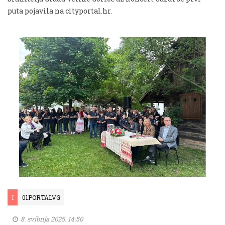
puta pojavila na cityportal.hr.
I
01PORTALVG
8. svibnja 2025. 14:50