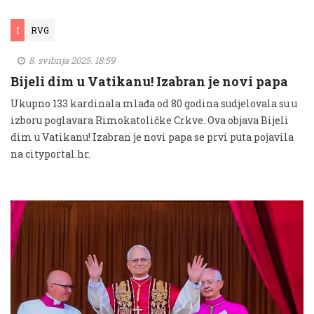
I
RVG
8. svibnja 2025. 18:59
Bijeli dim u Vatikanu! Izabran je novi papa
Ukupno 133 kardinala mlađa od 80 godina sudjelovala su u
izboru poglavara Rimokatoličke Crkve. Ova objava Bijeli
dim u Vatikanu! Izabran je novi papa se prvi puta pojavila
na cityportal.hr.