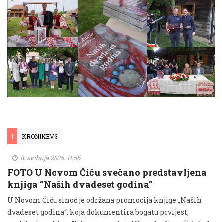
I
KRONIKEVG
8. svibnja 2025. 11:56
FOTO U Novom Čiču svečano predstavljena
knjiga “Naših dvadeset godina”
U Novom Čiču sinoć je održana promocija knjige „Naših
dvadeset godina“, koja dokumentira bogatu povijest,