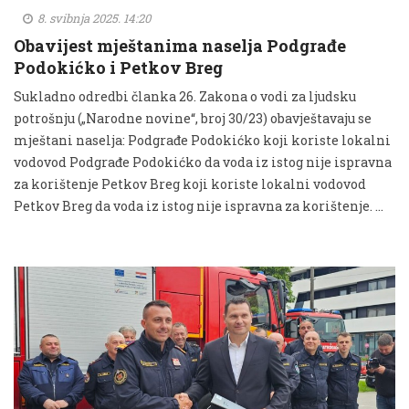
8. svibnja 2025. 14:20
Obavijest mještanima naselja Podgrađe
Podokićko i Petkov Breg
Sukladno odredbi članka 26. Zakona o vodi za ljudsku
potrošnju („Narodne novine“, broj 30/23) obavještavaju se
mještani naselja: Podgrađe Podokićko koji koriste lokalni
vodovod Podgrađe Podokićko da voda iz istog nije ispravna
za korištenje Petkov Breg koji koriste lokalni vodovod
Petkov Breg da voda iz istog nije ispravna za korištenje. …