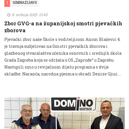
I
GIMNAZIJAVG
8. svibnja 2025. 13:45
Zbor GVG-a na županijskoj smotri pjevačkih
zborova
Pjevački zbor naše Škole s voditeljicom Anom Blažević 4.
je travnja sudjelovao na Smotri pjevačkih zborova i
glazbenog stvaralaštva učenika osnovnih i srednjih škola
Grada Zagreba koja se održala u OŠ „Zapruđe“ u Zagrebu.
Nastupili smo u revijalnom dijelu programa s dvije
skladbe: Naranča, narodna pjesma u obradi Denize Gjini …