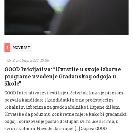
I
NOVILIST
8. svibnja 2025. 13:06
GOOD Inicijativa: “Uvrstite u svoje izborne
programe uvođenje Građanskog odgoja u
škole”
GOOD Inicijativa izvijestila je u četvrtak kako je pismom
pozvala kandidate i kandidatkinje na predstojećim
lokalnim izborima za gradonačelnike i župane diljem
Hrvatske da poduzmu konkretne mjere kako bi građanski
odgoj i obrazovanje postao dostupan svim učenicima, u
svim školama. Navode da su apel […] Objava GOOD