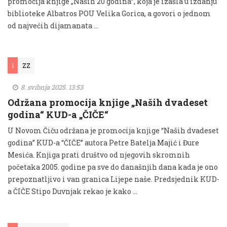
promocija knjige „Naših 20 godina”, koja je izašla u izdanju
biblioteke Albatros POU Velika Gorica, a govori o jednom
od najvećih dijamanata ...
I
ZZ
8. svibnja 2025. 13:53
Održana promocija knjige „Naših dvadeset
godina“ KUD-a „ČIČE“
U Novom Čiču održana je promocija knjige “Naših dvadeset
godina” KUD-a “ČIČE” autora Petre Batelja Majić i Đure
Mesića. Knjiga prati društvo od njegovih skromnih
početaka 2005. godine pa sve do današnjih dana kada je ono
prepoznatljivo i van granica Lijepe naše. Predsjednik KUD-
a ČIČE Stipo Duvnjak rekao je kako …