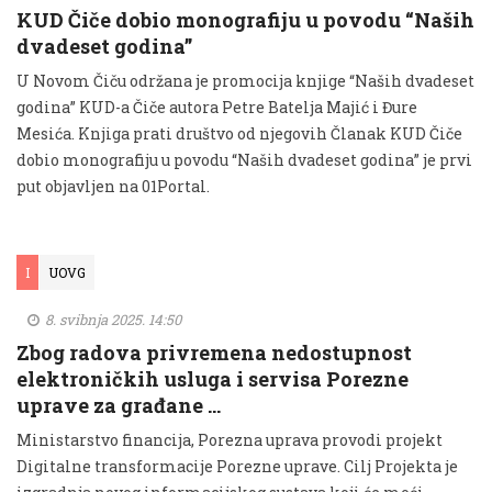
KUD Čiče dobio monografiju u povodu “Naših
dvadeset godina”
U Novom Čiču održana je promocija knjige “Naših dvadeset
godina” KUD-a Čiče autora Petre Batelja Majić i Đure
Mesića. Knjiga prati društvo od njegovih Članak KUD Čiče
dobio monografiju u povodu “Naših dvadeset godina” je prvi
put objavljen na 01Portal.
I
UOVG
8. svibnja 2025. 14:50
Zbog radova privremena nedostupnost
elektroničkih usluga i servisa Porezne
uprave za građane …
Ministarstvo financija, Porezna uprava provodi projekt
Digitalne transformacije Porezne uprave. Cilj Projekta je