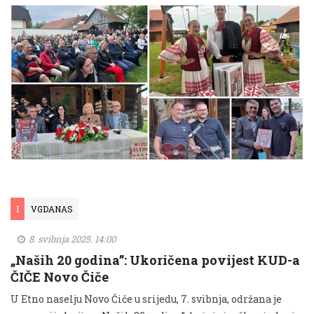
I
VGDANAS
8. svibnja 2025. 14:00
„Naših 20 godina”: Ukoričena povijest KUD-a
ČIČE Novo Čiče
U Etno naselju Novo Čiče u srijedu, 7. svibnja, održana je