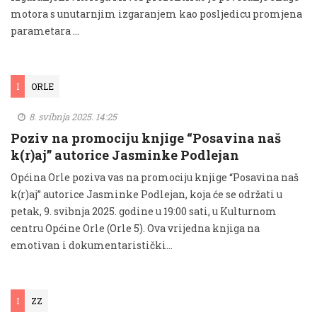
motora s unutarnjim izgaranjem kao posljedicu promjena
parametara …
I
ORLE
8. svibnja 2025. 14:25
Poziv na promociju knjige “Posavina naš
k(r)aj” autorice Jasminke Podlejan
Općina Orle poziva vas na promociju knjige “Posavina naš
k(r)aj” autorice Jasminke Podlejan, koja će se održati u
petak, 9. svibnja 2025. godine u 19:00 sati, u Kulturnom
centru Općine Orle (Orle 5). Ova vrijedna knjiga na
emotivan i dokumentaristički...
I
ZZ