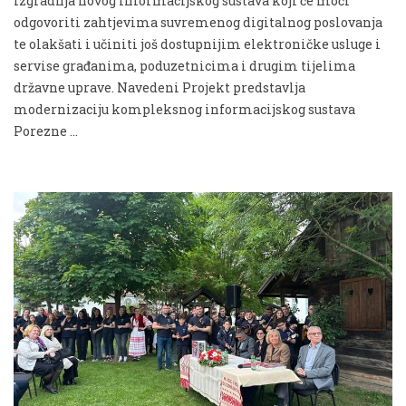
izgradnja novog informacijskog sustava koji će moći
odgovoriti zahtjevima suvremenog digitalnog poslovanja
te olakšati i učiniti još dostupnijim elektroničke usluge i
servise građanima, poduzetnicima i drugim tijelima
državne uprave. Navedeni Projekt predstavlja
modernizaciju kompleksnog informacijskog sustava
Porezne …