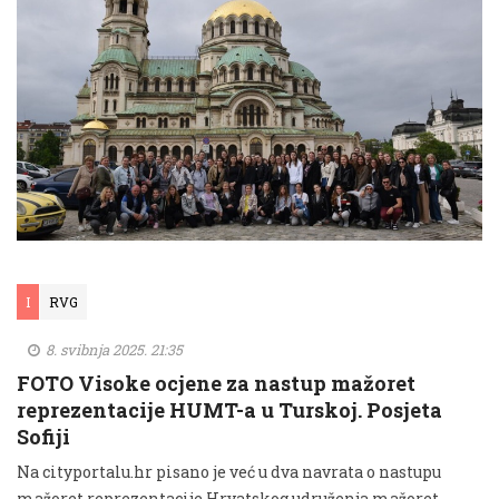
I
RVG
8. svibnja 2025. 21:35
FOTO Visoke ocjene za nastup mažoret
reprezentacije HUMT-a u Turskoj. Posjeta
Sofiji
Na cityportalu.hr pisano je već u dva navrata o nastupu
mažoret reprezentacije Hrvatskog udruženja mažoret