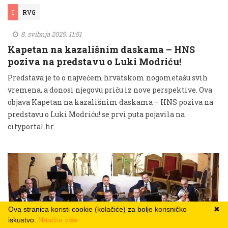
I
RVG
8. svibnja 2025. 11:51
Kapetan na kazališnim daskama – HNS
poziva na predstavu o Luki Modriću!
Predstava je to o najvećem hrvatskom nogometašu svih
vremena, a donosi njegovu priču iz nove perspektive. Ova
objava Kapetan na kazališnim daskama – HNS poziva na
predstavu o Luki Modriću! se prvi puta pojavila na
cityportal.hr.
Ova stranica koristi cookie (kolačiće) za bolje korisničko
✖
iskustvo.
Naučite više