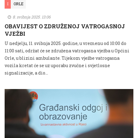
I
ORLE
8. svibnja 2025. 13:06
OBAVIJEST O ZDRUŽENOJ VATROGASNOJ
VJEŽBI
U nedjelju, 11. svibnja 2025. godine, u vremenu od 10:00 do
11:00 sati, održat će se združena vatrogasna vježba u Općini
Orle, u blizini ambulante. Tijekom vježbe vatrogasna
vozila kretat će se uz uporabu zvučne i svjetlosne
signalizacije, a dio...