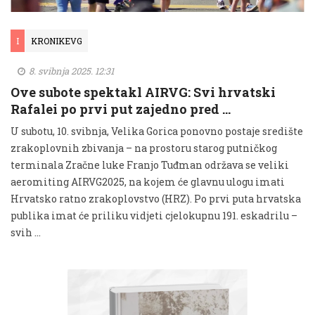
I
KRONIKEVG
8. svibnja 2025. 12:31
Ove subote spektakl AIRVG: Svi hrvatski
Rafalei po prvi put zajedno pred …
U subotu, 10. svibnja, Velika Gorica ponovno postaje središte
zrakoplovnih zbivanja – na prostoru starog putničkog
terminala Zračne luke Franjo Tuđman održava se veliki
aeromiting AIRVG2025, na kojem će glavnu ulogu imati
Hrvatsko ratno zrakoplovstvo (HRZ). Po prvi puta hrvatska
publika imat će priliku vidjeti cjelokupnu 191. eskadrilu –
svih …