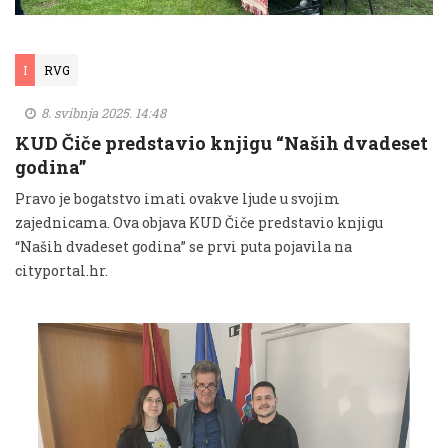
I
RVG
8. svibnja 2025. 14:48
KUD Čiče predstavio knjigu “Naših dvadeset
godina”
Pravo je bogatstvo imati ovakve ljude u svojim
zajednicama. Ova objava KUD Čiče predstavio knjigu
“Naših dvadeset godina” se prvi puta pojavila na
cityportal.hr.