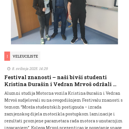
I
VELEUCILISTE
8. svibnja 2025. 14:29
Festival znanosti – naši bivši studenti
Kristina Đurašin i Vedran Mrvoš održali …
Alumni studija Motorna vozila Kristina Đurašin i Vedran
Mrvoš sudjelovali su na ovogodišnjem Festivalu znanosti s
temom “Mreža studentskih postignuća – izrada
zamjenskog dijela motocikla postupkom laminacije i
rezultati promjene parametara rada motora s unutarnjim
izgaranjem”. Kolega Mrvoš prezentirao je povećanje snage