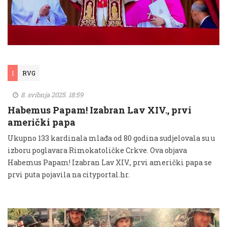
I
RVG
8. svibnja 2025. 18:59
Habemus Papam! Izabran Lav XIV., prvi
američki papa
Ukupno 133 kardinala mlađa od 80 godina sudjelovala su u
izboru poglavara Rimokatoličke Crkve. Ova objava
Habemus Papam! Izabran Lav XIV., prvi američki papa se
prvi puta pojavila na cityportal.hr.