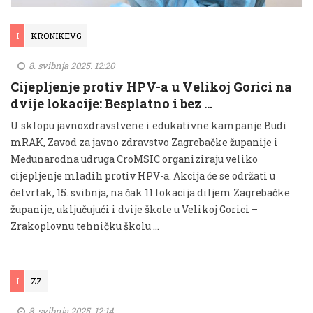
I
KRONIKEVG
8. svibnja 2025. 12:20
Cijepljenje protiv HPV-a u Velikoj Gorici na
dvije lokacije: Besplatno i bez …
U sklopu javnozdravstvene i edukativne kampanje Budi
mRAK, Zavod za javno zdravstvo Zagrebačke županije i
Međunarodna udruga CroMSIC organiziraju veliko
cijepljenje mladih protiv HPV-a. Akcija će se održati u
četvrtak, 15. svibnja, na čak 11 lokacija diljem Zagrebačke
županije, uključujući i dvije škole u Velikoj Gorici –
Zrakoplovnu tehničku školu …
I
ZZ
8. svibnja 2025. 12:14