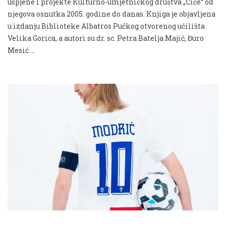
uspjehe i projekte Kulturno-umjetničkog društva „Čiče“ od
njegova osnutka 2005. godine do danas. Knjiga je objavljena
u izdanju Biblioteke Albatros Pučkog otvorenog učilišta
Velika Gorica, a autori su dr. sc. Petra Batelja Majić, Đuro
Mesić …