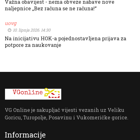
Važna obavijest - nema obveze nabave nove
naljepnice „Bez računa se ne računa!“
uovg
10. lipnja 2026. 14:30
Na inicijativu HOK-a pojednostavljena prijava za
potpore za naukovanje
VG Online je sakupljač vijesti vezanih uz Veliku
Goricu, Turopolje, Posavinu i Vukomeričke gorice.
Informacije