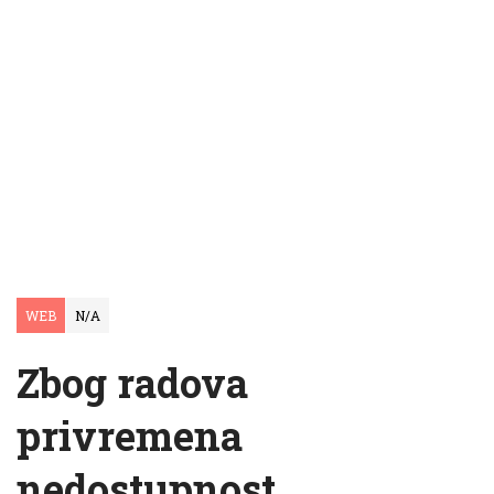
WEB
N/A
Zbog radova
privremena
nedostupnost