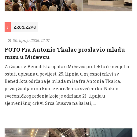
I
KRONIKEVG
30. lipnja 2025. 12:07
FOTO Fra Antonio Tkalac proslavio mladu
misu u Mičevcu
Za župu sv. Benedikta opata u Mičevcu protekla će nedjelja
ostati upisana u povijest. 29. lipnja, u mjesnoj crkvi sv.
Benedikta održana je mlada misa fra Antonia Tkalca,
prvog župljanina koji je zaređen za svećenika. Nakon
svećeničkog ređenja koje je održano 21. lipnja u
sjemenišnoj crkvi Srca Isusova na Šalati, …