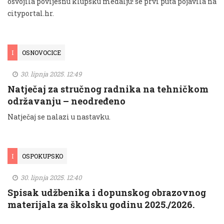
osvojila povijesnu klupsku medalju! se prvi puta pojavila na
cityportal.hr.
I
OSNOVOCICE
30. lipnja 2025. 12:49
Natječaj za stručnog radnika na tehničkom
održavanju – neodređeno
Natječaj se nalazi u nastavku.
I
OSPOKUPSKO
30. lipnja 2025. 12:40
Spisak udžbenika i dopunskog obrazovnog
materijala za školsku godinu 2025./2026.