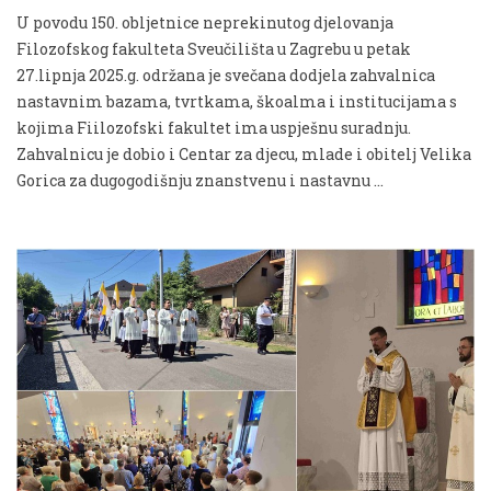
U povodu 150. obljetnice neprekinutog djelovanja
Filozofskog fakulteta Sveučilišta u Zagrebu u petak
27.lipnja 2025.g. održana je svečana dodjela zahvalnica
nastavnim bazama, tvrtkama, škoalma i institucijama s
kojima Fiilozofski fakultet ima uspješnu suradnju.
Zahvalnicu je dobio i Centar za djecu, mlade i obitelj Velika
Gorica za dugogodišnju znanstvenu i nastavnu …