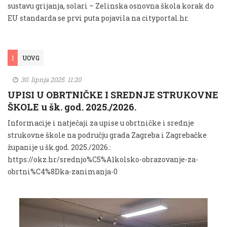
sustavu grijanja, solari – Zelinska osnovna škola korak do
EU standarda se prvi puta pojavila na cityportal.hr.
I
UOVG
30. lipnja 2025. 11:20
UPISI U OBRTNIČKE I SREDNJE STRUKOVNE
ŠKOLE u šk. god. 2025./2026.
Informacije i natječaji za upise u obrtničke i srednje
strukovne škole na području grada Zagreba i Zagrebačke
županije u šk.god. 2025./2026.:
https://okz.hr/srednjo%C5%A1kolsko-obrazovanje-za-
obrtni%C4%8Dka-zanimanja-0