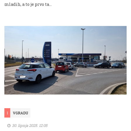
mladih, a to je prvo ta...
I
VGRADU
30. lipnja 2025. 12:05