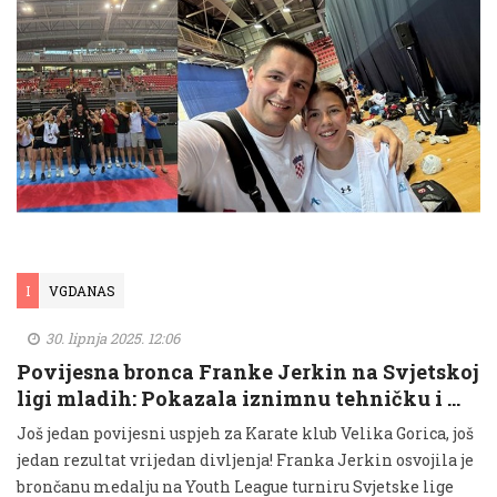
I
VGDANAS
30. lipnja 2025. 12:06
Povijesna bronca Franke Jerkin na Svjetskoj
ligi mladih: Pokazala iznimnu tehničku i …
Još jedan povijesni uspjeh za Karate klub Velika Gorica, još
jedan rezultat vrijedan divljenja! Franka Jerkin osvojila je
brončanu medalju na Youth League turniru Svjetske lige