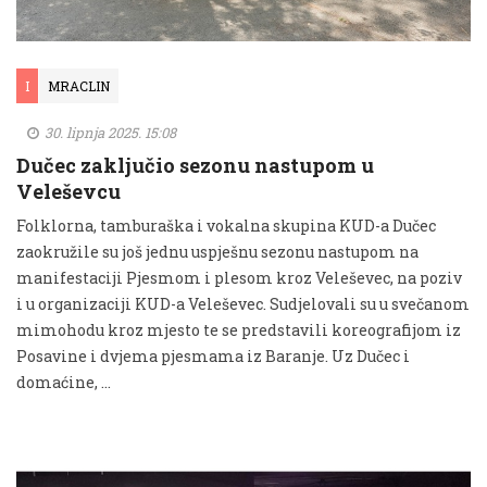
I
MRACLIN
30. lipnja 2025. 15:08
Dučec zaključio sezonu nastupom u
Veleševcu
Folklorna, tamburaška i vokalna skupina KUD-a Dučec
zaokružile su još jednu uspješnu sezonu nastupom na
manifestaciji Pjesmom i plesom kroz Veleševec, na poziv
i u organizaciji KUD-a Veleševec. Sudjelovali su u svečanom
mimohodu kroz mjesto te se predstavili koreografijom iz
Posavine i dvjema pjesmama iz Baranje. Uz Dučec i
domaćine, …