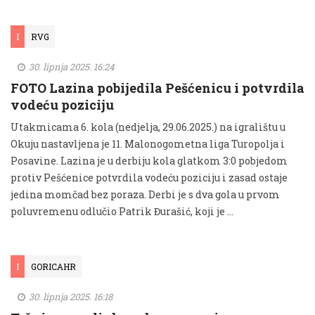
I
RVG
30. lipnja 2025. 16:24
FOTO Lazina pobijedila Pešćenicu i potvrdila
vodeću poziciju
Utakmicama 6. kola (nedjelja, 29.06.2025.) na igralištu u
Okuju nastavljena je 11. Malonogometna liga Turopolja i
Posavine. Lazina je u derbiju kola glatkom 3:0 pobjedom
protiv Pešćenice potvrdila vodeću poziciju i zasad ostaje
jedina momčad bez poraza. Derbi je s dva gola u prvom
poluvremenu odlučio Patrik Đurašić, koji je …
I
GORICAHR
30. lipnja 2025. 16:18