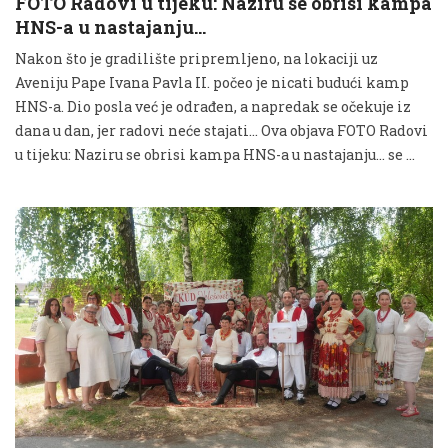
FOTO Radovi u tijeku: Naziru se obrisi kampa
HNS-a u nastajanju…
Nakon što je gradilište pripremljeno, na lokaciji uz
Aveniju Pape Ivana Pavla II. počeo je nicati budući kamp
HNS-a. Dio posla već je odrađen, a napredak se očekuje iz
dana u dan, jer radovi neće stajati... Ova objava FOTO Radovi
u tijeku: Naziru se obrisi kampa HNS-a u nastajanju… se …