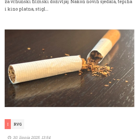
za vrhunski filmski doživljaj. Nakon novih sjedala, tepiha
i kino platna, stigl...
I
RVG
30. lipnja 2025. 13:54