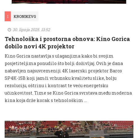
I
KRONIKEVG
30. lipnja 2025. 13:52
Tehnološka i prostorna obnova: Kino Gorica
dobilo novi 4K projektor
Kino Gorica nastavlja s ulaganjima kako bi svojim
posjetiteljima ponudilo što bolji doživljaj. Ovih je dana
nabavljen najsuvremeniji 4K laserski projektor Barco
SP4K-15B koji jamči vrhunsku kvalitetu slike, bolju
rezoluciju, oštrinu i kontrast te veću energetsku
učinkovitost. Time se Kino Gorica svrstava među moderna
kina koja drže korak s tehnološkim …