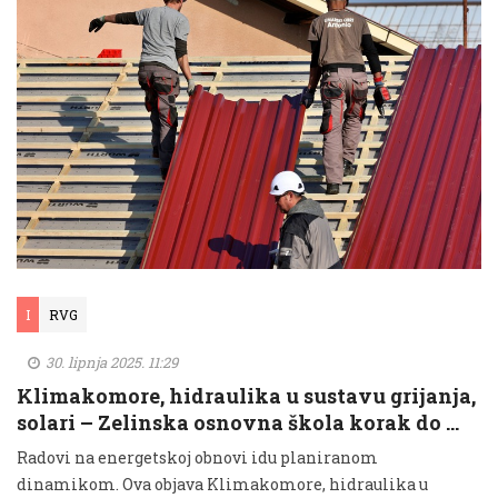
I
RVG
30. lipnja 2025. 11:29
Klimakomore, hidraulika u sustavu grijanja,
solari – Zelinska osnovna škola korak do …
Radovi na energetskoj obnovi idu planiranom
dinamikom. Ova objava Klimakomore, hidraulika u