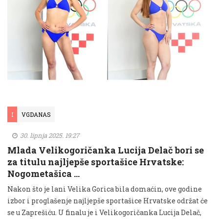
I
VGDANAS
30. lipnja 2025. 19:27
Mlada Velikogoričanka Lucija Delač bori se
za titulu najljepše sportašice Hrvatske:
Nogometašica …
Nakon što je lani Velika Gorica bila domaćin, ove godine
izbor i proglašenje najljepše sportašice Hrvatske održat će
se u Zaprešiću. U finalu je i Velikogoričanka Lucija Delač,