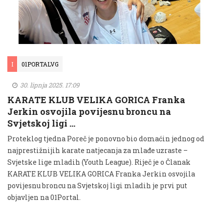
I
01PORTALVG
30. lipnja 2025. 17:09
KARATE KLUB VELIKA GORICA Franka
Jerkin osvojila povijesnu broncu na
Svjetskoj ligi …
Proteklog tjedna Poreč je ponovno bio domaćin jednog od
najprestižnijih karate natjecanja za mlađe uzraste –
Svjetske lige mladih (Youth League). Riječ je o Članak
KARATE KLUB VELIKA GORICA Franka Jerkin osvojila
povijesnu broncu na Svjetskoj ligi mladih je prvi put
objavljen na 01Portal.