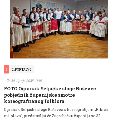
I
01PORTALVG
30. lipnja 2025. 11:15
FOTO Ogranak Seljačke sloge Buševec
pobjednik županijske smotre
koreografiranog folklora
Ogranak Seljačke sloge Buševec, s koreografijom „Ribica
mi plava“, predstavljat će Zagrebačku županiju na 32.