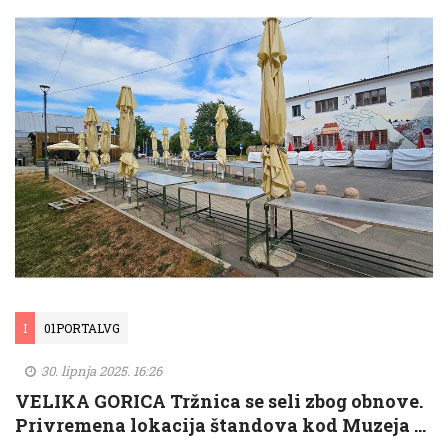
I
01PORTALVG
30. lipnja 2025. 16:26
VELIKA GORICA Tržnica se seli zbog obnove.
Privremena lokacija štandova kod Muzeja …