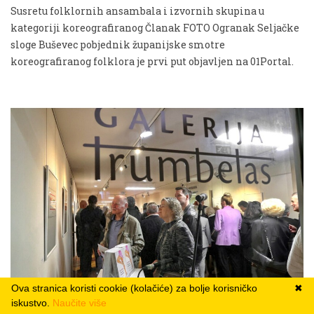
Susretu folklornih ansambala i izvornih skupina u
kategoriji koreografiranog Članak FOTO Ogranak Seljačke
sloge Buševec pobjednik županijske smotre
koreografiranog folklora je prvi put objavljen na 01Portal.
Ova stranica koristi cookie (kolačiće) za bolje korisničko
✖
iskustvo.
Naučite više