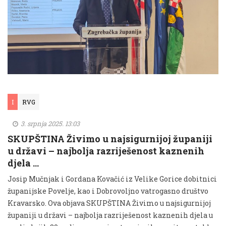
I
RVG
3. srpnja 2025. 13:03
SKUPŠTINA Živimo u najsigurnijoj županiji
u državi – najbolja razriješenost kaznenih
djela …
Josip Mučnjak i Gordana Kovačić iz Velike Gorice dobitnici
županijske Povelje, kao i Dobrovoljno vatrogasno društvo
Kravarsko. Ova objava SKUPŠTINA Živimo u najsigurnijoj
županiji u državi – najbolja razriješenost kaznenih djela u