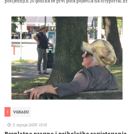
posljednjih 20 godina se prvi puta pojavila na cityportal.hr.
I
VGRADU
3. srpnja 2025. 13:01
Besplatno pravno i psihološko savjetovanje