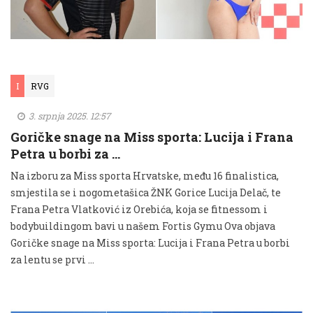
I
RVG
3. srpnja 2025. 12:57
Goričke snage na Miss sporta: Lucija i Frana
Petra u borbi za …
Na izboru za Miss sporta Hrvatske, među 16 finalistica,
smjestila se i nogometašica ŽNK Gorice Lucija Delač, te
Frana Petra Vlatković iz Orebića, koja se fitnessom i
bodybuildingom bavi u našem Fortis Gymu Ova objava
Goričke snage na Miss sporta: Lucija i Frana Petra u borbi
za lentu se prvi …