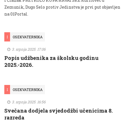
i Članak PRETKOLO KUPA HRVATSKE Kurilovec u
Zemunik, Dugo Selo protiv Jedinstva je prvi put objavljen
na 01Portal.
I
OSEKVATERNIKA
3. srpnja 2025. 17:06
Popis udžbenika za školsku godinu
2025.-2026.
I
OSEKVATERNIKA
3. srpnja 2025. 16:56
Svečana dodjela svjedodžbi učenicima 8.
razreda