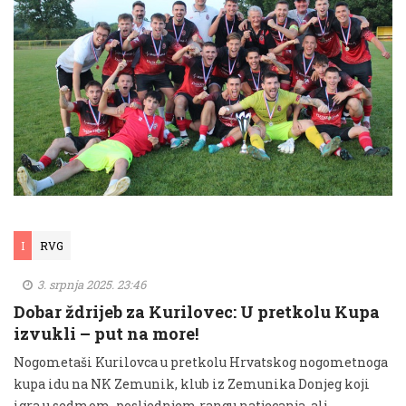
I
RVG
3. srpnja 2025. 23:46
Dobar ždrijeb za Kurilovec: U pretkolu Kupa
izvukli – put na more!
Nogometaši Kurilovca u pretkolu Hrvatskog nogometnoga
kupa idu na NK Zemunik, klub iz Zemunika Donjeg koji
igra u sedmom, posljednjem rangu natjecanja, ali