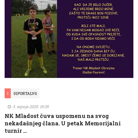
I
01PORTALVG
3. srpnja 2025. 19:35
NK Mladost čuva uspomenu na svog
nekadašnjeg člana. U petak Memorijalni
turnir …