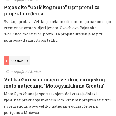
Pojas oko “Goričkog mora” u pripremi za
projekt uređenja
Svi koji prolaze Velikogoričkom ulicom mogu nakon dugo
vremena s ceste vidjeti jezero. Ova objava Pojas oko
“Goričkog mora” u pripremi za projekt uređenja se prvi
puta pojavila na cityportal.hr.
I
GORICAHR
3. srpnja 2025. 14:26
Velika Gorica domaćin velikog europskog
moto natjecanja ‘Motogymkhana Croatia’
Moto Gymkhana je sport u kojem do izražaja dolazi
vještina upravljanja motociklom kroz niz prepreka u utrci
s vremenom, a ovo veliko natjecanje održat će se na
poligonu u Mičevcu.