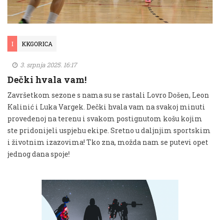
I
KKGORICA
3. srpnja 2025. 16:17
Dečki hvala vam!
Završetkom sezone s nama su se rastali Lovro Došen, Leon
Kalinić i Luka Vargek. Dečki hvala vam na svakoj minuti
provedenoj na terenu i svakom postignutom košu kojim
ste pridonijeli uspjehu ekipe. Sretno u daljnjim sportskim
i životnim izazovima! Tko zna, možda nam se putevi opet
jednog dana spoje!