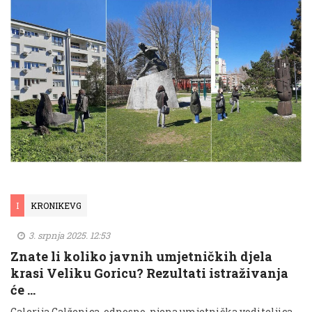
I
KRONIKEVG
3. srpnja 2025. 12:53
Znate li koliko javnih umjetničkih djela
krasi Veliku Goricu? Rezultati istraživanja
će …
Galerija Galženica, odnosno, njena umjetnička voditeljica