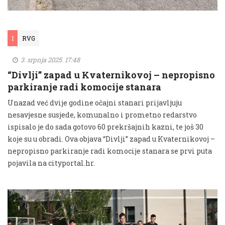
I
RVG
3. srpnja 2025. 17:48
“Divlji” zapad u Kvaternikovoj – nepropisno
parkiranje radi komocije stanara
Unazad već dvije godine očajni stanari prijavljuju
nesavjesne susjede, komunalno i prometno redarstvo
ispisalo je do sada gotovo 60 prekršajnih kazni, te još 30
koje su u obradi. Ova objava “Divlji” zapad u Kvaternikovoj –
nepropisno parkiranje radi komocije stanara se prvi puta
pojavila na cityportal.hr.