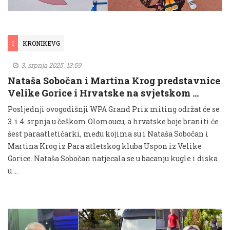
I
KRONIKEVG
3. srpnja 2025. 13:59
Nataša Sobočan i Martina Krog predstavnice
Velike Gorice i Hrvatske na svjetskom …
Posljednji ovogodišnji WPA Grand Prix miting održat će se
3. i 4. srpnja u češkom Olomoucu, a hrvatske boje braniti će
šest paraatletičarki, među kojima su i Nataša Sobočan i
Martina Krog iz Para atletskog kluba Uspon iz Velike
Gorice. Nataša Sobočan natjecala se u bacanju kugle i diska
u …