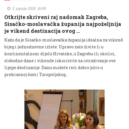
3. srpnja 2025. 16:09
Otkrijte skriveni raj nadomak Zagreba,
Sisačko-moslavačka županija najpoželjnija
je vikend destinacija ovog …
Kažu da je Sisačko-moslavačka županija idealna za vikend
bijeg i jednodnevne izlete. Upravo zato živite li u
kontinentalnom dijelu Hrvatske, u Zagrebu ili okolici,
slobodne dane i vikende iskoristite za istraživanje ove
lijepe destinacije. Danu možete reći dobro jutro u
prekrasnoj šumi Turopoljskog...