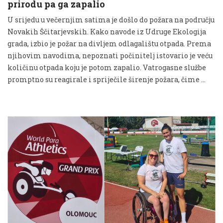
prirodu pa ga zapalio
U srijedu u večernjim satima je došlo do požara na području
Novakih Ščitarjevskih. Kako navode iz Udruge Ekologija
grada, izbio je požar na divljem odlagalištu otpada. Prema
njihovim navodima, nepoznati počinitelj istovario je veću
količinu otpada koju je potom zapalio. Vatrogasne službe
promptno su reagirale i spriječile širenje požara, čime …