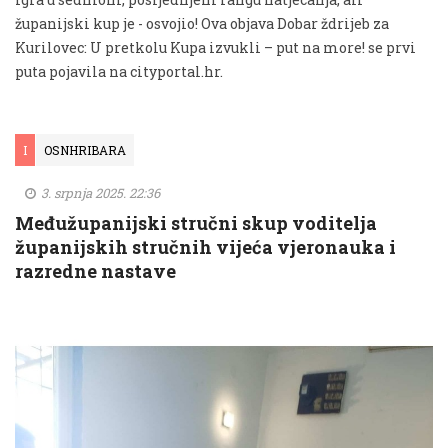
županijski kup je - osvojio! Ova objava Dobar ždrijeb za
Kurilovec: U pretkolu Kupa izvukli – put na more! se prvi
puta pojavila na cityportal.hr.
I
OSNHRIBARA
3. srpnja 2025. 22:36
Međužupanijski stručni skup voditelja
županijskih stručnih vijeća vjeronauka i
razredne nastave