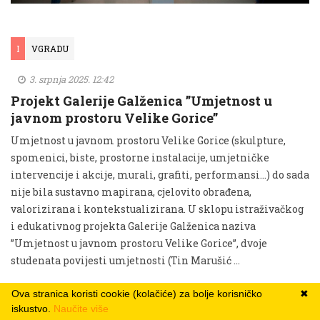
I
VGRADU
3. srpnja 2025. 12:42
Projekt Galerije Galženica ”Umjetnost u
javnom prostoru Velike Gorice”
Umjetnost u javnom prostoru Velike Gorice (skulpture,
spomenici, biste, prostorne instalacije, umjetničke
intervencije i akcije, murali, grafiti, performansi…) do sada
nije bila sustavno mapirana, cjelovito obrađena,
valorizirana i kontekstualizirana. U sklopu istraživačkog
i edukativnog projekta Galerije Galženica naziva
”Umjetnost u javnom prostoru Velike Gorice”, dvoje
studenata povijesti umjetnosti (Tin Marušić …
Ova stranica koristi cookie (kolačiće) za bolje korisničko
✖
iskustvo.
Naučite više