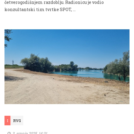
četverogodišnjem razdoblju. Radionicu je vodio
konzultantski tim tvrtke SPOT, …
I
RVG
3. srpnja 2025. 14:31