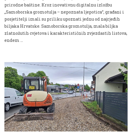
prirodne baštine. Kroz inovativnu digitalnu izložbu
„Samoborska gromotulja – nepoznata ljepotica“, građani i
posjetitelji imali su priliku upoznati jednu od najrjeđih
biljaka Hrvatske. Samoborska gromotulja, mala biljka
zlatnožutih cvjetova i karakterističnih zvjezdastih listova,
endem …