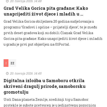
20. travnja 2026. 14:48
Grad Velika Gorica pita građane: Kako
unaprijediti život djece i mladih u …
Grad Velika Gorica obilježava 20 godina sudjelovanja u
programu ‘Gradovi i općine – prijatelji djece’, te je među
prvih deset gradova koji su dobili Članak Grad Velika
Gorica pita građane: Kako unaprijediti život djece i mladih
u gradu je prvi put objavljen na 01Portal.
I
ZZ
20. travnja 2026. 14:45
Digitalna izložba u Samoboru otkrila
skriveni dragulj prirode, samoborsku
gromotulju
Uoči Dana planeta Zemlje, središnji trg u Samobor
protekle je subote pretvoren je u jedinstvenu pozornicu