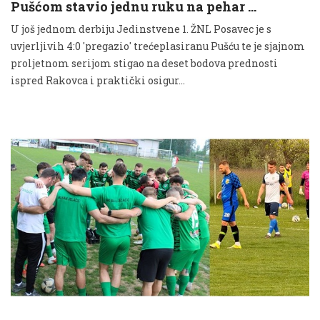
Pušćom stavio jednu ruku na pehar …
U još jednom derbiju Jedinstvene 1. ŽNL Posavec je s
uvjerljivih 4:0 'pregazio' trećeplasiranu Pušću te je sjajnom
proljetnom serijom stigao na deset bodova prednosti
ispred Rakovca i praktički osigur...