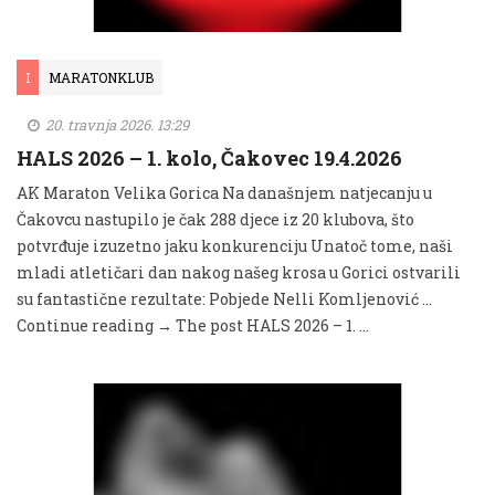
I
MARATONKLUB
20. travnja 2026. 13:29
HALS 2026 – 1. kolo, Čakovec 19.4.2026
AK Maraton Velika Gorica Na današnjem natjecanju u
Čakovcu nastupilo je čak 288 djece iz 20 klubova, što
potvrđuje izuzetno jaku konkurenciju Unatoč tome, naši
mladi atletičari dan nakog našeg krosa u Gorici ostvarili
su fantastične rezultate: Pobjede Nelli Komljenović …
Continue reading → The post HALS 2026 – 1. …