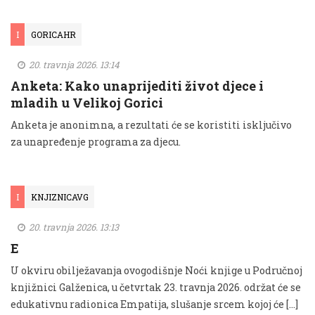
I
GORICAHR
20. travnja 2026. 13:14
Anketa: Kako unaprijediti život djece i
mladih u Velikoj Gorici
Anketa je anonimna, a rezultati će se koristiti isključivo
za unapređenje programa za djecu.
I
KNJIZNICAVG
20. travnja 2026. 13:13
E
U okviru obilježavanja ovogodišnje Noći knjige u Područnoj
knjižnici Galženica, u četvrtak 23. travnja 2026. održat će se
edukativnu radionica Empatija, slušanje srcem kojoj će […]