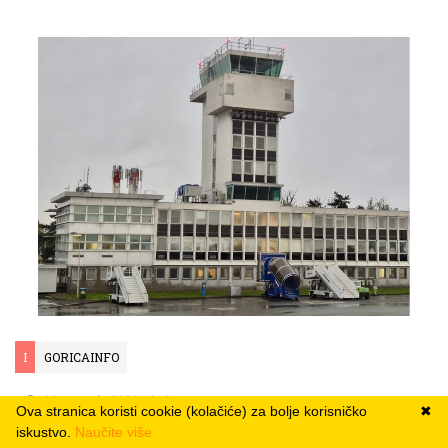
I
GORICAINFO
20. travnja 2026. 13:12
Ova stranica koristi cookie (kolačiće) za bolje korisničko
✖
Zračna luka Pleso: Na današnji dan 1962.
iskustvo.
Naučite više