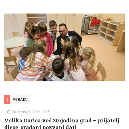
I
VGRADU
20. travnja 2026. 13:35
Velika Gorica već 20 godina grad – prijatelj
djece, građani pozvani dati …