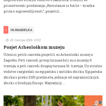
prisustvovali predavanju „Resistance is futile – kratka
priča o supravodljivosti“, posjetili …
I
OSJHABDELICA
20. travnja 2026. 13:52
Posjet Arheološkom muzeju
Učenici petih razreda posjetili su Arheološki muzej u
Zagrebu. Peti razredi prvog turnusa bili su u muzeju 9.
travnja, a peti razredi drugog turnusa 16. travnja. Uz stručno
vodstvo razgledali su egipatsku i antičku zbirku. Egipatska
zbirka s preko 2100 predmeta, jedna je od najraznolikijih
zbirki u Srednjoj Europi. Najvažniji …