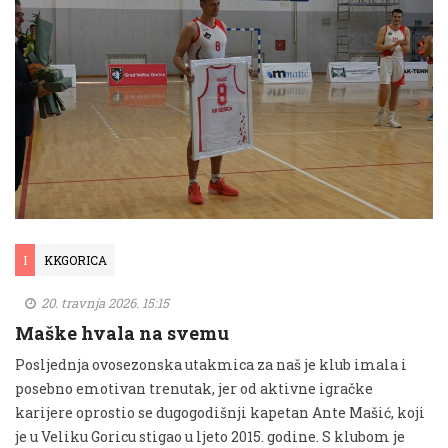
I
KKGORICA
20. travnja 2026. 15:15
Maške hvala na svemu
Posljednja ovosezonska utakmica za naš je klub imala i
posebno emotivan trenutak, jer od aktivne igračke
karijere oprostio se dugogodišnji kapetan Ante Mašić, koji
je u Veliku Goricu stigao u ljeto 2015. godine. S klubom je