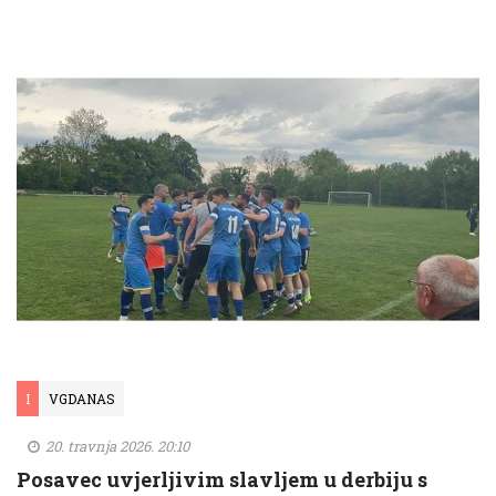
I
VGDANAS
20. travnja 2026. 20:10
Posavec uvjerljivim slavljem u derbiju s