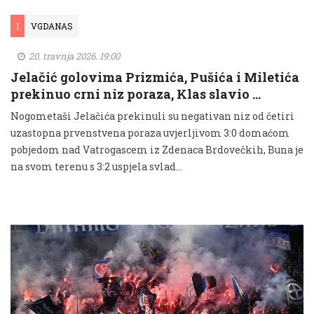
I
VGDANAS
20. travnja 2026. 19:00
Jelačić golovima Prizmića, Pušića i Miletića
prekinuo crni niz poraza, Klas slavio …
Nogometaši Jelačića prekinuli su negativan niz od četiri
uzastopna prvenstvena poraza uvjerljivom 3:0 domaćom
pobjedom nad Vatrogascem iz Zdenaca Brdovečkih, Buna je
na svom terenu s 3:2 uspjela svlad...