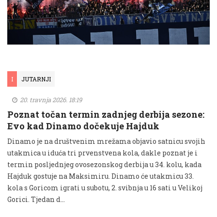
I
JUTARNJI
20. travnja 2026. 18:19
Poznat točan termin zadnjeg derbija sezone:
Evo kad Dinamo dočekuje Hajduk
Dinamo je na društvenim mrežama objavio satnicu svojih
utakmica u iduća tri prvenstvena kola, dakle poznat je i
termin posljednjeg ovosezonskog derbija u 34. kolu, kada
Hajduk gostuje na Maksimiru. Dinamo će utakmicu 33.
kola s Goricom igrati u subotu, 2. svibnja u 16 sati u Velikoj
Gorici. Tjedan d...