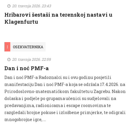
20. travnja 2026. 23:43
Hribarovi šestaši na terenskoj nastavi u
Klagenfurtu
I
OSEKVATERNIKA
20. travnja 2026. 22:59
Dan i noć PMF-a
Dan i noć PMF-a Radoznalci su i ovu godinu posjetili
manifestaciju Dan i noć PMF-a koja se održala 17.4.2026. na
Prirodoslovno-matematičkom fakultetu u Zagrebu. Nakon
dolaska i podjele po grupama učenici su sudjelovali na
predavanjima, radionicama i escape roomovima te
razgledali brojne pokuse i izložbene primjerke, te odigrali
mnogobrojne igre, …