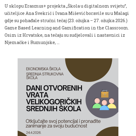
U sklopu Erasmus+ projekta „Škola u digitalnom svijetu“,
učiteljice Ana Svekrić i Ivana Mišević boravile su u Malagi
gdje su pohađale stručni tečaj (23. ožujka – 27. ožujka 2026.)
Game Based Learning and Gamification in the Classroom.
Osim iz Hrvatske, na tečaju su sudjelovali i nastavnici iz
Njemačke i Rumunjske, …