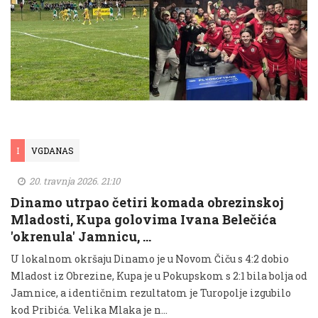
I
VGDANAS
20. travnja 2026. 21:10
Dinamo utrpao četiri komada obrezinskoj
Mladosti, Kupa golovima Ivana Belečića
'okrenula' Jamnicu, …
U lokalnom okršaju Dinamo je u Novom Čiču s 4:2 dobio
Mladost iz Obrezine, Kupa je u Pokupskom s 2:1 bila bolja od
Jamnice, a identičnim rezultatom je Turopolje izgubilo
kod Pribića. Velika Mlaka je n...