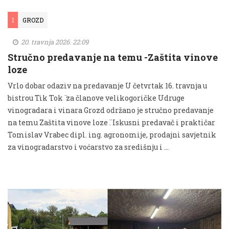
I
GROZD
20. travnja 2026. 22:09
Stručno predavanje na temu -Zaštita vinove
loze
Vrlo dobar odaziv na predavanje U četvrtak 16. travnja u
bistrou ̈Tik Tok ̈ za članove velikogoričke Udruge
vinogradara i vinara Grozd održano je stručno predavanje
na temu ̈Zaštita vinove loze ̈. Iskusni predavač i praktičar
Tomislav Vrabec dipl. ing. agronomije, prodajni savjetnik
za vinogradarstvo i voćarstvo za središnju i …