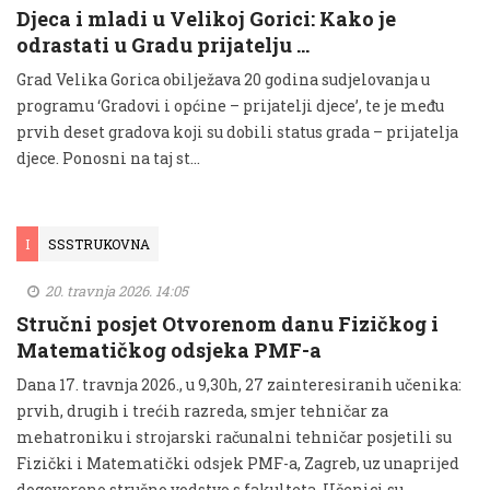
Djeca i mladi u Velikoj Gorici: Kako je
odrastati u Gradu prijatelju …
Grad Velika Gorica obilježava 20 godina sudjelovanja u
programu ‘Gradovi i općine – prijatelji djece’, te je među
prvih deset gradova koji su dobili status grada – prijatelja
djece. Ponosni na taj st...
I
SSSTRUKOVNA
20. travnja 2026. 14:05
Stručni posjet Otvorenom danu Fizičkog i
Matematičkog odsjeka PMF-a
Dana 17. travnja 2026., u 9,30h, 27 zainteresiranih učenika:
prvih, drugih i trećih razreda, smjer tehničar za
mehatroniku i strojarski računalni tehničar posjetili su
Fizički i Matematički odsjek PMF-a, Zagreb, uz unaprijed
dogovoreno stručno vodstvo s fakulteta. Učenici su