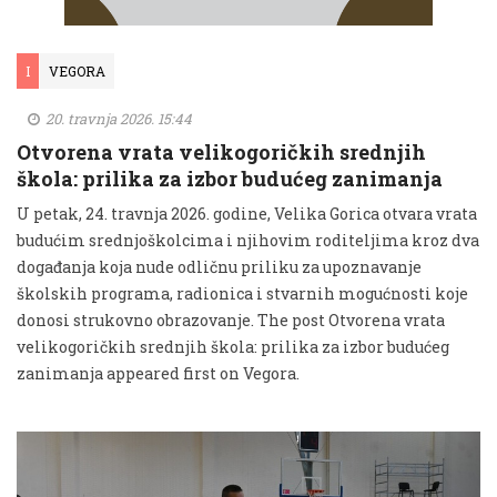
I
VEGORA
20. travnja 2026. 15:44
Otvorena vrata velikogoričkih srednjih
škola: prilika za izbor budućeg zanimanja
U petak, 24. travnja 2026. godine, Velika Gorica otvara vrata
budućim srednjoškolcima i njihovim roditeljima kroz dva
događanja koja nude odličnu priliku za upoznavanje
školskih programa, radionica i stvarnih mogućnosti koje
donosi strukovno obrazovanje. The post Otvorena vrata
velikogoričkih srednjih škola: prilika za izbor budućeg
zanimanja appeared first on Vegora.