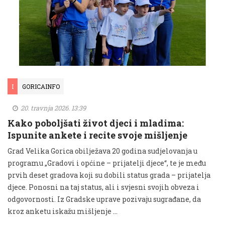
I
GORICAINFO
20. travnja 2026. 13:39
Kako poboljšati život djeci i mladima:
Ispunite ankete i recite svoje mišljenje
Grad Velika Gorica obilježava 20 godina sudjelovanja u
programu „Gradovi i općine – prijatelji djece“, te je među
prvih deset gradova koji su dobili status grada – prijatelja
djece. Ponosni na taj status, ali i svjesni svojih obveza i
odgovornosti. Iz Gradske uprave pozivaju sugrađane, da
kroz anketu iskažu mišljenje …