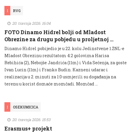
I
RVG
20. travnja 2026. 16:04
FOTO Dinamo Hidrel bolji od Mladost
Obrezine za drugu pobjedu u proljetnoj …
Dinamo Hidrel pobijedio je u 22. kolu Jedinstvene 1.ŽNL-e
Mladost Obrezinu rezultatom 4:2 golovima Harisa
Rebihića (2), Nebojše Jandrića (11m) i Vida Sečenja, za goste
Ivan Lucin (11m) i Franko Budin. Kazneni udarac i
realizacija u 2. minuti za 1:0 usmjerili su događanja na
terenu u korist domaće momčadi. Momčad …
I
OSEKUMICICA
20. travnja 2026. 15:53
Erasmus+ projekt