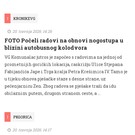
I
KRONIKEVG
20. travnja 2026. 14:26
FOTO Počeli radovi na obnovi nogostupa u
blizini autobusnog kolodvora
VG Komunalac jutros je započeo s radovima na jednoj od
prometnijih goričkih lokacija, raskrižju Ulice Stjepana
Fabijančića Jape i Trga kralja Petra Krešimira IV. Tamo je
u tijeku obnova pješačke staze s desne strane, uz
pečenjarnicu Zen. Zbog radova se pješake traži da idu
obilaznim putem, drugom stranom ceste, a …
I
PKGORICA
20. travnja 2026. 14:17