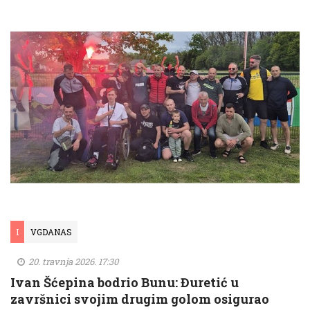
I
VGDANAS
20. travnja 2026. 17:30
Ivan Šćepina bodrio Bunu: Đuretić u
završnici svojim drugim golom osigurao