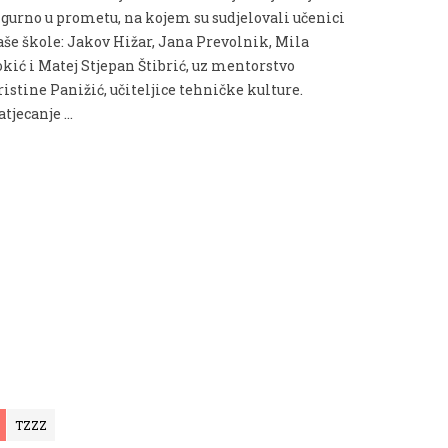
igurno u prometu, na kojem su sudjelovali učenici
aše škole: Jakov Hižar, Jana Prevolnik, Mila
okić i Matej Stjepan Štibrić, uz mentorstvo
istine Panižić, učiteljice tehničke kulture.
atjecanje …
TZZZ