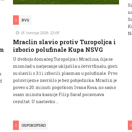
S
n
S
I
RVG
Kr
15. travnja 2026. 22:05
N
Mraclin slavio protiv Turopoljca i
im
izborio polufinale Kupa NSVG
U dvoboju domaćeg Turopoljca i Mraclina, čija se
momčad u natjecanje uključila u četvrtfinalu, gosti
su slavili s 3:1 i izborili plasman u polufinale. Prvo
s
poluvrijeme završilo je bez pobjednika. Mraclin je
d
poveo u 20. minuti pogotkom Ivana Kosa, no samo
osam minuta kasnije Filip Saraf poravnava
rezultat. U nastavku …
I
OSPOKUPSKO
I