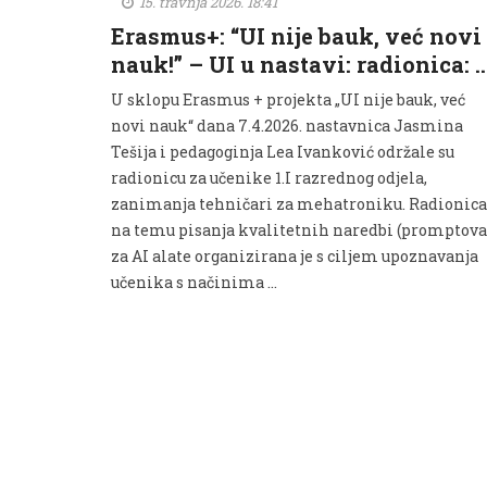
15. travnja 2026. 18:41
Erasmus+: “UI nije bauk, već novi
nauk!” – UI u nastavi: radionica: 
U sklopu Erasmus + projekta „UI nije bauk, već
novi nauk“ dana 7.4.2026. nastavnica Jasmina
Tešija i pedagoginja Lea Ivanković održale su
radionicu za učenike 1.I razrednog odjela,
zanimanja tehničari za mehatroniku. Radionica
na temu pisanja kvalitetnih naredbi (promptova
za AI alate organizirana je s ciljem upoznavanja
učenika s načinima …