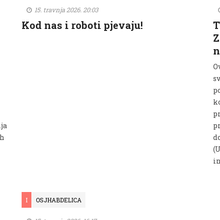
15. travnja 2026. 20:03
Kod nas i roboti pjevaju!
T
Z
n
O
s
p
ko
pr
ja
p
ih
d
(
i
I
OSJHABDELICA