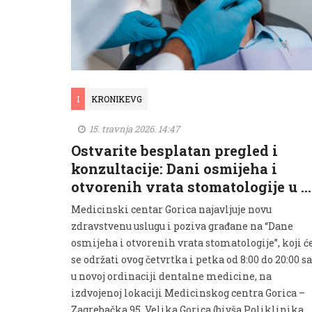
I
KRONIKEVG
15. travnja 2026. 14:47
Ostvarite besplatan pregled i
konzultacije: Dani osmijeha i
otvorenih vrata stomatologije u …
Medicinski centar Gorica najavljuje novu
zdravstvenu uslugu i poziva građane na “Dane
osmijeha i otvorenih vrata stomatologije”, koji ć
se održati ovog četvrtka i petka od 8:00 do 20:00 sa
u novoj ordinaciji dentalne medicine, na
izdvojenoj lokaciji Medicinskog centra Gorica –
Zagrebačka 95, Velika Gorica (bivša Poliklinika