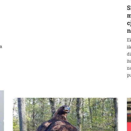
S
m
c
n
E
a
š
d
ž
n
pu