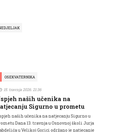
PONEDJELJAK
OSEKVATERNIKA
15. travnja 2026. 21:36
spjeh naših učenika na
atjecanju Sigurno u prometu
spjeh naših učenika na natjecanju Sigurno u
rometu Dana 13. travnja u Osnovnoj školi Jurja
bdelića u Velikoj Gorici održano je natjecanje