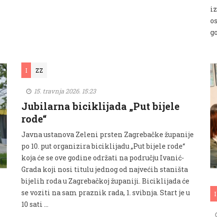
i
os
go
I
ZZ
15. travnja 2026. 15:23
Jubilarna biciklijada „Put bijele
rode“
Javna ustanova Zeleni prsten Zagrebačke županije
po 10. put organizira biciklijadu „Put bijele rode“
koja će se ove godine održati na području Ivanić-
Grada koji nosi titulu jednog od najvećih staništa
bijelih roda u Zagrebačkoj županiji. Biciklijada će
se voziti na sam praznik rada, 1. svibnja. Start je u
I
10 sati …