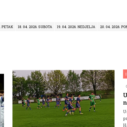
6. PETAK
18. 04. 2026. SUBOTA
19. 04. 2026. NEDJELJA
20. 04. 2026. 
I
U
n
U
p
Ha