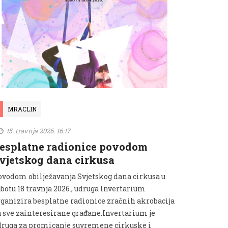
MRACLIN
15. travnja 2026. 16:17
esplatne radionice povodom
vjetskog dana cirkusa
ovodom obilježavanja Svjetskog dana cirkusa u
botu 18 travnja 2026., udruga Invertarium
rganizira besplatne radionice zračnih akrobacija
a sve zainteresirane građane.Invertarium je
druga za promicanje suvremene cirkuske i