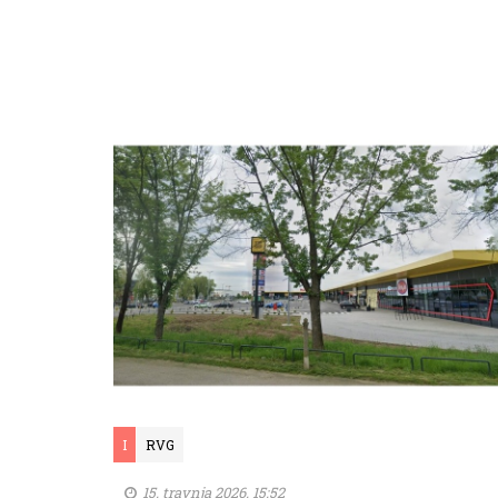
I
RVG
15. travnja 2026. 15:52