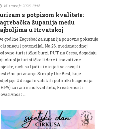
15. travnja 2026. 19:12
urizam s potpisom kvalitete:
agrebačka županija među
ajboljima u Hrvatskoj
ve godine Zagrebačka županija ponovno pokazuje
voju snagu i potencijal. Na 26. međunarodnoj
oslovno-turističkoj burzi PUT na Cresu, događaju
ji okuplja turističke lidere i inovativne
ojekte, naši su ljudi i inicijative osvojili
restižno priznanje Simply the Best, koje
odjeljuje Udruga hrvatskih putničkih agencija
UHPA) za iznimnu kvalitetu, kreativnost i
novativnost …