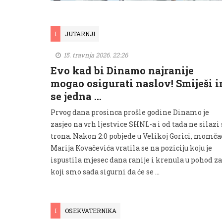
I
JUTARNJI
15. travnja 2026. 22:26
Evo kad bi Dinamo najranije
mogao osigurati naslov! Smiješi 
se jedna …
Prvog dana prosinca prošle godine Dinamo je
zasjeo na vrh ljestvice SHNL-a i od tada ne silazi 
trona. Nakon 2:0 pobjede u Velikoj Gorici, momča
Marija Kovačevića vratila se na poziciju koju je
ispustila mjesec dana ranije i krenula u pohod za
koji smo sada sigurni da će se …
I
OSEKVATERNIKA