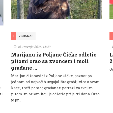
I
VGDANAS
I
15. travnja 2026. 14:20
Marijanu iz Poljane Čičke odletio
L
pitomi orao sa zvoncem i moli
2
građane …
O
Marijan Žižanović iz Poljane Čičke, poznat po
jednom od najvećih uzgajališta grabljivica u ovom
e
kraju, traži pomoć građana u potrazi za svojim
ti
pitomim orlom koji je odletio prije tri dana. Orao
je pr...