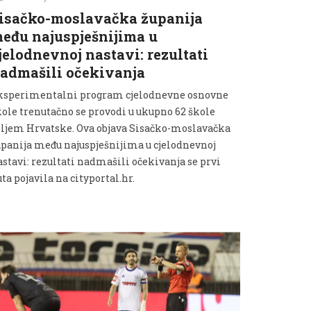
isačko-moslavačka županija
eđu najuspješnijima u
jelodnevnoj nastavi: rezultati
admašili očekivanja
ksperimentalni program cjelodnevne osnovne
kole trenutačno se provodi u ukupno 62 škole
iljem Hrvatske. Ova objava Sisačko-moslavačka
upanija među najuspješnijima u cjelodnevnoj
astavi: rezultati nadmašili očekivanja se prvi
ta pojavila na cityportal.hr.