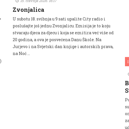
15. travnja 2026. 16:17
Zvonjalica
…
U subotu 18. svibnja u 9 sati upalite City radio i
poslušajte još jednu Zvonjalicu. Emisija je to koju
stvaraju djeca za djecu i koja se emitira već više od
20 godina, a ova je posvećena Danu Škole. Na
Jurjevo i na Svjetski dan knjige i autorskih prava,
na Noć …
)
I
B
S
P
su
o
z
u