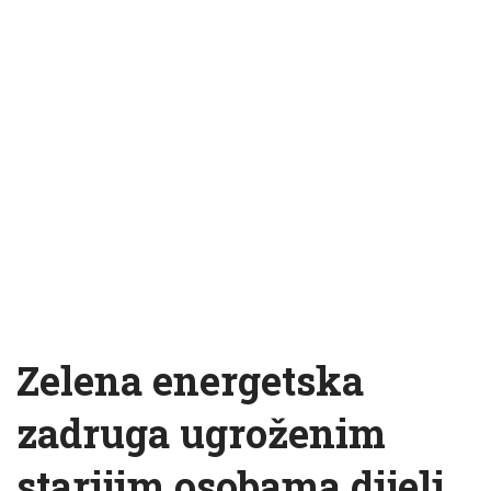
Zelena energetska
zadruga ugroženim
starijim osobama dijeli