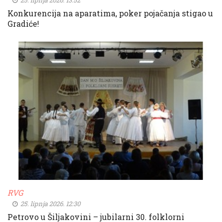
25. lipnja 2026. 13:52
Konkurencija na aparatima, poker pojačanja stigao u
Gradiće!
RVG
25. lipnja 2026. 12:30
Petrovo u Šiljakovini – jubilarni 30. folklorni