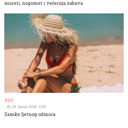
susreti, nogomet i večernja zabava
RVG
25. lipnja 2026. 11:50
Zamke ljetnog odmora