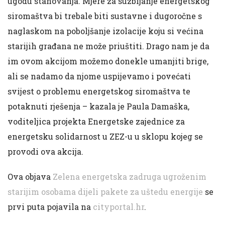
ugodu stanovanja. Mjere za suzbijanje energetskog
siromaštva bi trebale biti sustavne i dugoročne s
naglaskom na poboljšanje izolacije koju si većina
starijih građana ne može priuštiti. Drago nam je da
im ovom akcijom možemo donekle umanjiti brige,
ali se nadamo da njome uspijevamo i povećati
svijest o problemu energetskog siromaštva te
potaknuti rješenja – kazala je Paula Damaška,
voditeljica projekta Energetske zajednice za
energetsku solidarnost u ZEZ-u u sklopu kojeg se
provodi ova akcija.
Ova objava
Zelena energetska zadruga ugroženim
starijim osobama dijeli pakete za uštedu energije
se
prvi puta pojavila na
cityportal.hr
.