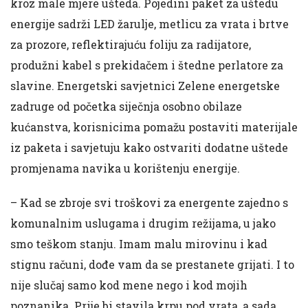
kroz male mjere ušteda. Pojedini paket za uštedu
energije sadrži LED žarulje, metlicu za vrata i brtve
za prozore, reflektirajuću foliju za radijatore,
produžni kabel s prekidačem i štedne perlatore za
slavine. Energetski savjetnici Zelene energetske
zadruge od početka siječnja osobno obilaze
kućanstva, korisnicima pomažu postaviti materijale
iz paketa i savjetuju kako ostvariti dodatne uštede
promjenama navika u korištenju energije.
– Kad se zbroje svi troškovi za energente zajedno s
komunalnim uslugama i drugim režijama, u jako
smo teškom stanju. Imam malu mirovinu i kad
stignu računi, dođe vam da se prestanete grijati. I to
nije slučaj samo kod mene nego i kod mojih
poznanika. Prije bi stavila krpu pod vrata, a sada