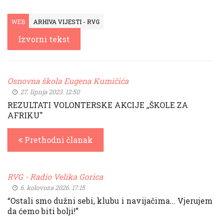
WEB
ARHIVA VIJESTI - RVG
Izvorni tekst
Osnovna škola Eugena Kumičića
27. lipnja 2023. 12:50
REZULTATI VOLONTERSKE AKCIJE ,,ŠKOLE ZA
AFRIKU"
Prethodni članak
RVG - Radio Velika Gorica
6. kolovoza 2026. 17:15
“Ostali smo dužni sebi, klubu i navijačima… Vjerujem
da ćemo biti bolji!”