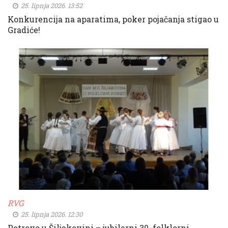
25. lipnja 2026. 13:52
Konkurencija na aparatima, poker pojačanja stigao u
Gradiće!
RVG
25. lipnja 2026. 12:30
Petrovo u Šiljakovini – jubilarni 30. folklorni