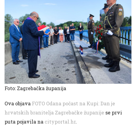
Foto: Zagrebačka županija
Ova objava
FOTO Odana počast na Kupi: Dan je
hrvatskih branitelja Zagrebačke županije
se prvi
puta pojavila na
cityportal.hr
.