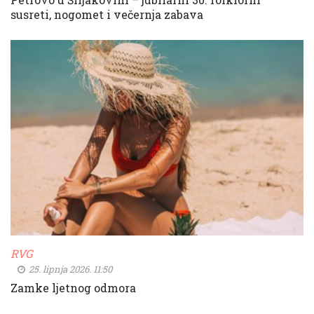
susreti, nogomet i večernja zabava
RVG
25. lipnja 2026. 11:50
Zamke ljetnog odmora