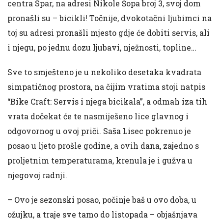
centra Spar, na adresi Nikole Šopa broj 3, svoj dom
pronašli su – bicikli! Točnije, dvokotačni ljubimci na
toj su adresi pronašli mjesto gdje će dobiti servis, ali
i njegu, po jednu dozu ljubavi, nježnosti, topline…
Sve to smješteno je u nekoliko desetaka kvadrata
simpatičnog prostora, na čijim vratima stoji natpis
“Bike Craft: Servis i njega bicikala”, a odmah iza tih
vrata dočekat će te nasmiješeno lice glavnog i
odgovornog u ovoj priči. Saša Lisec pokrenuo je
posao u ljeto prošle godine, a ovih dana, zajedno s
proljetnim temperaturama, krenula je i gužva u
njegovoj radnji.
– Ovo je sezonski posao, počinje baš u ovo doba, u
ožujku, a traje sve tamo do listopada – objašnjava