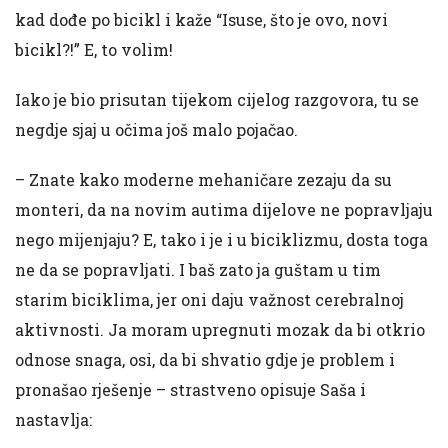
kad dođe po bicikl i kaže “Isuse, što je ovo, novi
bicikl?!” E, to volim!
Iako je bio prisutan tijekom cijelog razgovora, tu se
negdje sjaj u očima još malo pojačao.
– Znate kako moderne mehaničare zezaju da su
monteri, da na novim autima dijelove ne popravljaju
nego mijenjaju? E, tako i je i u biciklizmu, dosta toga
ne da se popravljati. I baš zato ja guštam u tim
starim biciklima, jer oni daju važnost cerebralnoj
aktivnosti. Ja moram upregnuti mozak da bi otkrio
odnose snaga, osi, da bi shvatio gdje je problem i
pronašao rješenje – strastveno opisuje Saša i
nastavlja: