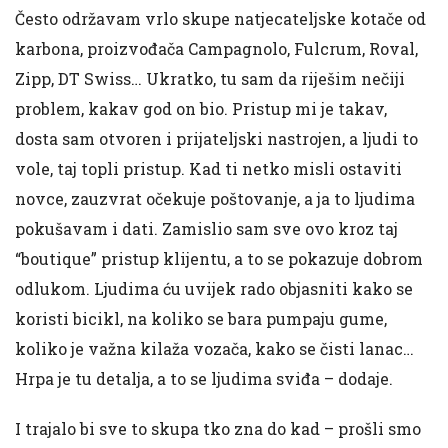
Često održavam vrlo skupe natjecateljske kotače od
karbona, proizvođača Campagnolo, Fulcrum, Roval,
Zipp, DT Swiss… Ukratko, tu sam da riješim nečiji
problem, kakav god on bio. Pristup mi je takav,
dosta sam otvoren i prijateljski nastrojen, a ljudi to
vole, taj topli pristup. Kad ti netko misli ostaviti
novce, zauzvrat očekuje poštovanje, a ja to ljudima
pokušavam i dati. Zamislio sam sve ovo kroz taj
“boutique” pristup klijentu, a to se pokazuje dobrom
odlukom. Ljudima ću uvijek rado objasniti kako se
koristi bicikl, na koliko se bara pumpaju gume,
koliko je važna kilaža vozača, kako se čisti lanac…
Hrpa je tu detalja, a to se ljudima sviđa – dodaje.
I trajalo bi sve to skupa tko zna do kad – prošli smo