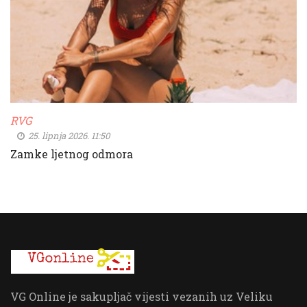
RVG
25. lipnja 2026. 11:50
Zamke ljetnog odmora
VG Online je sakupljač vijesti vezanih uz Veliku