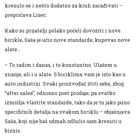
krenulo se i nešto dodatno za kruh zarađivati –
prepričava Lisec.
Kako su prijatelji polako počeli dovoziti i nove
bicikle, Saša je učio nove standarde, kupovao nove
alate…
– To radim i danas, i to konstantno. Ulažem u
znanje, ali i u alate. S biciklima vam je isto kao u
auto industriji. Svaki proizvođač štiti sebe, zbog
“after salea”, odnosno post prodaje, pa svatko
izmišlja vlastite standarde, tako da je tu jako puno
specifičnih detalja na svakom biciklu – objašnjava
Saša, koji nije baš odmah odlučio sam krenuti u
biznis.