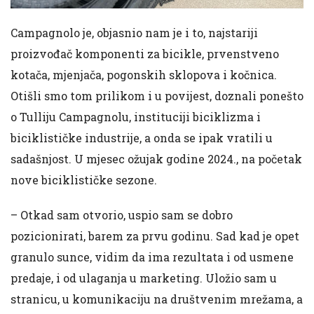
Campagnolo je, objasnio nam je i to, najstariji
proizvođač komponenti za bicikle, prvenstveno
kotača, mjenjača, pogonskih sklopova i kočnica.
Otišli smo tom prilikom i u povijest, doznali ponešto
o Tulliju Campagnolu, instituciji biciklizma i
biciklističke industrije, a onda se ipak vratili u
sadašnjost. U mjesec ožujak godine 2024., na početak
nove biciklističke sezone.
– Otkad sam otvorio, uspio sam se dobro
pozicionirati, barem za prvu godinu. Sad kad je opet
granulo sunce, vidim da ima rezultata i od usmene
predaje, i od ulaganja u marketing. Uložio sam u
stranicu, u komunikaciju na društvenim mrežama, a