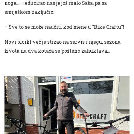
noge… – educirao nas je još malo Saša, pa sa
smiješkom zaključio:
– Sve to se može naučiti kod mene u “Bike Craftu”!
Novi bicikl već je stizao na servis i njegu, sezona
života na dva kotača se pošteno zahuktava…