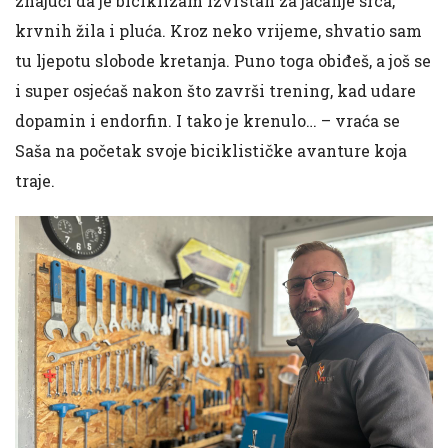
znajući da je biciklizam izvrstan za jačanje srca,
krvnih žila i pluća. Kroz neko vrijeme, shvatio sam
tu ljepotu slobode kretanja. Puno toga obiđeš, a još se
i super osjećaš nakon što završi trening, kad udare
dopamin i endorfin. I tako je krenulo… – vraća se
Saša na početak svoje biciklističke avanture koja
traje.