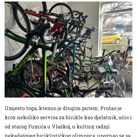
Umjesto toga, krenuo je drugim putem. Prošao je
kroz nekoliko servisa za bicikle kao djelatnik, učio i
od starog Fumića u Vlaškoj, u kultnoj radnji
nekadašnjeg biciklističkog olimpijca, upoznao se sa