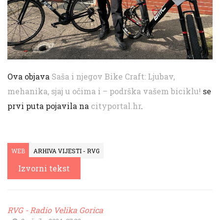
Ova objava
Saša i njegov Bike Craft: Ljubav,
mehanika, sjaj u očima i – podrška vašem biciklu!
se
prvi puta pojavila na
cityportal.hr
.
WEB
ARHIVA VIJESTI - RVG
Izvorni tekst
RVG - Radio Velika Gorica