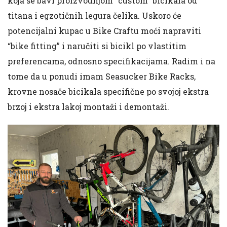
koja se bavi proizvodnjom “custom” bicikala od
titana i egzotičnih legura čelika. Uskoro će
potencijalni kupac u Bike Craftu moći napraviti
“bike fitting” i naručiti si bicikl po vlastitim
preferencama, odnosno specifikacijama. Radim i na
tome da u ponudi imam Seasucker Bike Racks,
krovne nosače bicikala specifične po svojoj ekstra
brzoj i ekstra lakoj montaži i demontaži.