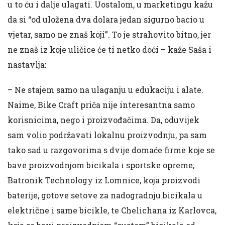
u to ću i dalje ulagati. Uostalom, u marketingu kažu
da si “od uložena dva dolara jedan sigurno bacio u
vjetar, samo ne znaš koji”. To je strahovito bitno, jer
ne znaš iz koje uličice će ti netko doći – kaže Saša i
nastavlja:
– Ne stajem samo na ulaganju u edukaciju i alate.
Naime, Bike Craft priča nije interesantna samo
korisnicima, nego i proizvođačima. Da, oduvijek
sam volio podržavati lokalnu proizvodnju, pa sam
tako sad u razgovorima s dvije domaće firme koje se
bave proizvodnjom bicikala i sportske opreme;
Batronik Technology iz Lomnice, koja proizvodi
baterije, gotove setove za nadogradnju bicikala u
električne i same bicikle, te Chelichana iz Karlovca,