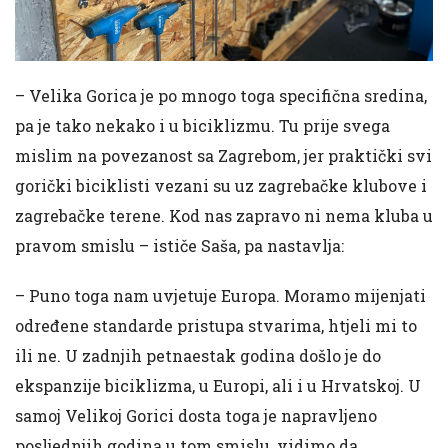
– Velika Gorica je po mnogo toga specifična sredina,
pa je tako nekako i u biciklizmu. Tu prije svega
mislim na povezanost sa Zagrebom, jer praktički svi
gorički biciklisti vezani su uz zagrebačke klubove i
zagrebačke terene. Kod nas zapravo ni nema kluba u
pravom smislu – ističe Saša, pa nastavlja:
– Puno toga nam uvjetuje Europa. Moramo mijenjati
određene standarde pristupa stvarima, htjeli mi to
ili ne. U zadnjih petnaestak godina došlo je do
ekspanzije biciklizma, u Europi, ali i u Hrvatskoj. U
samoj Velikoj Gorici dosta toga je napravljeno
posljednjih godina u tom smislu, vidimo da