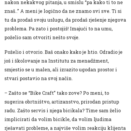
nakon nekakvog pitanja, u smislu “pa kako ti to ne
znaš..” A meni je logično da ne znamo svi sve. Ti si
tu da prodaš svoju uslugu, da prodaš rješenje njegova
problema. Pa zato i postojiš! Imajući to na umu,
poželio sam otvoriti nešto svoje.
Poželio i otvorio. Baš onako kako je htio. Odradio je
još i školovanje na Institutu za menadžment,
smjestio se u malen, ali izrazito ugodan prostor i
stvari postavio na svoj način.
– Zašto se “Bike Craft” tako zove? Po meni, to
sugerira obrtništvo, artizanstvo, prirodan pristup
radu. Zašto servis i njega bicikala? Time sam želio
implicirati da volim bicikle, da volim ljudima
rješavati probleme, a najviše volim reakciju klijenta