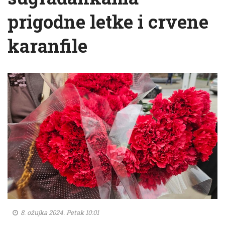
prigodne letke i crvene
karanfile
8. ožujka 2024. Petak 10:01