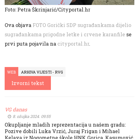
Foto: Petra Škrinjarić/Cityportal.hr
Ova objava
FOTO Gorički SDP sugrađankama dijelio
sugrađankama prigodne letke i crvene karanfile
se
prvi puta pojavila na
cityportal.hr
.
WEB
ARHIVA VIJESTI - RVG
Izvorni tekst
VG danas
8. ožujka 2024. 09:55
Okupljanje mladih reprezentacija u našem gradu:
Pozive dobili Luka Vrzić, Juraj Frigan i Mihael
Kelava iz Nogometne škole HNK Gorica, Kasumović