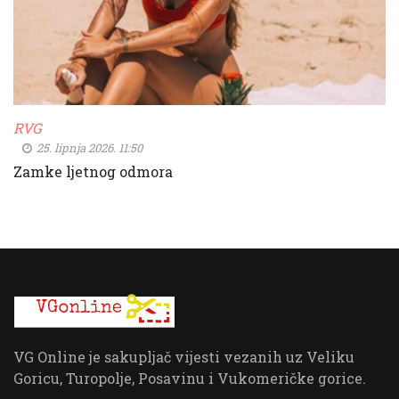
RVG
25. lipnja 2026. 11:50
Zamke ljetnog odmora
VG Online je sakupljač vijesti vezanih uz Veliku
Goricu, Turopolje, Posavinu i Vukomeričke gorice.