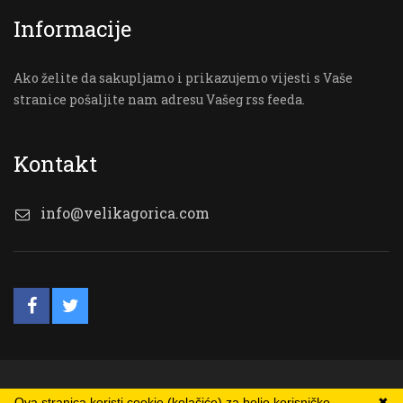
Informacije
Ako želite da sakupljamo i prikazujemo vijesti s Vaše
stranice pošaljite nam adresu Vašeg rss feeda.
Kontakt
info@velikagorica.com
© VG Online
Ova stranica koristi cookie (kolačiće) za bolje korisničko
✖