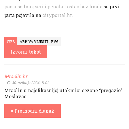
pao u sedmoj seriji penala i ostao bez finala
se prvi
puta pojavila na
cityportal.hr
.
WEB
ARHIVA VIJESTI - RVG
Izvorni tekst
Mraclin.hr
30. svibnja 2024. 11:01
Mraclin u najefikasnijoj utakmici sezone “pregazio”
Moslavac
Prethodni članak