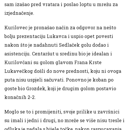
sam izašao pred vratara i poslao loptu u mrežu za
izjednačenje.
Kurilovec je pronašao način za odgovor na nešto
bolju prezentaciju Lukavca i uspio opet povesti
nakon što je nadahnuti Sedlaček golu dodao i
asistenciju. Centaršut u sredinu bio je idealan i
Kurilovčani su golom glavom Frana Krste
Lukavečkog došli do nove prednosti, koju ni ovoga
puta nisu uspjeli sačuvati. Ponovno je koban po
goste bio Grozdek, koji je drugim golom postavio
konačnih 2-2.
Moglo se to i promijeniti, svoje prilike u završnici
su imali i jedni i drugi, no mreže se više nisu tresle i
odluka je padala s bijele točke, nakon raspucavanja.