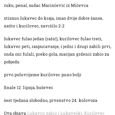
ruku, penal, sudac Marinčević iz Mičevca
stisnuo lukavec do kraja, imao dvije dobre šanse,
nešto i kurilovec, završilo 2-2
lukavec fulao jedan (rašić), kurilovec fulao treći,
lukavec peti, raspucavanje, i jedni i drugi zabili prvi,
onda oni fulali, preko gola, marijan grdenić zabio za
pobjedu
prvo poluvrijeme kurilovec puno bolji
finale 12. lipnja, buševec
šest tjedana slobodno, prvenstvo 24. kolovoza
Ova objava
Lukavcu zabio i Lukavečki, Kurilovec