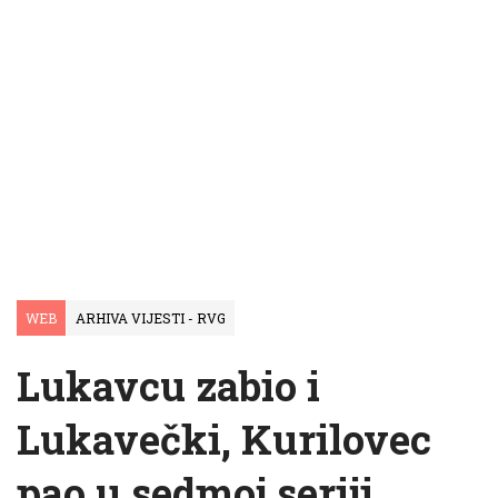
WEB
ARHIVA VIJESTI - RVG
Lukavcu zabio i
Lukavečki, Kurilovec
pao u sedmoj seriji