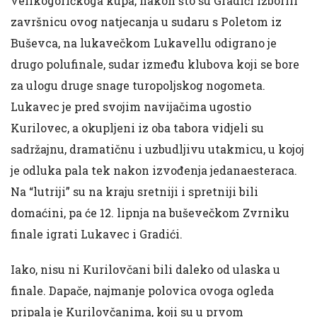
velikogoričkoga kupa, nakon što su Gradići izborili
završnicu ovog natjecanja u sudaru s Poletom iz
Buševca, na lukavečkom Lukavellu odigrano je
drugo polufinale, sudar između klubova koji se bore
za ulogu druge snage turopoljskog nogometa.
Lukavec je pred svojim navijačima ugostio
Kurilovec, a okupljeni iz oba tabora vidjeli su
sadržajnu, dramatičnu i uzbudljivu utakmicu, u kojoj
je odluka pala tek nakon izvođenja jedanaesteraca.
Na “lutriji” su na kraju sretniji i spretniji bili
domaćini, pa će 12. lipnja na buševečkom Zvrniku
finale igrati Lukavec i Gradići.
Iako, nisu ni Kurilovčani bili daleko od ulaska u
finale. Dapače, najmanje polovica ovoga ogleda
pripala je Kurilovčanima, koji su u prvom