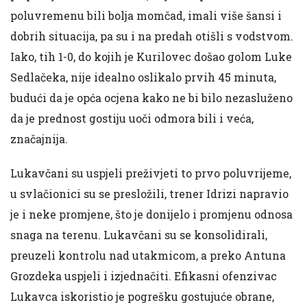
poluvremenu bili bolja momčad, imali više šansi i
dobrih situacija, pa su i na predah otišli s vodstvom.
Iako, tih 1-0, do kojih je Kurilovec došao golom Luke
Sedlačeka, nije idealno oslikalo prvih 45 minuta,
budući da je opća ocjena kako ne bi bilo nezasluženo
da je prednost gostiju uoči odmora bili i veća,
značajnija.
Lukavčani su uspjeli preživjeti to prvo poluvrijeme,
u svlačionici su se presložili, trener Idrizi napravio
je i neke promjene, što je donijelo i promjenu odnosa
snaga na terenu. Lukavčani su se konsolidirali,
preuzeli kontrolu nad utakmicom, a preko Antuna
Grozdeka uspjeli i izjednačiti. Efikasni ofenzivac
Lukavca iskoristio je pogrešku gostujuće obrane,